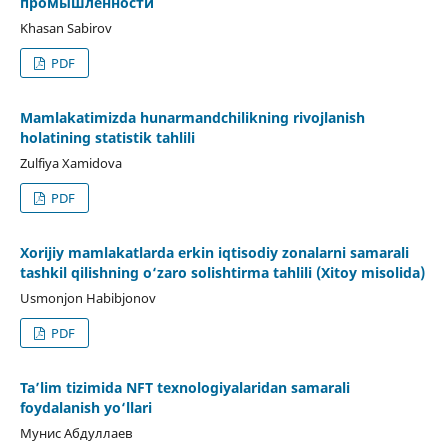
промышленности
Khasan Sabirov
PDF
Mamlakatimizda hunarmandchilikning rivojlanish
holatining statistik tahlili
Zulfiya Xamidova
PDF
Xorijiy mamlakatlarda erkin iqtisodiy zonalarni samarali
tashkil qilishning o‘zaro solishtirma tahlili (Xitoy misolida)
Usmonjon Habibjonov
PDF
Ta’lim tizimida NFT texnologiyalaridan samarali
foydalanish yo‘llari
Мунис Абдуллаев