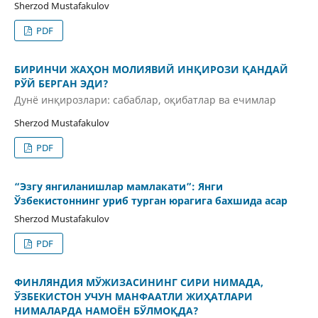
Sherzod Mustafakulov
PDF
БИРИНЧИ ЖАҲОН МОЛИЯВИЙ ИНҚИРОЗИ ҚАНДАЙ
РЎЙ БЕРГАН ЭДИ?
Дунё инқирозлари: сабаблар, оқибатлар ва ечимлар
Sherzod Mustafakulov
PDF
“Эзгу янгиланишлар мамлакати”: Янги
Ўзбекистоннинг уриб турган юрагига бахшида асар
Sherzod Mustafakulov
PDF
ФИНЛЯНДИЯ МЎЖИЗАСИНИНГ СИРИ НИМАДА,
ЎЗБЕКИСТОН УЧУН МАНФААТЛИ ЖИҲАТЛАРИ
НИМАЛАРДА НАМОЁН БЎЛМОҚДА?