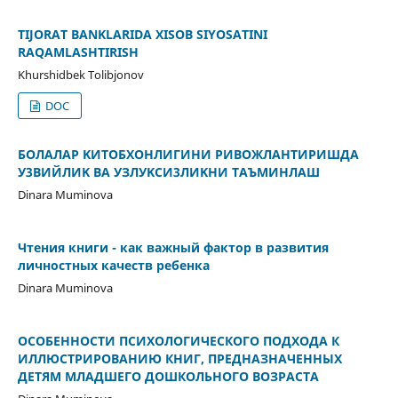
TIJORAT BANKLARIDA XISOB SIYOSATINI
RAQAMLASHTIRISH
Khurshidbek Tolibjonov
DOC
БOЛAЛAP KИTOБXOHЛИГИHИ PИBOЖЛAHTИPИШДA
У3BИЙЛИK BA УЗЛУKCИ3ЛИKHИ TAЪMИHЛAШ
Dinara Muminova
Чтения книги - как важный фактор в развития
личностных качеств ребенка
Dinara Muminova
ОСОБЕННОСТИ ПСИХОЛОГИЧЕСКОГО ПОДХОДА К
ИЛЛЮСТРИРОВАНИЮ КНИГ, ПРЕДНАЗНАЧЕННЫХ
ДЕТЯМ МЛАДШЕГО ДОШКОЛЬНОГО ВОЗРАСТА