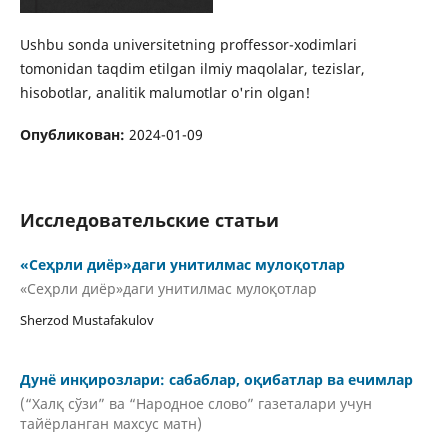
Ushbu sonda universitetning proffessor-xodimlari
tomonidan taqdim etilgan ilmiy maqolalar, tezislar,
hisobotlar, analitik malumotlar o'rin olgan!
Опубликован:
2024-01-09
Исследовательские статьи
«Сеҳрли диёр»даги унитилмас мулоқотлар
«Сеҳрли диёр»даги унитилмас мулоқотлар
Sherzod Mustafakulov
Дунё инқирозлари: сабаблар, оқибатлар ва ечимлар
(“Халқ сўзи” ва “Народное слово” газеталари учун
тайёрланган махсус матн)