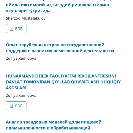
ойида ижтимоий-иқтисодий ривожлантириш
якунлари тўғрисида
Sherzod Mustafakulov
PDF
Опыт зарубежных стран по государственной
поддержке развития ремесленной деятельности
Zulfiya Xamidova
HUNARMANDCHILIK FAOLIYATINI RIVOJLANTIRISHNI
DAVLAT TOMONIDAN QO'LLAB QUVVATLASH HUQUQIY
ASOSLARI
Zulfiya Xamidova
PDF
Анализ трендовых моделей доли пищевой
промышленности в обрабатывающей