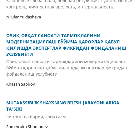
Ключевые слова: воля, волевая регуляция, субъективный
контроль, личностная зрелость, интернальность.
Nilufar Yuldasheva
ОЗИҚ-ОВҚАТ САНОАТИ ТАРМОҚЛАРИНИ
МОДЕРНИЗАЦИЯЛАШ БЎЙИЧА ҚАРОРЛАР ҚАБУЛ
ҚИЛИШДА ЭКСПЕРТЛАР ФИКРИДАН ФОЙДАЛАНИШ
УСЛУБИЁТИ
Озиқ-овқат саноати тармоқларини модернизациялаш
бўйича қарорлар қабул қилишда экспертлар фикридан
фойдаланиш услубиёти
Khasan Sabirov
MUTAASSIBLIK SHAXSNING BILISH JARAYONLARIGA
TA’SIRI
личность,теория,фанатизм
Shokhrukh Shodiboev