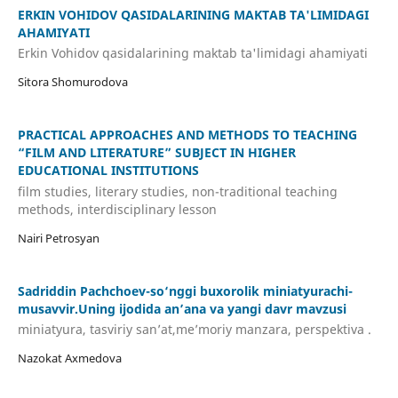
ERKIN VOHIDOV QASIDALARINING MAKTAB TA'LIMIDAGI
AHAMIYATI
Erkin Vohidov qasidalarining maktab ta'limidagi ahamiyati
Sitora Shomurodova
PRACTICAL APPROACHES AND METHODS TO TEACHING
“FILM AND LITERATURE” SUBJECT IN HIGHER
EDUCATIONAL INSTITUTIONS
film studies, literary studies, non-traditional teaching
methods, interdisciplinary lesson
Nairi Petrosyan
Sadriddin Pachchoev-so‘nggi buxorolik miniatyurachi-
musavvir.Uning ijodida an’ana va yangi davr mavzusi
miniatyura, tasviriy san’at,me’moriy manzara, perspektiva .
Nazokat Axmedova