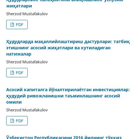
жиҳатлари
Sherzod Mustafakulov
PDF
Ҳудудларда маҳаллийлаштириш дастурлари: татбиқ
этишнинг асосий жиҳатлари ва кутиладиган
натижалар
Sherzod Mustafakulov
PDF
Асосий капиталга йўналтирилаётган инвестициялар:
ҳудудий ривожланишни таъминлашнинг асосий
омили
Sherzod Mustafakulov
PDF
Ўзбекистон Республикасини 2016 йилнинг тўққиз