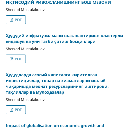
ИҚТИСОДИЙ РИВОЖЛАНИШНИНГ БОШ МЕЗОНИ
Sherzod Mustafakulov
PDF
Ҳудудий инфратузилмани шакллантириш: кластерли
ёндашув ва уни татбиқ этиш босқичлари
Sherzod Mustafakulov
PDF
Ҳудудларда асосий капиталга киритилган
инвестициялар, товар ва хизматларни ишлаб
чиқаришда меҳнат ресурсларининг иштироки:
таҳлиллар ва мулоҳазалар
Sherzod Mustafakulov
PDF
Impact of globalisation on economic growth and