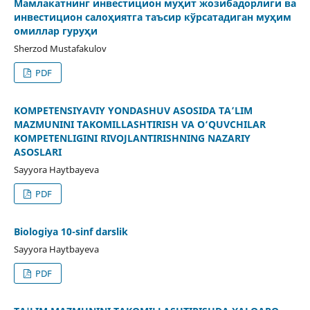
Мамлакатнинг инвестицион муҳит жозибадорлиги ва
инвестицион салоҳиятга таъсир кўрсатадиган муҳим
омиллар гуруҳи
Sherzod Mustafakulov
PDF
KOMPETENSIYAVIY YONDASHUV ASOSIDA TA’LIM
MAZMUNINI TAKOMILLASHTIRISH VA O‘QUVCHILAR
KOMPETENLIGINI RIVOJLANTIRISHNING NAZARIY
ASOSLARI
Sayyora Haytbayeva
PDF
Biologiya 10-sinf darslik
Sayyora Haytbayeva
PDF