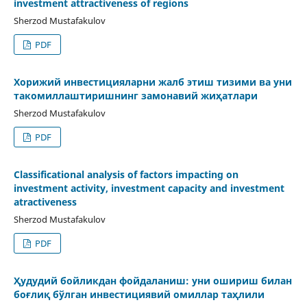
investment attractiveness of regions
Sherzod Mustafakulov
PDF
Хорижий инвестицияларни жалб этиш тизими ва уни
такомиллаштиришнинг замонавий жиҳатлари
Sherzod Mustafakulov
PDF
Classificational analysis of factors impacting on
investment activity, investment capacity and investment
atractiveness
Sherzod Mustafakulov
PDF
Ҳудудий бойликдан фойдаланиш: уни ошириш билан
боғлиқ бўлган инвестициявий омиллар таҳлили