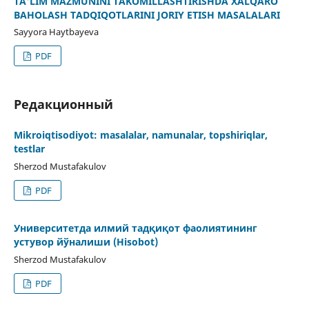
TA'LIM MAZMUNINI TAKOMILLASHTIRISHDA XALQARO
BAHOLASH TADQIQOTLARINI JORIY ETISH MASALALARI
Sayyora Haytbayeva
PDF
Редакционный
Mikroiqtisodiyot: masalalar, namunalar, topshiriqlar,
testlar
Sherzod Mustafakulov
PDF
Университетда илмий тадқиқот фаолиятининг
устувор йўналиши (Hisobot)
Sherzod Mustafakulov
PDF