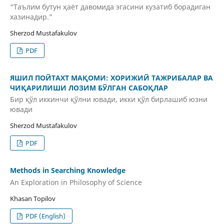
“Таълим бутун ҳаёт давомида эгасини кузатиб борадиган
хазинадир.”
Sherzod Mustafakulov
PDF
ЯШИЛ ПОЙТАХТ МАҚОМИ: ХОРИЖИЙ ТАЖРИБАЛАР ВА
ЧИҚАРИЛИШИ ЛОЗИМ БЎЛГАН САБОҚЛАР
Бир қўл иккинчи қўлни ювади, икки қўл бирлашиб юзни
ювади
Sherzod Mustafakulov
PDF
Methods in Searching Knowledge
An Exploration in Philosophy of Science
Khasan Topilov
PDF (English)