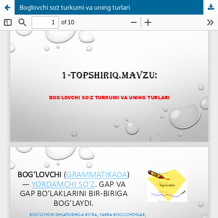
Bogʻlovchi soʻz turkumi va uning turlari