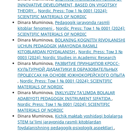
INNOVATIVE DEVELOPMENT, BASED ON VYGOTSKY
THEORY.
,
Nordic_Press: Том 1 № 0001 (2024):
SCIENTIFIC MATERIALS OF NORDIC
Dinara Muminova,
Pedagogik jarayonda rasmli
kitoblar fenomeni
,
Nordic_Press: Том 1 № 0001 (2024):
SCIENTIFIC MATERIALS OF NORDIC
Dinara Muminova,
BOLANING KOGNITIV RIVOJLANISHI
UCHUN PEDAGOGIK JARAYONDA RASMLI
KITOBLARDAN FOYDALANISH
,
Nordic_Press: Том 3 №
0003 (2024): Nordic Studies in Academic Research
Dinara Muminova,
РАЗВИТИЕ ПРИНЦИПОВ КРОСС-
КУЛЬТУРНОЙ ДИДАКТИКИ В ОБРАЗОВАТЕЛЬНЫХ
ПРОЦЕССАХ НА ОСНОВЕ ЮЖНОКОРЕЙСКОГО ОПЫТА
,
Nordic_Press: Том 1 № 0001 (2024): SCIENTIFIC
MATERIALS OF NORDIC
Dinara Muminova,
INKLYUZIV TA’LIMDA BOLALAR
ADABIYOTI PEDAGOGIK INSTRUMENT SIFATIDA
,
Nordic_Press: Том 1 № 0001 (2024): SCIENTIFIC
MATERIALS OF NORDIC
Dinara Muminova,
Kichik maktab yoshidagi bolalarga
STEM ta'limi jarayonida rasmli kitoblardan
foydalanishning pedagogik-psixologik aspektlari
,