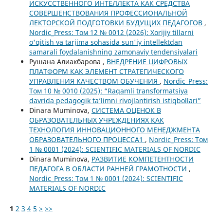
ИСКУССТВЕННОГО ИНТЕЛЛЕКТА КАК СРЕДСТВА
СОВЕРШЕНСТВОВАНИЯ ПРОФЕССИОНАЛЬНОЙ
ЛЕКТОРСКОЙ ПОДГОТОВКИ БУДУЩИХ ПЕДАГОГОВ
,
Nordic_Press: Том 12 № 0012 (2026): Xorijiy tillarni
o'qitish va tarjima sohasida sun'iy intellektdan
samarali foydalanishning zamonaviy tendensiyalari
Рушана Алиакбарова ,
ВНЕДРЕНИЕ ЦИФРОВЫХ
ПЛАТФОРМ КАК ЭЛЕМЕНТ СТРАТЕГИЧЕСКОГО
УПРАВЛЕНИЯ КАЧЕСТВОМ ОБУЧЕНИЯ
,
Nordic_Press:
Том 10 № 0010 (2025): “Raqamli transformatsiya
davrida pedagogik ta’limni rivojlantirish istiqbollari”
Dinara Muminova,
СИСТЕМА ОЦЕНОК В
ОБРАЗОВАТЕЛЬНЫХ УЧРЕЖДЕНИЯХ КАК
ТЕХНОЛОГИЯ ИННОВАЦИОННОГО МЕНЕДЖМЕНТА
ОБРАЗОВАТЕЛЬНОГО ПРОЦЕССА1
,
Nordic_Press: Том
1 № 0001 (2024): SCIENTIFIC MATERIALS OF NORDIC
Dinara Muminova,
РАЗВИТИЕ КОМПЕТЕНТНОСТИ
ПЕДАГОГА В ОБЛАСТИ РАННЕЙ ГРАМОТНОСТИ
,
Nordic_Press: Том 1 № 0001 (2024): SCIENTIFIC
MATERIALS OF NORDIC
1
2
3
4
5
>
>>