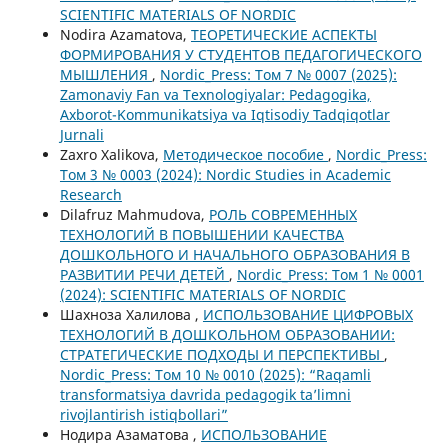
SCIENTIFIC MATERIALS OF NORDIC
Nodira Azamatova,
ТЕОРЕТИЧЕСКИЕ АСПЕКТЫ
ФОРМИРОВАНИЯ У СТУДЕНТОВ ПЕДАГОГИЧЕСКОГО
МЫШЛЕНИЯ
,
Nordic_Press: Том 7 № 0007 (2025):
Zamonaviy Fan va Texnologiyalar: Pedagogika,
Axborot-Kommunikatsiya va Iqtisodiy Tadqiqotlar
Jurnali
Zaxro Xalikova,
Методическое пособие
,
Nordic_Press:
Том 3 № 0003 (2024): Nordic Studies in Academic
Research
Dilafruz Mahmudova,
РОЛЬ СОВРЕМЕННЫХ
ТЕХНОЛОГИЙ В ПОВЫШЕНИИ КАЧЕСТВА
ДОШКОЛЬНОГО И НАЧАЛЬНОГО ОБРАЗОВАНИЯ В
РАЗВИТИИ РЕЧИ ДЕТЕЙ
,
Nordic_Press: Том 1 № 0001
(2024): SCIENTIFIC MATERIALS OF NORDIC
Шахноза Халилова ,
ИСПОЛЬЗОВАНИЕ ЦИФРОВЫХ
ТЕХНОЛОГИЙ В ДОШКОЛЬНОМ ОБРАЗОВАНИИ:
СТРАТЕГИЧЕСКИЕ ПОДХОДЫ И ПЕРСПЕКТИВЫ
,
Nordic_Press: Том 10 № 0010 (2025): “Raqamli
transformatsiya davrida pedagogik ta’limni
rivojlantirish istiqbollari”
Нодира Азаматова ,
ИСПОЛЬЗОВАНИЕ