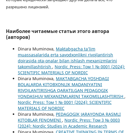
разрешено лицензией.
Наиболее читаемые статьи этого автора
(авторов)
Dinara Muminova,
Maktabgacha ta’lim
muassasalarida erta savodxonlikni rivojlantirish
doirasida ota-onalar bilan ishlash mexanizmlarini
takomillashtirish
,
Nordic_Press: Том 1 № 0001 (2024):
SCIENTIFIC MATERIALS OF NORDIC
Dinara Muminova,
MAKTABGACHA YOSHDAGI
BOLALARDA KITOBXONLIK MADANIYATINI
RIVOJLANTIRISHGA QARATILGAN PEDAGOGIK
YONDASHUV MEXANIZMLARINI TAKOMILLASHTIRISH
,
Nordic_Press: Том 1 № 0001 (2024): SCIENTIFIC
MATERIALS OF NORDIC
Dinara Muminova,
PEDAGOGIK JARAYONDA RASMLI
KITOBLAR FENOMENI
,
Nordic_Press: Том 3 № 0003
(2024): Nordic Studies in Academic Research
Dinara Muminova,
CREATIVE THINKING IN TERMS OF