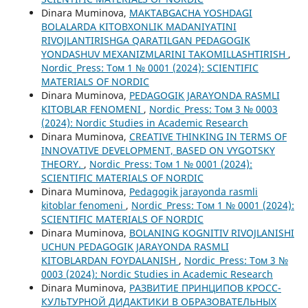
Dinara Muminova,
MAKTABGACHA YOSHDAGI
BOLALARDA KITOBXONLIK MADANIYATINI
RIVOJLANTIRISHGA QARATILGAN PEDAGOGIK
YONDASHUV MEXANIZMLARINI TAKOMILLASHTIRISH
,
Nordic_Press: Том 1 № 0001 (2024): SCIENTIFIC
MATERIALS OF NORDIC
Dinara Muminova,
PEDAGOGIK JARAYONDA RASMLI
KITOBLAR FENOMENI
,
Nordic_Press: Том 3 № 0003
(2024): Nordic Studies in Academic Research
Dinara Muminova,
CREATIVE THINKING IN TERMS OF
INNOVATIVE DEVELOPMENT, BASED ON VYGOTSKY
THEORY.
,
Nordic_Press: Том 1 № 0001 (2024):
SCIENTIFIC MATERIALS OF NORDIC
Dinara Muminova,
Pedagogik jarayonda rasmli
kitoblar fenomeni
,
Nordic_Press: Том 1 № 0001 (2024):
SCIENTIFIC MATERIALS OF NORDIC
Dinara Muminova,
BOLANING KOGNITIV RIVOJLANISHI
UCHUN PEDAGOGIK JARAYONDA RASMLI
KITOBLARDAN FOYDALANISH
,
Nordic_Press: Том 3 №
0003 (2024): Nordic Studies in Academic Research
Dinara Muminova,
РАЗВИТИЕ ПРИНЦИПОВ КРОСС-
КУЛЬТУРНОЙ ДИДАКТИКИ В ОБРАЗОВАТЕЛЬНЫХ