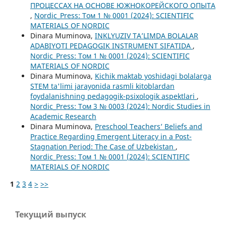
ПРОЦЕССАХ НА ОСНОВЕ ЮЖНОКОРЕЙСКОГО ОПЫТА
,
Nordic_Press: Том 1 № 0001 (2024): SCIENTIFIC
MATERIALS OF NORDIC
Dinara Muminova,
INKLYUZIV TA’LIMDA BOLALAR
ADABIYOTI PEDAGOGIK INSTRUMENT SIFATIDA
,
Nordic_Press: Том 1 № 0001 (2024): SCIENTIFIC
MATERIALS OF NORDIC
Dinara Muminova,
Kichik maktab yoshidagi bolalarga
STEM ta'limi jarayonida rasmli kitoblardan
foydalanishning pedagogik-psixologik aspektlari
,
Nordic_Press: Том 3 № 0003 (2024): Nordic Studies in
Academic Research
Dinara Muminova,
Preschool Teachers’ Beliefs and
Practice Regarding Emergent Literacy in a Post-
Stagnation Period: The Case of Uzbekistan
,
Nordic_Press: Том 1 № 0001 (2024): SCIENTIFIC
MATERIALS OF NORDIC
1
2
3
4
>
>>
Текущий выпуск