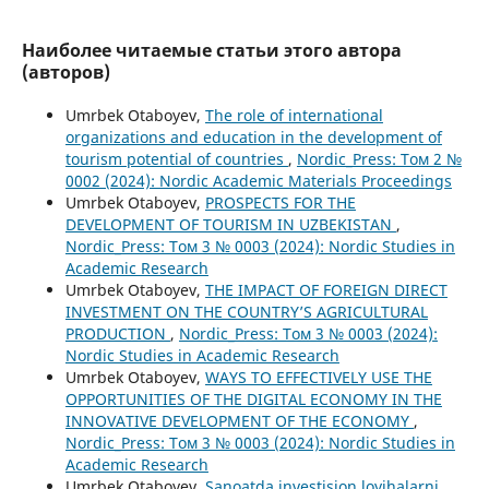
Наиболее читаемые статьи этого автора
(авторов)
Umrbek Otaboyev,
The role of international
organizations and education in the development of
tourism potential of countries
,
Nordic_Press: Том 2 №
0002 (2024): Nordic Academic Materials Proceedings
Umrbek Otaboyev,
PROSPECTS FOR THE
DEVELOPMENT OF TOURISM IN UZBEKISTAN
,
Nordic_Press: Том 3 № 0003 (2024): Nordic Studies in
Academic Research
Umrbek Otaboyev,
THE IMPACT OF FOREIGN DIRECT
INVESTMENT ON THE COUNTRY’S AGRICULTURAL
PRODUCTION
,
Nordic_Press: Том 3 № 0003 (2024):
Nordic Studies in Academic Research
Umrbek Otaboyev,
WAYS TO EFFECTIVELY USE THE
OPPORTUNITIES OF THE DIGITAL ECONOMY IN THE
INNOVATIVE DEVELOPMENT OF THE ECONOMY
,
Nordic_Press: Том 3 № 0003 (2024): Nordic Studies in
Academic Research
Umrbek Otaboyev,
Sanoatda investision loyihalarni