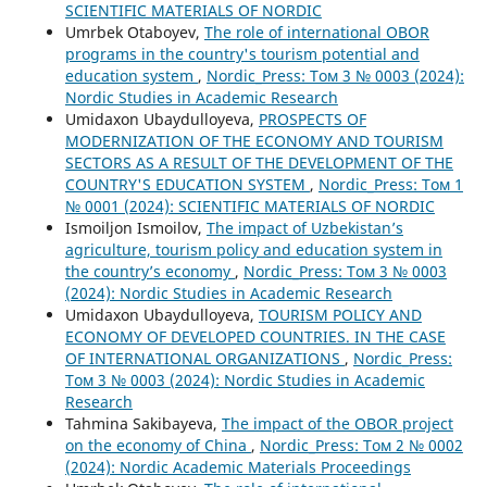
SCIENTIFIC MATERIALS OF NORDIC
Umrbek Otaboyev,
The role of international OBOR
programs in the country's tourism potential and
education system
,
Nordic_Press: Том 3 № 0003 (2024):
Nordic Studies in Academic Research
Umidaxon Ubaydulloyeva,
PROSPECTS OF
MODERNIZATION OF THE ECONOMY AND TOURISM
SECTORS AS A RESULT OF THE DEVELOPMENT OF THE
COUNTRY'S EDUCATION SYSTEM
,
Nordic_Press: Том 1
№ 0001 (2024): SCIENTIFIC MATERIALS OF NORDIC
Ismoiljon Ismoilov,
The impact of Uzbekistan’s
agriculture, tourism policy and education system in
the country’s economy
,
Nordic_Press: Том 3 № 0003
(2024): Nordic Studies in Academic Research
Umidaxon Ubaydulloyeva,
TOURISM POLICY AND
ECONOMY OF DEVELOPED COUNTRIES. IN THE CASE
OF INTERNATIONAL ORGANIZATIONS
,
Nordic_Press:
Том 3 № 0003 (2024): Nordic Studies in Academic
Research
Tahmina Sakibayeva,
The impact of the OBOR project
on the economy of China
,
Nordic_Press: Том 2 № 0002
(2024): Nordic Academic Materials Proceedings