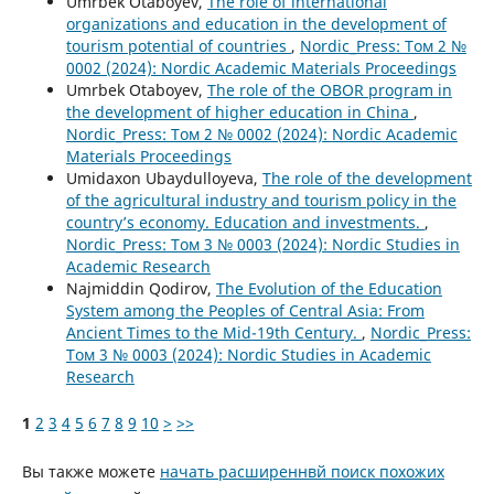
Umrbek Otaboyev,
The role of international
organizations and education in the development of
tourism potential of countries
,
Nordic_Press: Том 2 №
0002 (2024): Nordic Academic Materials Proceedings
Umrbek Otaboyev,
The role of the OBOR program in
the development of higher education in China
,
Nordic_Press: Том 2 № 0002 (2024): Nordic Academic
Materials Proceedings
Umidaxon Ubaydulloyeva,
The role of the development
of the agricultural industry and tourism policy in the
country’s economy. Education and investments.
,
Nordic_Press: Том 3 № 0003 (2024): Nordic Studies in
Academic Research
Najmiddin Qodirov,
The Evolution of the Education
System among the Peoples of Central Asia: From
Ancient Times to the Mid-19th Century.
,
Nordic_Press:
Том 3 № 0003 (2024): Nordic Studies in Academic
Research
1
2
3
4
5
6
7
8
9
10
>
>>
Вы также можете
начать расширеннвй поиск похожих