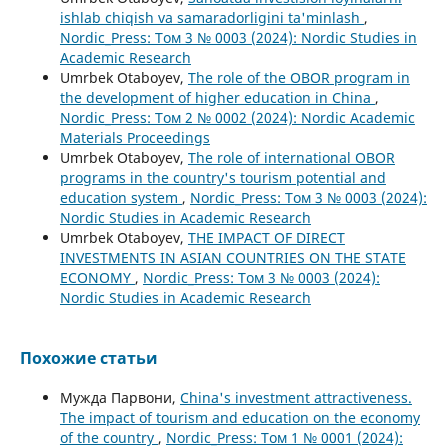
ishlab chiqish va samaradorligini ta'minlash
,
Nordic_Press: Том 3 № 0003 (2024): Nordic Studies in
Academic Research
Umrbek Otaboyev,
The role of the OBOR program in
the development of higher education in China
,
Nordic_Press: Том 2 № 0002 (2024): Nordic Academic
Materials Proceedings
Umrbek Otaboyev,
The role of international OBOR
programs in the country's tourism potential and
education system
,
Nordic_Press: Том 3 № 0003 (2024):
Nordic Studies in Academic Research
Umrbek Otaboyev,
THE IMPACT OF DIRECT
INVESTMENTS IN ASIAN COUNTRIES ON THE STATE
ECONOMY
,
Nordic_Press: Том 3 № 0003 (2024):
Nordic Studies in Academic Research
Похожие статьи
Мужда Парвони,
China's investment attractiveness.
The impact of tourism and education on the economy
of the country
,
Nordic_Press: Том 1 № 0001 (2024):