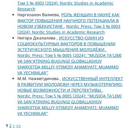
Том 3 № 0003 (2024): Nordic Studies in Academic
Research
Наргизахон Валиева,
РОЛЬ ЖЕНЩИН В НАУКЕ КАК
ФАКТОР ПОВЫШЕНИЯ НАУЧНОГО ПОТЕНЦИАЛА В
НОВОМ УЗБЕКИСТАНЕ
,
Nordic_Press: Том 3 № 0003
(2024): Nordic Studies in Academic Research
Нигора Джалалова ,
ИСКУССТВО-ОДИН ИЗ
СОЦИОКУЛЬТУРНЫХ ФАКТОРОВ В ПОВЫШЕНИИ
ЭСТЕТИЧЕСКОГО МЫШЛЕНИЯ МОЛОДЁЖИ
,
Nordic_Press: Том 5 № 0005 (2024): “MUSIQA TA’LIMI
VA SAN’ATINING BUGUNGI GLOBALLASHUV
SHAROITDA MILLIY-IJTIMOIY AHAMIYATI: MUAMMO
VA YECHIMLAR”
M.M. Нажметдинова ,
ИСКУССТВЕННЫЙ ИНТЕЛЛЕКТ
В РАЗВИТИИ МОЛОДЕЖИ ЧЕРЕЗ МУЗЫКОТЕРАПИЮ:
НОВЫЕ ВОЗМОЖНОСТИ И ПЕРСПЕКТИВЫ
,
Nordic_Press: Том 5 № 0005 (2024): “MUSIQA TA’LIMI
VA SAN’ATINING BUGUNGI GLOBALLASHUV
SHAROITDA MILLIY-IJTIMOIY AHAMIYATI: MUAMMO
VA YECHIMLAR”
1
2
>
>>