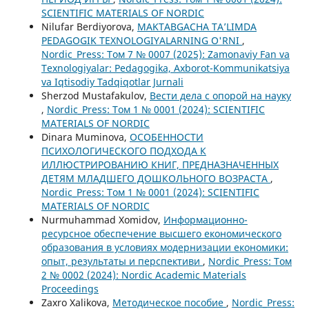
SCIENTIFIC MATERIALS OF NORDIC
Nilufar Berdiyorova,
MAKTABGACHA TAʼLIMDA
PEDAGOGIK TEXNOLOGIYALARNING O'RNI
,
Nordic_Press: Том 7 № 0007 (2025): Zamonaviy Fan va
Texnologiyalar: Pedagogika, Axborot-Kommunikatsiya
va Iqtisodiy Tadqiqotlar Jurnali
Sherzod Mustafakulov,
Вести дела с опорой на науку
,
Nordic_Press: Том 1 № 0001 (2024): SCIENTIFIC
MATERIALS OF NORDIC
Dinara Muminova,
ОСОБЕННОСТИ
ПСИХОЛОГИЧЕСКОГО ПОДХОДА К
ИЛЛЮСТРИРОВАНИЮ КНИГ, ПРЕДНАЗНАЧЕННЫХ
ДЕТЯМ МЛАДШЕГО ДОШКОЛЬНОГО ВОЗРАСТА
,
Nordic_Press: Том 1 № 0001 (2024): SCIENTIFIC
MATERIALS OF NORDIC
Nurmuhammad Xomidov,
Информационно-
ресурсное обеспечение высшего економического
образования в условиях модернизации економики:
опыт, результаты и перспективи
,
Nordic_Press: Том
2 № 0002 (2024): Nordic Academic Materials
Proceedings
Zaxro Xalikova,
Методическое пособие
,
Nordic_Press: