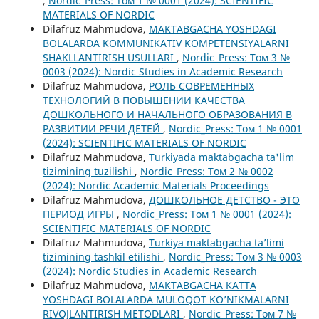
,
Nordic_Press: Том 1 № 0001 (2024): SCIENTIFIC
MATERIALS OF NORDIC
Dilafruz Mahmudova,
MAKTABGACHA YOSHDAGI
BOLALARDA KOMMUNIKATIV KOMPETENSIYALARNI
SHAKLLANTIRISH USULLARI
,
Nordic_Press: Том 3 №
0003 (2024): Nordic Studies in Academic Research
Dilafruz Mahmudova,
РОЛЬ СОВРЕМЕННЫХ
ТЕХНОЛОГИЙ В ПОВЫШЕНИИ КАЧЕСТВА
ДОШКОЛЬНОГО И НАЧАЛЬНОГО ОБРАЗОВАНИЯ В
РАЗВИТИИ РЕЧИ ДЕТЕЙ
,
Nordic_Press: Том 1 № 0001
(2024): SCIENTIFIC MATERIALS OF NORDIC
Dilafruz Mahmudova,
Turkiyada maktabgacha ta'lim
tizimining tuzilishi
,
Nordic_Press: Том 2 № 0002
(2024): Nordic Academic Materials Proceedings
Dilafruz Mahmudova,
ДОШКОЛЬНОЕ ДЕТСТВО - ЭТО
ПЕРИОД ИГРЫ
,
Nordic_Press: Том 1 № 0001 (2024):
SCIENTIFIC MATERIALS OF NORDIC
Dilafruz Mahmudova,
Turkiya maktabgacha ta’limi
tizimining tashkil etilishi
,
Nordic_Press: Том 3 № 0003
(2024): Nordic Studies in Academic Research
Dilafruz Mahmudova,
MAKTABGACHA KATTA
YOSHDAGI BOLALARDA MULOQOT KO’NIKMALARNI
RIVOJLANTIRISH METODLARI
,
Nordic_Press: Том 7 №