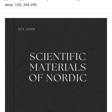
веке, 1(9), 294-299.