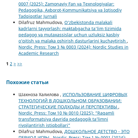
0007 (2025): Zamonaviy Fan va Texnologiyalar:
Pedagogika, Axborot-Kommunikatsiya va Iqtisodiy
Tadqiqotlar Jurnali
Dilafruz Mahmudova,
O’zbekistonda malakali
kadrlarni tayyorlash: maktabgacha ta'lim tizimida
pedagog va mutaxassislar uchun uzluksiz kasbiy
o‘qitish va malaka oshirish dasturlarini kuchaytirish
,
Nordic_Press: Том 3 № 0003 (2024): Nordic Studies in
Academic Research
1
2
>
>>
Похожие статьи
Шахноза Халилова ,
ИСПОЛЬЗОВАНИЕ ЦИФРОВЫХ
ТЕХНОЛОГИЙ В ДОШКОЛЬНОМ ОБРАЗОВАНИИ:
СТРАТЕГИЧЕСКИЕ ПОДХОДЫ И ПЕРСПЕКТИВЫ
,
Nordic_Press: Том 10 № 0010 (2025): “Raqamli
transformatsiya davrida pedagogik ta’limni
rivojlantirish istiqbollari”
Dilafruz Mahmudova,
ДОШКОЛЬНОЕ ДЕТСТВО - ЭТО
ПЕРИОД ИГРЫ
,
Nordic_Press: Том 1 № 0001 (2024):