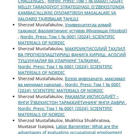
CHALLENGES
,
Nordic_Press: Том 1 № 000001 (2024):
MILLIY TARAQQIYOT STRATEGIYASI: O‘ZBEKISTONDA
KAMBAG‘ALLIKNI QISQARTIRISH MASALALARI VA
XALQARO TAJRIBALAR TAHLILI
Sherzod Mustafakulov,
Университетда илмий
тадқиқот фаолиятининг устувор йўналиши (Hisobot)
,
Nordic_Press: Том 1 № 0001 (2024): SCIENTIFIC
MATERIALS OF NORDIC
Sherzod Mustafakulov,
МАКРОИҚТИСОДИЙ ТАҲЛИЛ
ВА ПРОГНОЗЛАШТИРИШ ФАНИГА КИРИШ. АСОСИЙ
ТУШУНЧАЛАР ВА УЛАРНИНГ ТАЛҚИНИ
,
Nordic_Press: Том 1 № 0001 (2024): SCIENTIFIC
MATERIALS OF NORDIC
Sherzod Mustafakulov,
Бозор мувозанати, максимал
ва минимал нархлар
,
Nordic_Press: Том 1 № 0001
(2024): SCIENTIFIC MATERIALS OF NORDIC
Sherzod Mustafakulov,
РАҚАМЛИ ИҚТИСОДИЁТ –
ЯНГИ ЎЗБЕКИСТОН ТАРАҚҚИЁТИНИНГ ЯНГИ ДАВРИ
,
Nordic_Press: Том 1 № 0001 (2024): SCIENTIFIC
MATERIALS OF NORDIC
Sherzod Mustafakulov, Mukhlisa Shukhratova,
Muxtasar Isaqova,
Labor Barometer: What are the
advantages of evaluating occupational employment