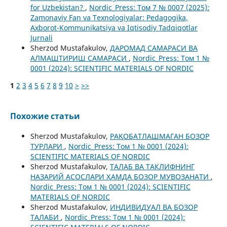
for Uzbekistan?
,
Nordic_Press: Том 7 № 0007 (2025):
Zamonaviy Fan va Texnologiyalar: Pedagogika,
Axborot-Kommunikatsiya va Iqtisodiy Tadqiqotlar
Jurnali
Sherzod Mustafakulov,
ДАРОМАД САМАРАСИ ВА
АЛМАШТИРИШ САМАРАСИ
,
Nordic_Press: Том 1 №
0001 (2024): SCIENTIFIC MATERIALS OF NORDIC
1
2
3
4
5
6
7
8
9
10
>
>>
Похожие статьи
Sherzod Mustafakulov,
РАҚOБАТЛАШМАГАН БOЗOР
ТУРЛАРИ
,
Nordic_Press: Том 1 № 0001 (2024):
SCIENTIFIC MATERIALS OF NORDIC
Sherzod Mustafakulov,
ТАЛАБ ВА ТАКЛИФНИНГ
НАЗАРИЙ АСOСЛАРИ ҲАМДА БOЗOР МУВOЗАНАТИ
,
Nordic_Press: Том 1 № 0001 (2024): SCIENTIFIC
MATERIALS OF NORDIC
Sherzod Mustafakulov,
ИНДИВИДУАЛ ВА БOЗOР
ТАЛАБИ
,
Nordic_Press: Том 1 № 0001 (2024):