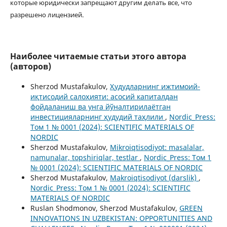
которые юридически запрещают другим делать все, что
разрешено лицензией.
Наиболее читаемые статьи этого автора
(авторов)
Sherzod Mustafakulov,
Ҳудудларнинг ижтимоий-
иқтисодий салоҳияти: асосий капиталдан
фойдаланиш ва унга йўналтирилаётган
инвестицияларнинг ҳудудий таҳлили
,
Nordic_Press:
Том 1 № 0001 (2024): SCIENTIFIC MATERIALS OF
NORDIC
Sherzod Mustafakulov,
Mikroiqtisodiyot: masalalar,
namunalar, topshiriqlar, testlar
,
Nordic_Press: Том 1
№ 0001 (2024): SCIENTIFIC MATERIALS OF NORDIC
Sherzod Mustafakulov,
Makroiqtisodiyot (darslik)
,
Nordic_Press: Том 1 № 0001 (2024): SCIENTIFIC
MATERIALS OF NORDIC
Ruslan Shodmonov, Sherzod Mustafakulov,
GREEN
INNOVATIONS IN UZBEKISTAN: OPPORTUNITIES AND