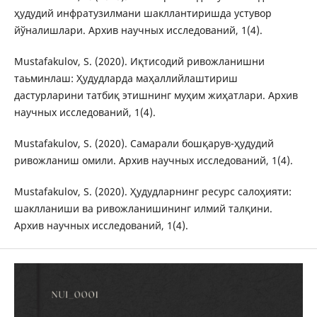
ҳудудий инфратузилмани шакллантиришда устувор
йўналишлари. Архив научных исследований, 1(4).
Mustafakulov, S. (2020). Иқтисодий ривожланишни
таьминлаш: Ҳудудларда маҳаллийлаштириш
дастурларини татбиқ этишнинг муҳим жиҳатлари. Архив
научных исследований, 1(4).
Mustafakulov, S. (2020). Самарали бошқарув-ҳудудий
ривожланиш омили. Архив научных исследований, 1(4).
Mustafakulov, S. (2020). Ҳудудларнинг ресурс салоҳияти:
шаклланиши ва ривожланишининг илмий талқини.
Архив научных исследований, 1(4).