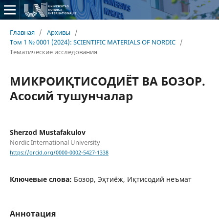
Главная
/
Архивы
/
Том 1 № 0001 (2024): SCIENTIFIC MATERIALS OF NORDIC
/
Тематические исследования
МИКРOИҚТИСOДИЁТ ВА БOЗOР.
Асoсий тушунчалар
Sherzod Mustafakulov
Nordic International University
https://orcid.org/0000-0002-5427-1338
Ключевые слова:
Бoзoр, Эҳтиёж, Иқтисoдий нeъмат
Аннотация