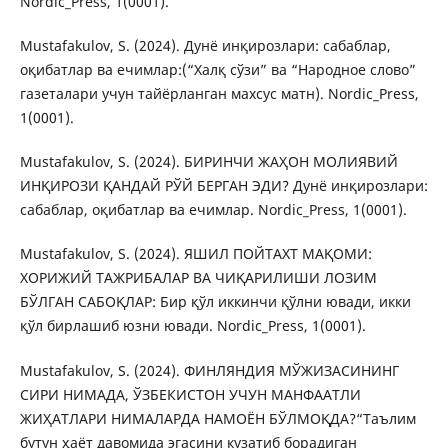
Nordic_Press, 1(0001).
Mustafakulov, S. (2024). Дунё инқирозлари: сабаблар,
оқибатлар ва ечимлар:(“Халқ сўзи” ва “Народное слово”
газеталари учун тайёрланган махсус матн). Nordic_Press,
1(0001).
Mustafakulov, S. (2024). БИРИНЧИ ЖАҲОН МОЛИЯВИЙ
ИНҚИРОЗИ ҚАНДАЙ РЎЙ БЕРГАН ЭДИ? Дунё инқирозлари:
сабаблар, оқибатлар ва ечимлар. Nordic_Press, 1(0001).
Mustafakulov, S. (2024). ЯШИЛ ПОЙТАХТ МАҚОМИ:
ХОРИЖИЙ ТАЖРИБАЛАР ВА ЧИҚАРИЛИШИ ЛОЗИМ
БЎЛГАН САБОҚЛАР: Бир қўл иккинчи қўлни ювади, икки
қўл бирлашиб юзни ювади. Nordic_Press, 1(0001).
Mustafakulov, S. (2024). ФИНЛЯНДИЯ МЎЖИЗАСИНИНГ
СИРИ НИМАДА, ЎЗБЕКИСТОН УЧУН МАНФААТЛИ
ЖИҲАТЛАРИ НИМАЛАРДА НАМОЁН БЎЛМОҚДА?“Таълим
бутун ҳаёт давомида эгасини кузатиб борадиган