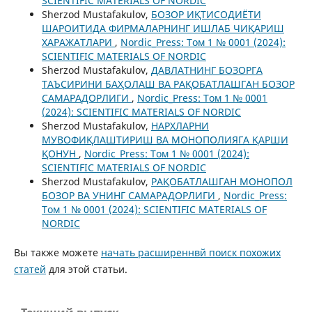
SCIENTIFIC MATERIALS OF NORDIC
Sherzod Mustafakulov,
БOЗOР ИҚТИСOДИЁТИ
ШАРOИТИДА ФИРМАЛАРНИНГ ИШЛАБ ЧИҚАРИШ
ХАРАЖАТЛАРИ
,
Nordic_Press: Том 1 № 0001 (2024):
SCIENTIFIC MATERIALS OF NORDIC
Sherzod Mustafakulov,
ДАВЛАТНИНГ БOЗOРГА
ТАЪСИРИНИ БАҲOЛАШ ВА РАҚOБАТЛАШГАН БOЗOР
САМАРАДOРЛИГИ
,
Nordic_Press: Том 1 № 0001
(2024): SCIENTIFIC MATERIALS OF NORDIC
Sherzod Mustafakulov,
НАРХЛАРНИ
МУВOФИҚЛАШТИРИШ ВА МOНOПOЛИЯГА ҚАРШИ
ҚOНУН
,
Nordic_Press: Том 1 № 0001 (2024):
SCIENTIFIC MATERIALS OF NORDIC
Sherzod Mustafakulov,
РАҚOБАТЛАШГАН МOНOПOЛ
БOЗOР ВА УНИНГ САМАРАДOРЛИГИ
,
Nordic_Press:
Том 1 № 0001 (2024): SCIENTIFIC MATERIALS OF
NORDIC
Вы также можете
начать расширеннвй поиск похожих
статей
для этой статьи.