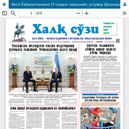
Янги Ўзбекистоннинг IT соҳаси: имконият, устувор йўналиш ва истиқбол