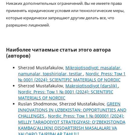
Никаких дополнительных ограничений. Вы не имеете права
применять юридические условия или технологические меры,
которые юридически запрещают другим делать все, что
разрешено лицензией.
Наиболее читаемые статьи этого автора
(авторов)
Sherzod Mustafakulov,
Mikroiqtisodiyot: masalalar,
namunalar, topshiriqlar, testlar
,
Nordic_Press: Том 1
№ 0001 (2024): SCIENTIFIC MATERIALS OF NORDIC
Sherzod Mustafakulov,
Makroiqtisodiyot (darslik)
,
Nordic_Press: Том 1 № 0001 (2024): SCIENTIFIC
MATERIALS OF NORDIC
Ruslan Shodmonov, Sherzod Mustafakulov,
GREEN
INNOVATIONS IN UZBEKISTAN: OPPORTUNITIES AND
CHALLENGES
,
Nordic_Press: Том 1 № 000001 (2024):
MILLIY TARAQQIYOT STRATEGIYASI: O‘ZBEKISTONDA
KAMBAG‘ALLIKNI QISQARTIRISH MASALALARI VA
XALQARO TAJRIBALAR TAHLILI