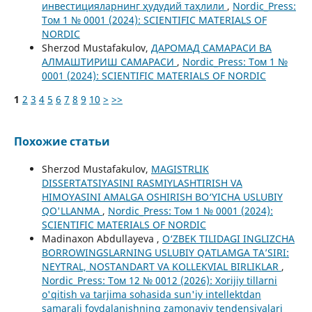
инвестицияларнинг ҳудудий таҳлили
,
Nordic_Press:
Том 1 № 0001 (2024): SCIENTIFIC MATERIALS OF
NORDIC
Sherzod Mustafakulov,
ДАРОМАД САМАРАСИ ВА
АЛМАШТИРИШ САМАРАСИ
,
Nordic_Press: Том 1 №
0001 (2024): SCIENTIFIC MATERIALS OF NORDIC
1
2
3
4
5
6
7
8
9
10
>
>>
Похожие статьи
Sherzod Mustafakulov,
MAGISTRLIK
DISSERTATSIYASINI RASMIYLASHTIRISH VA
HIMOYASINI AMALGA OSHIRISH BO‘YICHA USLUBIY
QO'LLANMA
,
Nordic_Press: Том 1 № 0001 (2024):
SCIENTIFIC MATERIALS OF NORDIC
Madinaxon Abdullayeva ,
O‘ZBEK TILIDAGI INGLIZCHA
BORROWINGSLARNING USLUBIY QATLAMGA TA’SIRI:
NEYTRAL, NOSTANDART VA KOLLEKVIAL BIRLIKLAR
,
Nordic_Press: Том 12 № 0012 (2026): Xorijiy tillarni
o'qitish va tarjima sohasida sun'iy intellektdan
samarali foydalanishning zamonaviy tendensiyalari