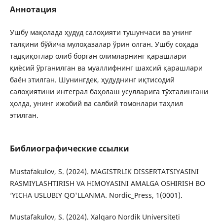
Аннотация
Ушбу мақолада ҳудуд салоҳияти тушунчаси ва унинг
талқини бўйича мулоҳазалар ўрин олган. Ушбу соҳада
тадқиқотлар олиб борган олимларнинг қарашлари
қиёсий ўрганилган ва муаллифнинг шахсий қарашлари
баён этилган. Шунингдек, ҳудуднинг иқтисодий
салоҳиятини интеграл баҳолаш усулларига тўхталингани
ҳолда, унинг ижобий ва салбий томонлари таҳлил
этилган.
Библиографические ссылки
Mustafakulov, S. (2024). MAGISTRLIK DISSERTATSIYASINI
RASMIYLASHTIRISH VA HIMOYASINI AMALGA OSHIRISH BO
‘YICHA USLUBIY QO'LLANMA. Nordic_Press, 1(0001).
Mustafakulov, S. (2024). Xalqaro Nordik Universiteti