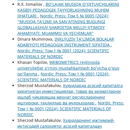
R.X. Ismailov ,
BO‘LAJAK MUSIQA O‘QITUVCHILARINI
KASBIY-PEDAGOGIK TAYYORLASHNING MUHIM
JIHATLARI
,
Nordic_Press: Том 5 № 0005 (2024):
“MUSIQA TA’LIMI VA SAN’ATINING BUGUNGI
GLOBALLASHUV SHAROITDA MILLIY-IJTIMOIY
AHAMIYATI: MUAMMO VA YECHIMLAR”
Dinara Muminova,
INKLYUZIV TA’LIMDA BOLALAR
ADABIYOTI PEDAGOGIK INSTRUMENT SIFATIDA
,
Nordic_Press: Том 1 № 0001 (2024): SCIENTIFIC
MATERIALS OF NORDIC
Khasan Topilov,
WEBOMETRICS reytingida
universitetlar o’rnini mustahkamlash bo’yicha o'quv
qo'llanma
,
Nordic_Press: Том 1 № 0001 (2024):
SCIENTIFIC MATERIALS OF NORDIC
Sherzod Mustafakulov,
Ҳудудларда асосий капиталга
киритилган инвестициялар, товар ва хизматларни
ишлаб чиқаришда меҳнат ресурсларининг
иштироки: таҳлиллар ва мулоҳазалар
,
Nordic_Press:
Том 1 № 0001 (2024): SCIENTIFIC MATERIALS OF
NORDIC
Sherzod Mustafakulov,
Ҳудудларнинг ижтимоий-
иқтисодий салоҳияти: асосий капиталдан