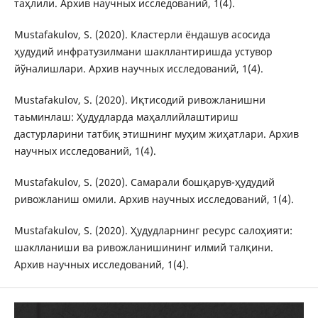
таҳлили. Архив научных исследований, 1(4).
Mustafakulov, S. (2020). Кластерли ёндашув асосида
ҳудудий инфратузилмани шакллантиришда устувор
йўналишлари. Архив научных исследований, 1(4).
Mustafakulov, S. (2020). Иқтисодий ривожланишни
таьминлаш: Ҳудудларда маҳаллийлаштириш
дастурларини татбиқ этишнинг муҳим жиҳатлари. Архив
научных исследований, 1(4).
Mustafakulov, S. (2020). Самарали бошқарув-ҳудудий
ривожланиш омили. Архив научных исследований, 1(4).
Mustafakulov, S. (2020). Ҳудудларнинг ресурс салоҳияти:
шаклланиши ва ривожланишининг илмий талқини.
Архив научных исследований, 1(4).