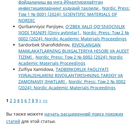
фойдаланиш ва унга йўналтирилаётган
инвестицияларнинг ҳудудий таҳлили
,
Nordic_Press:
Том 1 № 0001 (2024): SCIENTIFIC MATERIALS OF
NORDIC
Qurbanniyoz Panjiyev,
O‘ZBEK XALQ QO‘ShIQChILIK
IJODI TASNIFI (Diniy aytimlar)
,
Nordic_Press: Том 2 №
0002 (2024): Nordic Academic Materials Proceedings
Sardorbek Sharofiddinov,
RIVOJLANGAN
MAMLAKATLARNING BUXGALTERIYA HISOBI VA AUDIT
TIZIMI
,
Nordic_Press: Том 2 № 0002 (2024): Nordic
Academic Materials Proceedings
Zulfiya Xamidova,
TADBIRKORLIK FAOLIYATI
YO`NALISHLARINI RIVOJLANTIRISHNING TARIXIY VA
ZAMONAVIY JIHATLARI
,
Nordic_Press: Том 2 № 0002
(2024): Nordic Academic Materials Proceedings
1
2
3
4
5
6
7
8
9
>
>>
Вы также можете
начать расширеннвй поиск похожих
статей
для этой статьи.