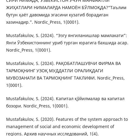
СИРИ НИМАДА, ЎЗБЕКИСТОН УЧУН МАНФААТЛИ
ЖИҲАТЛАРИ НИМАЛАРДА НАМОЁН БЎЛМОҚДА?“Таълим
бутун ҳаёт давомида эгасини кузатиб борадиган
хазинадир.”. Nordic_Press, 1(0001).
Mustafakulov, S. (2024). “Эзгу янгиланишлар мамлакати”:
Янги Ўзбекистоннинг уриб турган юрагига бахшида асар.
Nordic_Press, 1(0001).
Mustafakulov, S. (2024). РАҚОБАТЛАШУВЧИ ФИРМА ВА
ТАРМОҚНИНГ УЗОҚ МУДДАТЛИ ОРАЛИҚДАГИ
МУВОЗАНАТИ ВА ТАРМОҚНИНГ ТАКЛИФИ. Nordic_Press,
1(0001).
Mustafakulov, S. (2024). Капитал қўйилмалар ва капитал
бозори. Nordic_Press, 1(0001).
Mustafakulov, S. (2020). Features of the system approach to
management of social and economic development of
regions. Архив научных исследований, 1(4).