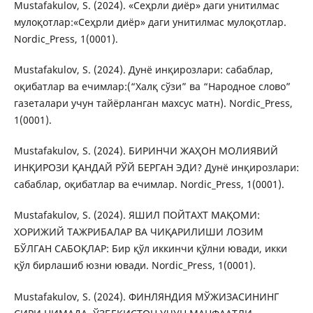
Mustafakulov, S. (2024). «Сеҳрли диёр» даги унитилмас
мулоқотлар:«Сеҳрли диёр» даги унитилмас мулоқотлар.
Nordic_Press, 1(0001).
Mustafakulov, S. (2024). Дунё инқирозлари: сабаблар,
оқибатлар ва ечимлар:(“Халқ сўзи” ва “Народное слово”
газеталари учун тайёрланган махсус матн). Nordic_Press,
1(0001).
Mustafakulov, S. (2024). БИРИНЧИ ЖАҲОН МОЛИЯВИЙ
ИНҚИРОЗИ ҚАНДАЙ РЎЙ БЕРГАН ЭДИ? Дунё инқирозлари:
сабаблар, оқибатлар ва ечимлар. Nordic_Press, 1(0001).
Mustafakulov, S. (2024). ЯШИЛ ПОЙТАХТ МАҚОМИ:
ХОРИЖИЙ ТАЖРИБАЛАР ВА ЧИҚАРИЛИШИ ЛОЗИМ
БЎЛГАН САБОҚЛАР: Бир қўл иккинчи қўлни ювади, икки
қўл бирлашиб юзни ювади. Nordic_Press, 1(0001).
Mustafakulov, S. (2024). ФИНЛЯНДИЯ МЎЖИЗАСИНИНГ