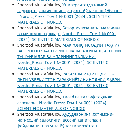
Sherzod Mustafakulov,
Университетда илмий
тадқиқот фаолиятининг устувор йўналиши (Hisobot)
,
Nordic_Press: Том 1 № 0001 (2024): SCIENTIFIC
MATERIALS OF NORDIC
Sherzod Mustafakulov,
Бозор мувозанати, максимал
ва минимал нархлар
,
Nordic_Press: Том 1 № 0001
(2024): SCIENTIFIC MATERIALS OF NORDIC
Sherzod Mustafakulov,
МАКРОИҚТИСОДИЙ ТАҲЛИЛ
ВА ПРОГНОЗЛАШТИРИШ ФАНИГА КИРИШ. АСОСИЙ
ТУШУНЧАЛАР ВА УЛАРНИНГ ТАЛҚИНИ
,
Nordic_Press: Том 1 № 0001 (2024): SCIENTIFIC
MATERIALS OF NORDIC
Sherzod Mustafakulov,
РАҚАМЛИ ИҚТИСОДИЁТ –
ЯНГИ ЎЗБЕКИСТОН ТАРАҚҚИЁТИНИНГ ЯНГИ ДАВРИ
,
Nordic_Press: Том 1 № 0001 (2024): SCIENTIFIC
MATERIALS OF NORDIC
Sherzod Mustafakulov,
Талаб ва таклиф таҳлили
асослари
,
Nordic_Press: Том 1 № 0001 (2024):
SCIENTIFIC MATERIALS OF NORDIC
Sherzod Mustafakulov,
Ҳудудларнинг ижтимоий-
иқтисодий салоҳияти: асосий капиталдан
фойдаланиш ва унга йўналтирилаётган