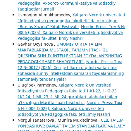
Pedagogika, Axborot-Kommunikatsiya va Iqtisodiy
Tadqiqotlar Jurnali
Usmonjon Alimukhamedov,
Xalqaro Nordik universiteti
“Iqtisodiyot va pedagogika fakulteti” da o‘tqizilgan
“Bitmas Xazina” Kitob Festivali
,
Nordic_Press: Том 6 №
0006 (2025): Xalqaro Nordik universiteti Iqtisodiyot va
Pedagogika fakulteti Ilmiy Nashri
Gavhar Qoʻysinova ,
UMUMIY O'RTA TA'LIM
MAKTABLARIDA MUSTAQIL TA'LIMNI TASHKIL
QILISHDA SUN'IY INTELLEKTDAN FOYDALANISHNING
PEDAGOGIK SHART-SHAROITLARI
,
Nordic_Press: Том
12 № 0012 (2026): Xorijiy tillarni o'qitish va tarjima
sohasida sun'iy intellektdan samarali foydalanishning
zamonaviy tendensiyalari
Ulug'bek Parmonov,
Xalqaro Nordik Universiteti
Iqtisodiyot va Pedagogika fakulteti 1-KI-22, 1-KI-23,
1KI-24, 1-ML-23, 1-ML-24 guruhlari talabalari bilan
o‘tkazilgan Marifta soati hisoboti.
,
Nordic_Press: Том
6 № 0006 (2025): Xalqaro Nordik universiteti
Iqtisodiyot va Pedagogika fakulteti Ilmiy Nashri
Norgul Tanatarova , Munira Muxitdinova ,
CLIL TA’LIM
YONDASHUVI: DAVLAT TA’LIM STANDARTLARI VA ILMIY