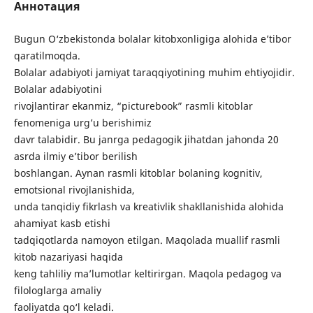
Аннотация
Bugun O‘zbekistonda bolalar kitobxonligiga alohida e’tibor
qaratilmoqda.
Bolalar adabiyoti jamiyat taraqqiyotining muhim ehtiyojidir.
Bolalar adabiyotini
rivojlantirar ekanmiz, “picturebook” rasmli kitoblar
fenomeniga urg’u berishimiz
davr talabidir. Bu janrga pedagogik jihatdan jahonda 20
asrda ilmiy e’tibor berilish
boshlangan. Aynan rasmli kitoblar bolaning kognitiv,
emotsional rivojlanishida,
unda tanqidiy fikrlash va kreativlik shakllanishida alohida
ahamiyat kasb etishi
tadqiqotlarda namoyon etilgan. Maqolada muallif rasmli
kitob nazariyasi haqida
keng tahliliy ma’lumotlar keltirirgan. Maqola pedagog va
filologlarga amaliy
faoliyatda qo‘l keladi.