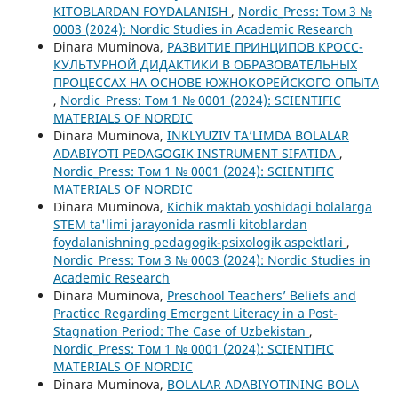
KITOBLARDAN FOYDALANISH
,
Nordic_Press: Том 3 №
0003 (2024): Nordic Studies in Academic Research
Dinara Muminova,
РАЗВИТИЕ ПРИНЦИПОВ КРОСС-
КУЛЬТУРНОЙ ДИДАКТИКИ В ОБРАЗОВАТЕЛЬНЫХ
ПРОЦЕССАХ НА ОСНОВЕ ЮЖНОКОРЕЙСКОГО ОПЫТА
,
Nordic_Press: Том 1 № 0001 (2024): SCIENTIFIC
MATERIALS OF NORDIC
Dinara Muminova,
INKLYUZIV TA’LIMDA BOLALAR
ADABIYOTI PEDAGOGIK INSTRUMENT SIFATIDA
,
Nordic_Press: Том 1 № 0001 (2024): SCIENTIFIC
MATERIALS OF NORDIC
Dinara Muminova,
Kichik maktab yoshidagi bolalarga
STEM ta'limi jarayonida rasmli kitoblardan
foydalanishning pedagogik-psixologik aspektlari
,
Nordic_Press: Том 3 № 0003 (2024): Nordic Studies in
Academic Research
Dinara Muminova,
Preschool Teachers’ Beliefs and
Practice Regarding Emergent Literacy in a Post-
Stagnation Period: The Case of Uzbekistan
,
Nordic_Press: Том 1 № 0001 (2024): SCIENTIFIC
MATERIALS OF NORDIC
Dinara Muminova,
BOLALAR ADABIYOTINING BOLA