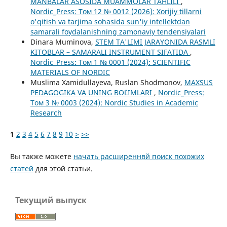
MANBALAR ASOSIDA MUAMMOLAR TAHLILI
,
Nordic_Press: Том 12 № 0012 (2026): Xorijiy tillarni
o'qitish va tarjima sohasida sun'iy intellektdan
samarali foydalanishning zamonaviy tendensiyalari
Dinara Muminova,
STEM TA'LIMI JARAYONIDA RASMLI
KITOBLAR – SAMARALI INSTRUMENT SIFATIDA
,
Nordic_Press: Том 1 № 0001 (2024): SCIENTIFIC
MATERIALS OF NORDIC
Muslima Xamidullayeva, Ruslan Shodmonov,
MAXSUS
PEDAGOGIKA VA UNING BO`LIMLARI
,
Nordic_Press:
Том 3 № 0003 (2024): Nordic Studies in Academic
Research
1
2
3
4
5
6
7
8
9
10
>
>>
Вы также можете
начать расширеннвй поиск похожих
статей
для этой статьи.
Текущий выпуск