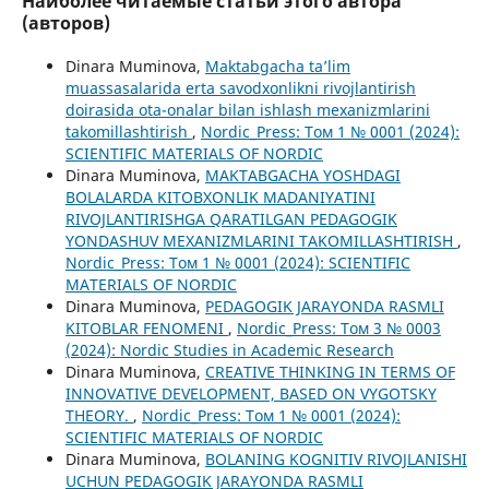
Наиболее читаемые статьи этого автора
(авторов)
Dinara Muminova,
Maktabgacha ta’lim
muassasalarida erta savodxonlikni rivojlantirish
doirasida ota-onalar bilan ishlash mexanizmlarini
takomillashtirish
,
Nordic_Press: Том 1 № 0001 (2024):
SCIENTIFIC MATERIALS OF NORDIC
Dinara Muminova,
MAKTABGACHA YOSHDAGI
BOLALARDA KITOBXONLIK MADANIYATINI
RIVOJLANTIRISHGA QARATILGAN PEDAGOGIK
YONDASHUV MEXANIZMLARINI TAKOMILLASHTIRISH
,
Nordic_Press: Том 1 № 0001 (2024): SCIENTIFIC
MATERIALS OF NORDIC
Dinara Muminova,
PEDAGOGIK JARAYONDA RASMLI
KITOBLAR FENOMENI
,
Nordic_Press: Том 3 № 0003
(2024): Nordic Studies in Academic Research
Dinara Muminova,
CREATIVE THINKING IN TERMS OF
INNOVATIVE DEVELOPMENT, BASED ON VYGOTSKY
THEORY.
,
Nordic_Press: Том 1 № 0001 (2024):
SCIENTIFIC MATERIALS OF NORDIC
Dinara Muminova,
BOLANING KOGNITIV RIVOJLANISHI
UCHUN PEDAGOGIK JARAYONDA RASMLI