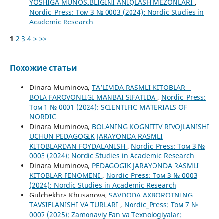
YOSHIGA MUNOSIBLIGINI ANIQLASH MEZONLARI
,
Nordic_Press: Том 3 № 0003 (2024): Nordic Studies in
Academic Research
1
2
3
4
>
>>
Похожие статьи
Dinara Muminova,
TA’LIMDA RASMLI KITOBLAR –
BOLA FAROVONLIGI MANBAI SIFATIDA
,
Nordic_Press:
Том 1 № 0001 (2024): SCIENTIFIC MATERIALS OF
NORDIC
Dinara Muminova,
BOLANING KOGNITIV RIVOJLANISHI
UCHUN PEDAGOGIK JARAYONDA RASMLI
KITOBLARDAN FOYDALANISH
,
Nordic_Press: Том 3 №
0003 (2024): Nordic Studies in Academic Research
Dinara Muminova,
PEDAGOGIK JARAYONDA RASMLI
KITOBLAR FENOMENI
,
Nordic_Press: Том 3 № 0003
(2024): Nordic Studies in Academic Research
Gulchekhra Khusanova,
SAVDODA AXBOROTNING
TAVSIFLANISHI VA TURLARI
,
Nordic_Press: Том 7 №
0007 (2025): Zamonaviy Fan va Texnologiyalar: