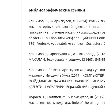
Библиографические ссылки
Хашимов, С., & Ирискулов, Ф. (2014). Роль и 
компьютерных технологий в деятельности ор
граждан (на примере махаллинских сходов г
области). In Сборники конференций НИЦ Социо
169). Vedecko vydavatelske centrum Sociosfera-C
Хашимов С., Ирискулов Ф., & Шокиров Д. (2
МАХАЛЛИ. Экономика и социум, (3 (46)), 545-5
Хашимов Сабитхан, Ирискулов Фарход Султон
Жахонгир Имодулла Ўғли (2017). КОМПЬЮТЕ
ФОЙДАЛАНИШДА АХБОРОТ ХАВФСИЗЛИГИ М
ҳАЛ ЭТИШ УСУЛЛАРИ. Евразийский научный жур
Жураев, Т., Гойипов, У., & Ирискулов, Ф. (2017
компетентность педагога. Role of the using in