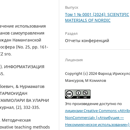
Выпуск
Том 1 № 0001 (2024): SCIENTIFIC
MATERIALS OF NORDIC
значение использования
ганов самоуправления
Раздел
раждан Наманганской
Отчеты конференций
сфера (No. 25, pp. 161-
Z sro.
Лицензия
018). ИНФОРМАТИЗАЦИЯ
55.
Copyright (c) 2024 Фарход Ирискуло
Мансуров, М Комилов
боевич, & Нурмаматов
Р ТАРМОғИДАН
УАММОЛАРИ ВА УЛАРНИ
Это произведение доступно по
нал, (2), 332-335.
лицензии Creative Commons «Attrib
NonCommercial» («Атрибуция —
). Методическая
Некоммерческое использование») 
novative teaching methods