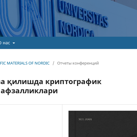
О нас
TIFIC MATERIALS OF NORDIC
/
Отчеты конференций
а қилишда криптографик
 афзалликлари