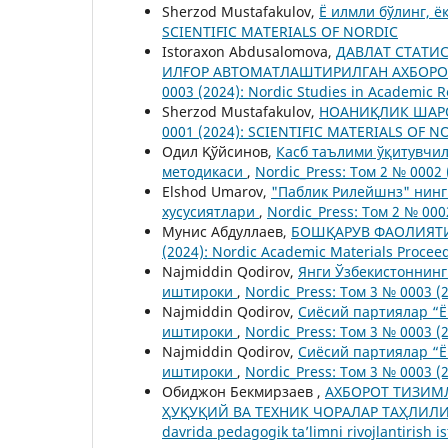
Sherzod Mustafakulov,
Ё илмли бўлинг, ё
SCIENTIFIC MATERIALS OF NORDIC
Istoraxon Abdusalomova,
ДАВЛАТ СТАТИ
ИЛҒОР АВТОМАТЛАШТИРИЛГАН АХБОР
0003 (2024): Nordic Studies in Academic 
Sherzod Mustafakulov,
НОАНИҚЛИК ШАР
0001 (2024): SCIENTIFIC MATERIALS OF N
Одил Қўйсинов,
Касб таълими ўқитувчи
методикаси
,
Nordic_Press: Том 2 № 0002 
Elshod Umarov,
"Паблик Рилейшнз" нинг
хусусиятлари
,
Nordic_Press: Том 2 № 000
Мунис Абдуллаев,
БОШҚАРУВ ФАОЛИЯТ
(2024): Nordic Academic Materials Procee
Najmiddin Qodirov,
Янги Ўзбекистоннин
иштироки
,
Nordic_Press: Том 3 № 0003 (
Najmiddin Qodirov,
Сиёсий партиялар “
иштироки
,
Nordic_Press: Том 3 № 0003 (
Najmiddin Qodirov,
Сиёсий партиялар “
иштироки
,
Nordic_Press: Том 3 № 0003 (
Обиджон Бекмирзаев ,
АХБОРОТ ТИЗИМ
ҲУҚУҚИЙ ВА ТЕХНИК ЧОРАЛАР ТАҲЛИЛ
davrida pedagogik ta’limni rivojlantirish is