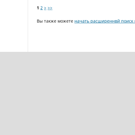
1
2
>
>>
Вы также можете
начать расширеннвй поиск 