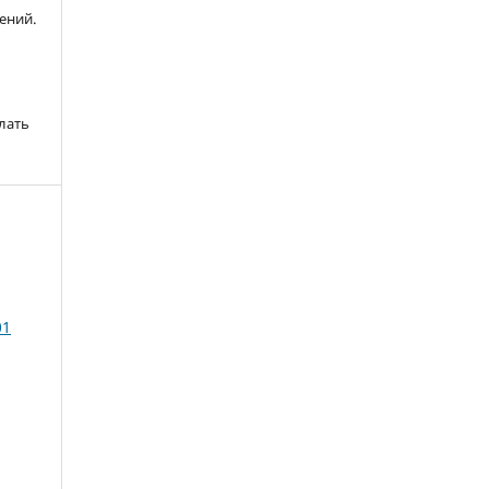
ений.
лать
01