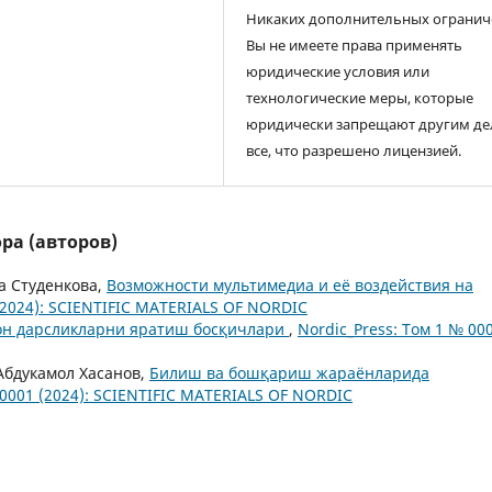
Никаких дополнительных огранич
Вы не имеете права применять
юридические условия или
технологические меры, которые
юридически запрещают другим де
все, что разрешено лицензией.
ра (авторов)
а Студенкова,
Возможности мультимедиа и её воздействия на
 (2024): SCIENTIFIC MATERIALS OF NORDIC
он дарсликларни яратиш босқичлари
,
Nordic_Press: Том 1 № 00
Абдукамол Хасанов,
Билиш ва бошқариш жараёнларида
 0001 (2024): SCIENTIFIC MATERIALS OF NORDIC