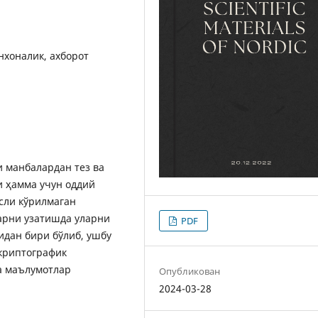
нхоналик, ахборот
 манбалардан тез ва
и ҳамма учун оддий
сли кўрилмаган
арни узатишда уларни
PDF
идан бири бўлиб, ушбу
криптографик
а маълумотлар
Опубликован
2024-03-28