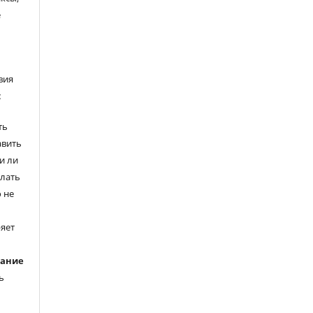
е
вия
:
ть
авить
и ли
елать
 не
ряет
вание
ь