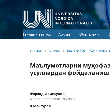
Текущий выпуск
Архивы
Объявления
Главная
/
Архивы
/
Том 1 № 0001 (2024): SCIEN
Маълумотларни муҳофаз
усуллардан фойдаланиш
Фарход Ирискулов
Nordic International University
Х Мансуров