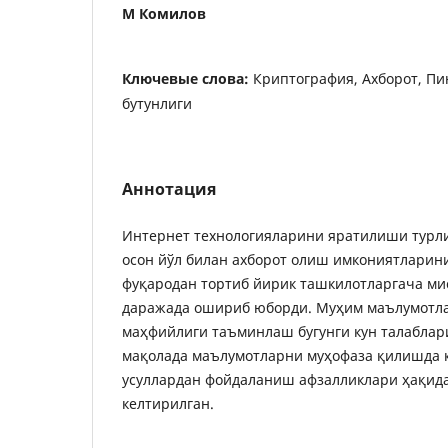
М Комилов
Ключевые слова:
Криптография, Ахборот, Пи
бутунлиги
Аннотация
Интернет технологияларини яратилиши турли
осон йўл билан ахборот олиш имкониятларин
фуқародан тортиб йирик ташкилотларгача ми
даражада ошириб юборди. Муҳим маълумотл
маҳфийлиги таъминлаш бугунги кун талаблар
мақолада маълумотларни муҳофаза қилишда 
усуллардан фойдаланиш афзалликлари ҳақид
келтирилган.