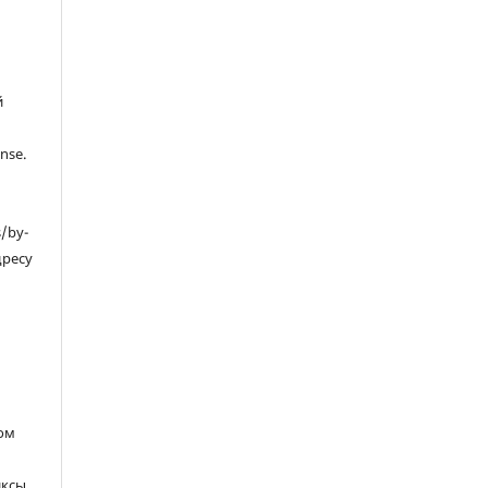
й
nse.
s/by-
дресу
ом
ксы,