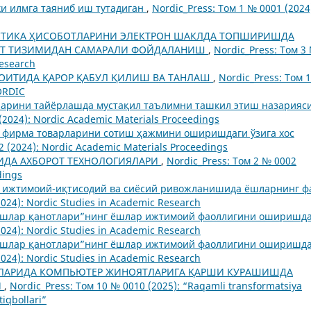
ки илмга таяниб иш тутадиган
,
Nordic_Press: Том 1 № 0001 (2024
СТИКА ҲИСОБОТЛАРИНИ ЭЛЕКТРОН ШАКЛДА ТОПШИРИШДА
ОТ ТИЗИМИДАН САМАРАЛИ ФОЙДАЛАНИШ
,
Nordic_Press: Том 3
Research
ОИТИДА ҚАРОР ҚАБУЛ ҚИЛИШ ВА ТАНЛАШ
,
Nordic_Press: Том 
ORDIC
ларини тайёрлашда мустақил таълимни ташкил этиш назарияси
(2024): Nordic Academic Materials Proceedings
 фирма товарларини сотиш ҳажмини оширишдаги ўзига хос
2 (2024): Nordic Academic Materials Proceedings
ИДА АХБОРОТ ТЕХНОЛОГИЯЛАРИ
,
Nordic_Press: Том 2 № 0002
dings
г ижтимоий-иқтисодий ва сиёсий ривожланишида ёшларнинг ф
2024): Nordic Studies in Academic Research
Ёшлар қанотлари”нинг ёшлар ижтимоий фаоллигини оширишд
2024): Nordic Studies in Academic Research
Ёшлар қанотлари”нинг ёшлар ижтимоий фаоллигини оширишд
2024): Nordic Studies in Academic Research
ЛАРИДА КОМПЬЮТЕР ЖИНОЯТЛАРИГА ҚАРШИ КУРАШИШДА
И
,
Nordic_Press: Том 10 № 0010 (2025): “Raqamli transformatsiya
tiqbollari”