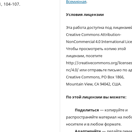
Всемирная
.
1, 104-107.
Условия лицензии
Эта работа доступна под лицензие
Creative Commons Attribution-
NonCommercial 4.0 International Lice
Чтобы просмотреть копию этой
лицензии, посетите
http://creativecommons.org/license
nc/4.0/ или отправьте письмо по а
Creative Commons, PO Box 1866,
Mountain View, CA 94042, США.
По этой лицензии вы можете:
Поделиться
— копируйте и
распространяйте материал на люб
носителе и в любом формате.
Адаптируйте
— делайте реми