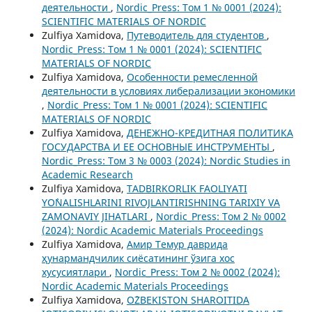
деятельности
,
Nordic_Press: Том 1 № 0001 (2024):
SCIENTIFIC MATERIALS OF NORDIC
Zulfiya Xamidova,
Путеводитель для студентов
,
Nordic_Press: Том 1 № 0001 (2024): SCIENTIFIC
MATERIALS OF NORDIC
Zulfiya Xamidova,
Oсобенности ремесленной
деятельности в условиях либерализации экономики
,
Nordic_Press: Том 1 № 0001 (2024): SCIENTIFIC
MATERIALS OF NORDIC
Zulfiya Xamidova,
ДЕНЕЖНО-КРЕДИТНАЯ ПОЛИТИКА
ГОСУДАРСТВА И ЕЕ ОСНОВНЫЕ ИНСТРУМЕНТЫ
,
Nordic_Press: Том 3 № 0003 (2024): Nordic Studies in
Academic Research
Zulfiya Xamidova,
TADBIRKORLIK FAOLIYATI
YO`NALISHLARINI RIVOJLANTIRISHNING TARIXIY VA
ZAMONAVIY JIHATLARI
,
Nordic_Press: Том 2 № 0002
(2024): Nordic Academic Materials Proceedings
Zulfiya Xamidova,
Амир Темур даврида
ҳунармандчилик сиёсатининг ўзига хос
хусусиятлари
,
Nordic_Press: Том 2 № 0002 (2024):
Nordic Academic Materials Proceedings
Zulfiya Xamidova,
O`ZBEKISTON SHAROITIDA