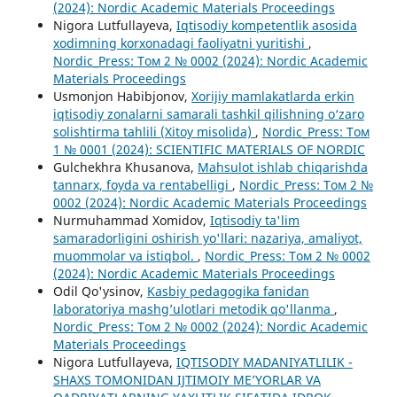
(2024): Nordic Academic Materials Proceedings
Nigora Lutfullayeva,
Iqtisodiy kompetentlik asosida
xodimning korxonadagi faoliyatni yuritishi
,
Nordic_Press: Том 2 № 0002 (2024): Nordic Academic
Materials Proceedings
Usmonjon Habibjonov,
Xorijiy mamlakatlarda erkin
iqtisodiy zonalarni samarali tashkil qilishning o‘zaro
solishtirma tahlili (Xitoy misolida)
,
Nordic_Press: Том
1 № 0001 (2024): SCIENTIFIC MATERIALS OF NORDIC
Gulchekhra Khusanova,
Mahsulot ishlab chiqarishda
tannarx, foyda va rentabelligi
,
Nordic_Press: Том 2 №
0002 (2024): Nordic Academic Materials Proceedings
Nurmuhammad Xomidov,
Iqtisodiy ta'lim
samaradorligini oshirish yo'llari: nazariya, amaliyot,
muommolar va istiqbol.
,
Nordic_Press: Том 2 № 0002
(2024): Nordic Academic Materials Proceedings
Odil Qo'ysinov,
Kasbiy pedagogika fanidan
laboratoriya mashg’ulotlari metodik qo'llanma
,
Nordic_Press: Том 2 № 0002 (2024): Nordic Academic
Materials Proceedings
Nigora Lutfullayeva,
IQTISODIY MADANIYATLILIK -
SHAXS TOMONIDAN IJTIMOIY ME’YORLAR VA