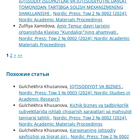
IQTISODIY ISLOHOTLAR VA IQTISODIYOTNI DAVLAT
TOMONIDAN TARTIBGA SOLISH MEXANIZMINING
SHAKLLANISHI
,
Nordic_Press: Том 2 № 0002 (2024):
Nordic Academic Materials Proceedings
Zulfiya Xamidova,
Amir Temur davri tarixini
o`rganishda Klavixo "Kundaligi"ning ahamiyati
,
Nordic_Press: Том 2 № 0002 (2024): Nordic Academic
Materials Proceedings
1
2
>
>>
Похожие статьи
Gulchekhra Khusanova,
IQTISODIYOT VA BIZNES
,
Nordic_Press: Том 3 № 0003 (2024): Nordic Studies in
Academic Research
Gulchekhra Khusanova,
Kichik biznes va tadbirkorlik
subyektlarida ishlab chiqarish xarajatlari va mahsulot
tannarxi tahlili
,
Nordic_Press: Том 2 № 0002 (2024):
Nordic Academic Materials Proceedings
Gulchekhra Khusanova,
Korxonaning iqtisodiy
xavfsizligi va tijorat siri
,
Nordic_Press: Том 2 № 0002