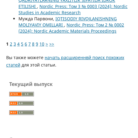
QADRIYATLARNING YAXLITLIK SIFATIDA IDROK
ETILISHI
,
Nordic_Press: Том 3 № 0003 (2024): Nordic
Studies in Academic Research
Мужда Парвони,
IQTISODIY RIVOJLANISHNING
MOLIYAVIY OMILLARI
,
Nordic_Press: Том 2 № 0002
(2024): Nordic Academic Materials Proceedings
1
2
3
4
5
6
7
8
9
10
>
>>
Вы также можете
начать расширеннвй поиск похожих
статей
для этой статьи.
Текущий выпуск