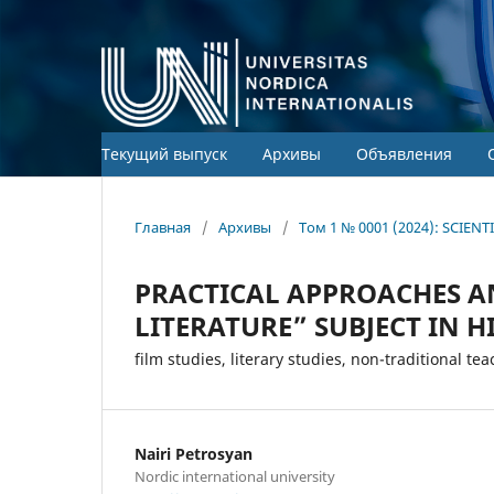
Текущий выпуск
Архивы
Объявления
Главная
/
Архивы
/
Том 1 № 0001 (2024): SCIEN
PRACTICAL APPROACHES A
LITERATURE” SUBJECT IN 
film studies, literary studies, non-traditional t
Nairi Petrosyan
Nordic international university