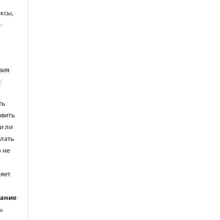
ксы,
е
вия
:
ть
авить
и ли
елать
 не
ряет
вание
ь