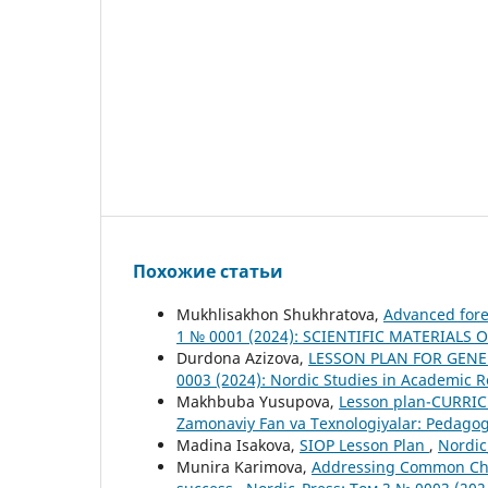
Похожие статьи
Mukhlisakhon Shukhratova,
Advanced fore
1 № 0001 (2024): SCIENTIFIC MATERIALS 
Durdona Azizova,
LESSON PLAN FOR GEN
0003 (2024): Nordic Studies in Academic 
Makhbuba Yusupova,
Lesson plan-CURR
Zamonaviy Fan va Texnologiyalar: Pedagogi
Madina Isakova,
SIOP Lesson Plan
,
Nordic
Munira Karimova,
Addressing Common Chall