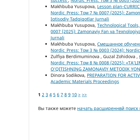
success
,
Nordic_Press: Том 3 № 0003 (202
Makhbuba Yusupova,
Lesson plan-CURR
Nordic_Press: Том 7 № 0007 (2025): Zamon
Iqtisodiy Tadqiqotlar Jurnali
Makhbuba Yusupova,
Technological Tools
0007 (2025): Zamonaviy Fan va Texnologiya
Jurnali
Makhbuba Yusupova,
Смешанное обучени
Nordic_Press: Том 3 № 0003 (2024): Nordi
Zulfiya Berdimuminova , Guzal Zohidova ,
Nordic_Press: Том 8 № 0008 (2025): «TA’
O‘QITISHNING ZAMONAVIY METODIK YON
Dinora Sodikova,
PREPARATION FOR ACTIVI
Academic Materials Proceedings
1
2
3
4
5
6
7
8
9
10
>
>>
Вы также можете
начать расширеннвй поиск 