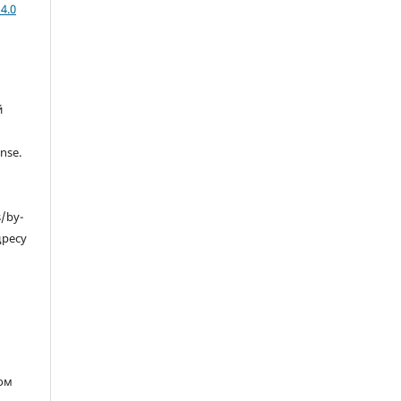
4.0
й
nse.
s/by-
дресу
ом