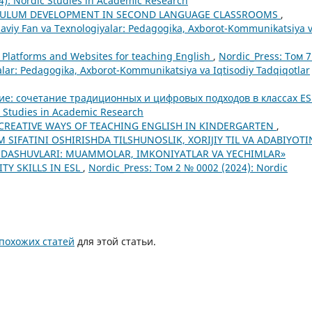
4): Nordic Studies in Academic Research
ICULUM DEVELOPMENT IN SECOND LANGUAGE CLASSROOMS
,
aviy Fan va Texnologiyalar: Pedagogika, Axborot-Kommunikatsiya 
, Platforms and Websites for teaching English
,
Nordic_Press: Том 
lar: Pedagogika, Axborot-Kommunikatsiya va Iqtisodiy Tadqiqotlar
е: сочетание традиционных и цифровых подходов в классах E
c Studies in Academic Research
CREATIVE WAYS OF TEACHING ENGLISH IN KINDERGARTEN
,
LIM SIFATINI OSHIRISHDA TILSHUNOSLIK, XORIJIY TIL VA ADABIYOTI
DASHUVLARI: MUAMMOLAR, IMKONIYATLAR VA YECHIMLAR»
TY SKILLS IN ESL
,
Nordic_Press: Том 2 № 0002 (2024): Nordic
похожих статей
для этой статьи.