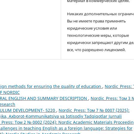
материал в коммерческих целях.
Никаких дополнительных огранич
Вы не имеете права применять
юридические условия или
технологические меры, которые
юридически запрещают другим де
все, что разрешено лицензией.
ign methods for ensuring the quality of education
,
Nordic_Press:
OF NORDIC
ERAL ENGLISH AND SUMMARY DESCRIPTION
,
Nordic_Press: Том 3 
Research
ICULUM DEVELOPMENT- 5220
,
Nordic_Press: Том 7 № 0007 (2025):
ka, Axborot-Kommunikatsiya va Iqtisodiy Tadqiqotlar Jurnali
_Press: Том 2 № 0002 (2024): Nordic Academic Materials Proceedi
enges in teaching English as a foreign language: Strategies for