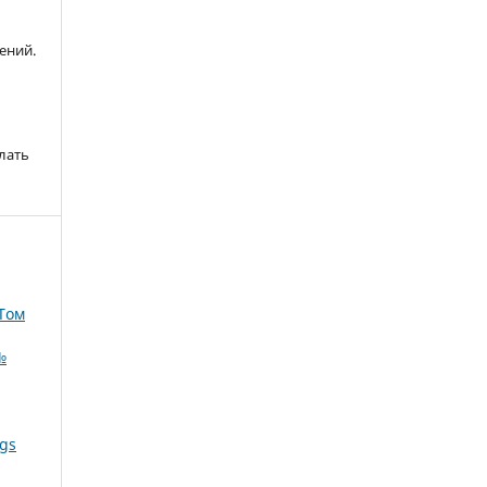
ений.
лать
 Том
№
ngs