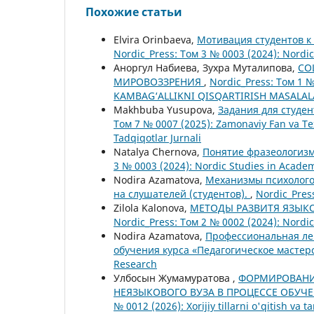
Похожие статьи
Elvira Orinbaeva,
Мотивация студентов 
Nordic_Press: Том 3 № 0003 (2024): Nordi
Аноргул Набиева, Зухра Муталипова,
СО
МИРОВОЗЗРЕНИЯ
,
Nordic_Press: Том 1
KAMBAG‘ALLIKNI QISQARTIRISH MASALALA
Makhbuba Yusupova,
Задания для студе
Том 7 № 0007 (2025): Zamonaviy Fan va Te
Tadqiqotlar Jurnali
Natalya Chernova,
Понятие фразеологиз
3 № 0003 (2024): Nordic Studies in Acade
Nodira Azamatova,
Механизмы психолого
на слушателей (студентов).
,
Nordic_Pres
Zilola Kalonova,
МЕТОДЫ РАЗВИТЯ ЯЗЫК
Nordic_Press: Том 2 № 0002 (2024): Nordi
Nodira Azamatova,
Профессиональная лек
обучения курса «Педагогическое мастер
Research
Улбосын Жумамуратова ,
ФОРМИРОВАНИ
НЕЯЗЫКОВОГО ВУЗА В ПРОЦЕССЕ ОБУЧ
№ 0012 (2026): Xorijiy tillarni o'qitish va