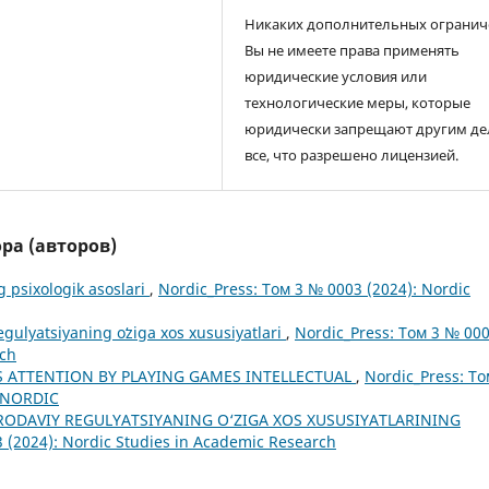
Никаких дополнительных огранич
Вы не имеете права применять
юридические условия или
технологические меры, которые
юридически запрещают другим де
все, что разрешено лицензией.
ра (авторов)
 psixologik asoslari
,
Nordic_Press: Том 3 № 0003 (2024): Nordic
egulyatsiyaning oʻziga xos xususiyatlari
,
Nordic_Press: Том 3 № 00
rch
S ATTENTION BY PLAYING GAMES INTELLECTUAL
,
Nordic_Press: То
F NORDIC
IRODAVIY REGULYATSIYANING O‘ZIGA XOS XUSUSIYATLARINING
 (2024): Nordic Studies in Academic Research