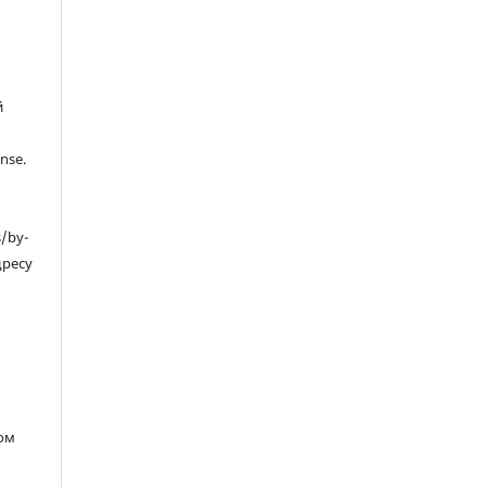
й
nse.
s/by-
дресу
ом