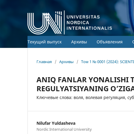
Текущий выпуск
Архивы
Объявления
Главная
/
Архивы
/
Том 1 № 0001 (2024): SCIEN
ANIQ FANLAR YOʻNALISHI
REGULYATSIYANING O’ZIGA
Ключевые слова: воля, волевая регуляция, су
Nilufar Yuldasheva
Nordic International University