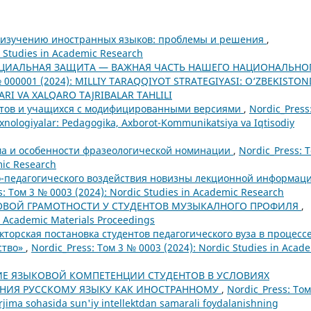
к изучению иностранных языков: проблемы и решения
,
c Studies in Academic Research
ЦИАЛЬНАЯ ЗАЩИТА — ВАЖНАЯ ЧАСТЬ НАШЕГО НАЦИОНАЛЬНО
 № 000001 (2024): MILLIY TARAQQIYOT STRATEGIYASI: O‘ZBEKISTO
RI VA XALQARO TAJRIBALAR TAHLILI
нтов и учащихся с модифицированными версиями
,
Nordic_Press
xnologiyalar: Pedagogika, Axborot-Kommunikatsiya va Iqtisodiy
ма и особенности фразеологической номинации
,
Nordic_Press: 
mic Research
-педагогического воздействия новизны лекционной информац
s: Том 3 № 0003 (2024): Nordic Studies in Academic Research
ОВОЙ ГРАМОТНОСТИ У СТУДЕНТОВ МУЗЫКАЛНОГО ПРОФИЛЯ
,
c Academic Materials Proceedings
торская постановка студентов педагогического вуза в процесс
ство»
,
Nordic_Press: Том 3 № 0003 (2024): Nordic Studies in Acad
Е ЯЗЫКОВОЙ КОМПЕТЕНЦИИ СТУДЕНТОВ В УСЛОВИЯХ
ЕНИЯ РУССКОМУ ЯЗЫКУ КАК ИНОСТРАННОМУ
,
Nordic_Press: Том
 tarjima sohasida sun'iy intellektdan samarali foydalanishning