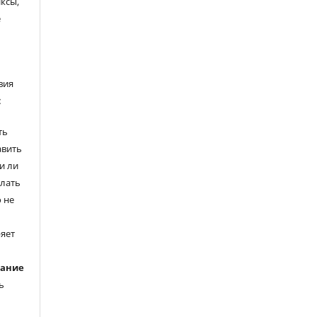
ксы,
е
вия
:
ть
авить
и ли
елать
 не
ряет
вание
ь