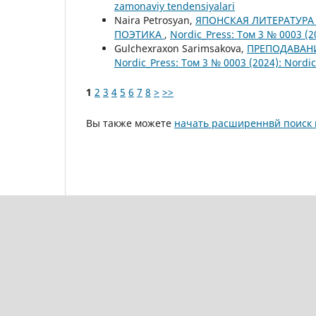
zamonaviy tendensiyalari
Naira Petrosyan,
ЯПОНСКАЯ ЛИТЕРАТУРА
ПОЭТИКА
,
Nordic_Press: Том 3 № 0003 (2
Gulchexraxon Sarimsakova,
ПРЕПОДАВАНИ
Nordic_Press: Том 3 № 0003 (2024): Nordi
1
2
3
4
5
6
7
8
>
>>
Вы также можете
начать расширеннвй поиск 