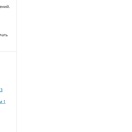
ений.
лать
03
м 1