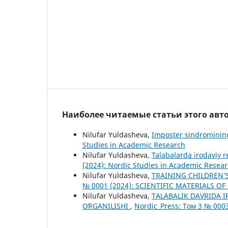
Наиболее читаемые статьи этого авто
Nilufar Yuldasheva,
Imposter sindromining
Studies in Academic Research
Nilufar Yuldasheva,
Talabalarda irodaviy r
(2024): Nordic Studies in Academic Resea
Nilufar Yuldasheva,
TRAINING CHILDREN’
№ 0001 (2024): SCIENTIFIC MATERIALS O
Nilufar Yuldasheva,
TALABALIK DAVRIDA 
OʻRGANILISHI
,
Nordic_Press: Том 3 № 0003