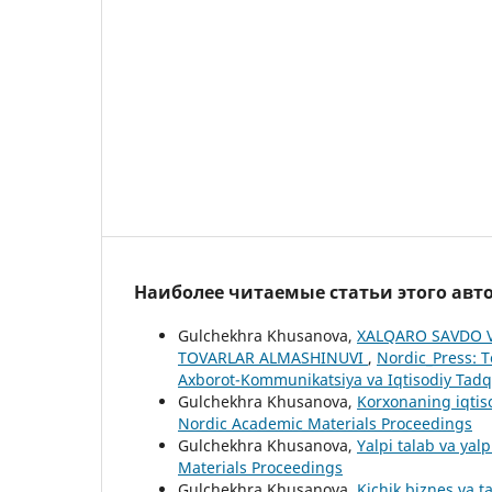
Наиболее читаемые статьи этого авто
Gulchekhra Khusanova,
XALQARO SAVDO V
TOVARLAR ALMASHINUVI
,
Nordic_Press: Т
Axborot-Kommunikatsiya va Iqtisodiy Tadqi
Gulchekhra Khusanova,
Korxonaning iqtisod
Nordic Academic Materials Proceedings
Gulchekhra Khusanova,
Yalpi talab va yalp
Materials Proceedings
Gulchekhra Khusanova,
Kichik biznes va ta