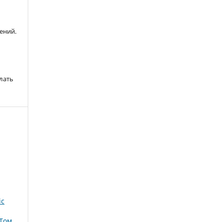
ений.
лать
ic
 Том