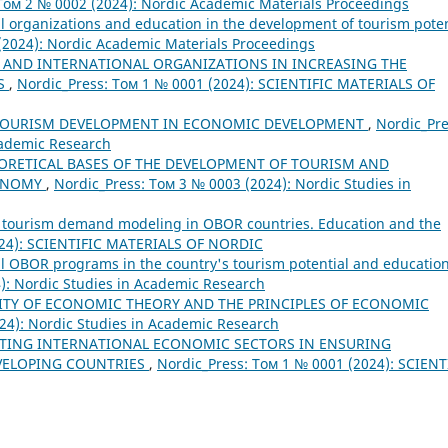
Том 2 № 0002 (2024): Nordic Academic Materials Proceedings
al organizations and education in the development of tourism poten
(2024): Nordic Academic Materials Proceedings
 AND INTERNATIONAL ORGANIZATIONS IN INCREASING THE
SS
,
Nordic_Press: Том 1 № 0001 (2024): SCIENTIFIC MATERIALS OF
TOURISM DEVELOPMENT IN ECONOMIC DEVELOPMENT
,
Nordic_Pre
cademic Research
EORETICAL BASES OF THE DEVELOPMENT OF TOURISM AND
CONOMY
,
Nordic_Press: Том 3 № 0003 (2024): Nordic Studies in
s tourism demand modeling in OBOR countries. Education and the
024): SCIENTIFIC MATERIALS OF NORDIC
nal OBOR programs in the country's tourism potential and educatio
): Nordic Studies in Academic Research
ITY OF ECONOMIC THEORY AND THE PRINCIPLES OF ECONOMIC
24): Nordic Studies in Academic Research
RTING INTERNATIONAL ECONOMIC SECTORS IN ENSURING
VELOPING COUNTRIES
,
Nordic_Press: Том 1 № 0001 (2024): SCIENT