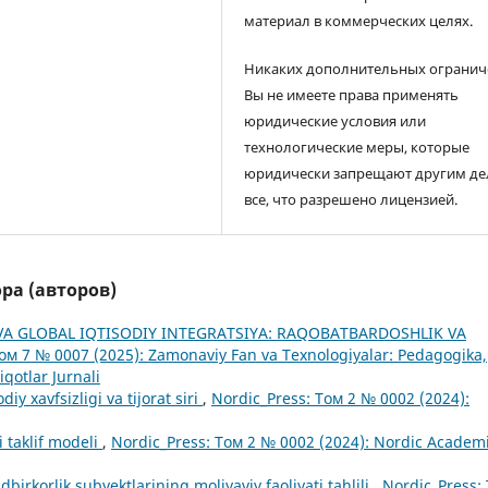
материал в коммерческих целях.
Никаких дополнительных огранич
Вы не имеете права применять
юридические условия или
технологические меры, которые
юридически запрещают другим де
все, что разрешено лицензией.
ра (авторов)
A GLOBAL IQTISODIY INTEGRATSIYA: RAQOBATBARDOSHLIK VA
ом 7 № 0007 (2025): Zamonaviy Fan va Texnologiyalar: Pedagogika,
qotlar Jurnali
iy xavfsizligi va tijorat siri
,
Nordic_Press: Том 2 № 0002 (2024):
i taklif modeli
,
Nordic_Press: Том 2 № 0002 (2024): Nordic Academ
dbirkorlik subyektlarining moliyaviy faoliyati tahlili
,
Nordic_Press: