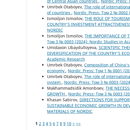
of Central Asian countries
,
Nordic_Press: 
Umrbek Otaboyev,
The role of internation
of countries
,
Nordic_Press: Том 2 № 0002 
Ismoiljon Ismoilov,
THE ROLE OF TOURISM
COUNTRY'S INVESTMENT ATTRACTIVENE
NORDIC
Ismoiljon Ismoilov,
THE IMPORTANCE OF 
Том 3 № 0003 (2024): Nordic Studies in A
Umidaxon Ubaydulloyeva,
SCIENTIFIC TH
DIVERSIFICATION OF THE COUNTRY'S E
Academic Research
Umrbek Otaboyev,
Composition of China'
economy
,
Nordic_Press: Том 1 № 0001 (2
Umrbek Otaboyev,
The role of internatio
system
,
Nordic_Press: Том 3 № 0003 (2024
Makhammadsidik Amonboev,
THE NECESS
GROWTH
,
Nordic_Press: Том 3 № 0003 (20
Khasan Sabirov,
DIRECTIONS FOR SUPPO
SUSTAINABLE ECONOMIC GROWTH IN DE
MATERIALS OF NORDIC
1
2
3
4
5
6
7
8
9
10
>
>>