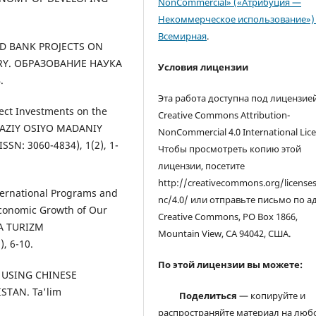
NonCommercial» («Атрибуция —
Некоммерческое использование») 
Всемирная
.
ORLD BANK PROJECTS ON
RY. ОБРАЗОВАНИЕ НАУКА
Условия лицензии
.
Эта работа доступна под лицензие
rect Investments on the
Creative Commons Attribution-
RKAZIY OSIYO MADANIY
NonCommercial 4.0 International Lice
SN: 3060-4834), 1(2), 1-
Чтобы просмотреть копию этой
лицензии, посетите
http://creativecommons.org/license
nternational Programs and
nc/4.0/ или отправьте письмо по а
conomic Growth of Our
Creative Commons, PO Box 1866,
A TURIZM
Mountain View, CA 94042, США.
, 6-10.
По этой лицензии вы можете:
OF USING CHINESE
STAN. Ta'lim
Поделиться
— копируйте и
распространяйте материал на люб