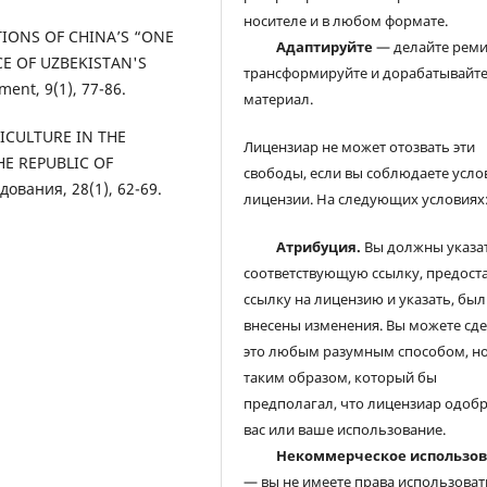
носителе и в любом формате.
ECTIONS OF CHINA’S “ONE
Адаптируйте
— делайте реми
E OF UZBEKISTAN'S
трансформируйте и дорабатывайт
ent, 9(1), 77-86.
материал.
GRICULTURE IN THE
Лицензиар не может отозвать эти
HE REPUBLIC OF
свободы, если вы соблюдаете усло
вания, 28(1), 62-69.
лицензии. На следующих условиях
Атрибуция.
Вы должны указа
соответствующую ссылку, предост
ссылку на лицензию и указать, был
внесены изменения. Вы можете сд
это любым разумным способом, но
таким образом, который бы
предполагал, что лицензиар одоб
вас или ваше использование.
Некоммерческое использо
— вы не имеете права использоват