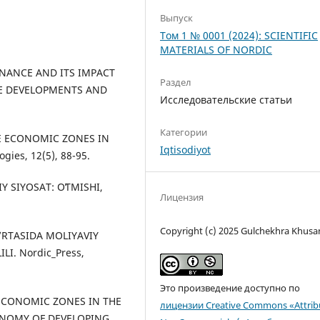
Выпуск
Том 1 № 0001 (2024): SCIENTIFIC
MATERIALS OF NORDIC
 FINANCE AND ITS IMPACT
Раздел
E DEVELOPMENTS AND
Исследовательские статьи
Категории
REE ECONOMIC ZONES IN
Iqtisodiyot
ies, 12(5), 88-95.
Y SIYOSAT: OʻTMISHI,
Лицензия
Copyright (c) 2025 Gulchekhra Khus
O’RTASIDA MOLIYAVIY
I. Nordic_Press,
Это произведение доступно по
E ECONOMIC ZONES IN THE
лицензии Creative Commons «Attrib
ONOMY OF DEVELOPING