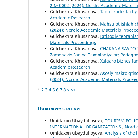
2 № 0002 (2024): Nordic Academic Materia
Gulchekhra Khusanova,
Tadbirkorlik faoliy
Academic Research
Gulchekhra Khusanova,
Mahsulot ishlab c
(2024): Nordic Academic Materials Procee
Gulchekhra Khusanova,
Iqtisodiy tebranish
Materials Proceedings
Gulchekhra Khusanova,
CHAKANA SAVDO 
Zamonaviy Fan va Texnologiyalar: Pedagogi
Gulchekhra Khusanova,
Xalqaro biznes fan
Academic Research
Gulchekhra Khusanova,
Asosiy makroiqtiso
(2024): Nordic Academic Materials Procee
1
2
3
4
5
6
7
8
>
>>
Похожие статьи
Umidaxon Ubaydulloyeva,
TOURISM POLIC
INTERNATIONAL ORGANIZATIONS
,
Nordic
Umidaxon Ubaydulloyeva,
Analysis of the