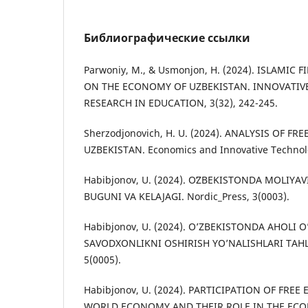
Библиографические ссылки
Parwoniy, M., & Usmonjon, H. (2024). ISLAMIC
ON THE ECONOMY OF UZBEKISTAN. INNOVATIV
RESEARCH IN EDUCATION, 3(32), 242-245.
Sherzodjonovich, H. U. (2024). ANALYSIS OF F
UZBEKISTAN. Economics and Innovative Technolog
Habibjonov, U. (2024). OʻZBEKISTONDA MOLIYAVI
BUGUNI VA KELAJAGI. Nordic_Press, 3(0003).
Habibjonov, U. (2024). O’ZBEKISTONDA AHOLI 
SAVODXONLIKNI OSHIRISH YO’NALISHLARI TAHLIL
5(0005).
Habibjonov, U. (2024). PARTICIPATION OF FRE
WORLD ECONOMY AND THEIR ROLE IN THE EC