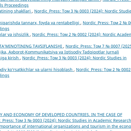
ls Proceedings
atining shakllari
,
Nordic_Press: Том 3 № 0003 (2024): Nordic Studie
hiqarishda tannarx, foyda va rentabelligi
,
Nordic_Press: Том 2 № 
dings
lar va ishsizlik
,
Nordic_Press: Том 2 № 0002 (2024): Nordic Acade
TA’MINOTINING TAVSIFLANISHI
,
Nordic_Press: Том 7 № 0007 (2025
ka, Axborot-Kommunikatsiya va Iqtisodiy Tadqiqotlar Jurnali
iga kirish
,
Nordic_Press: Том 3 № 0003 (2024): Nordic Studies in
diy ko‘rsatkichlar va ularni hisoblash
,
Nordic_Press: Том 2 № 0002
dings
Y AND ECONOMY OF DEVELOPED COUNTRIES. IN THE CASE OF
_Press: Том 3 № 0003 (2024): Nordic Studies in Academic Researc
 importance of international organizations and tourism in the econ