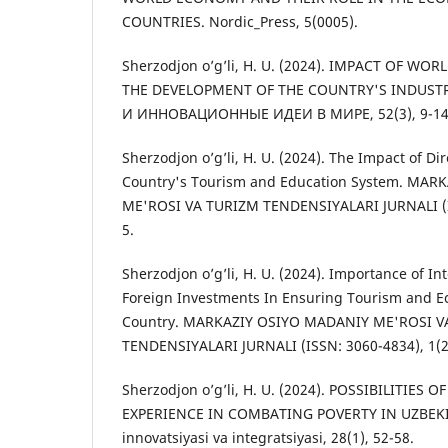
COUNTRIES. Nordic_Press, 5(0005).
Sherzodjon o’g’li, H. U. (2024). IMPACT OF W
THE DEVELOPMENT OF THE COUNTRY'S INDUST
И ИННОВАЦИОННЫЕ ИДЕИ В МИРЕ, 52(3), 9-14
Sherzodjon o’g’li, H. U. (2024). The Impact of Di
Country's Tourism and Education System. MA
ME'ROSI VA TURIZM TENDENSIYALARI JURNALI (IS
5.
Sherzodjon o’g’li, H. U. (2024). Importance of I
Foreign Investments In Ensuring Tourism and E
Country. MARKAZIY OSIYO MADANIY ME'ROSI V
TENDENSIYALARI JURNALI (ISSN: 3060-4834), 1(2)
Sherzodjon o’g’li, H. U. (2024). POSSIBILITIES 
EXPERIENCE IN COMBATING POVERTY IN UZBEKI
innovatsiyasi va integratsiyasi, 28(1), 52-58.