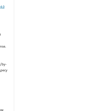
4.0
й
nse.
s/by-
дресу
ом