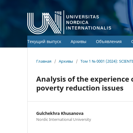
Текущий выпуск
Архивы
Объявления
Главная
/
Архивы
/
Том 1 № 0001 (2024): SCIEN
Analysis of the experience 
poverty reduction issues
Gulchekhra Khusanova
Nordic International University