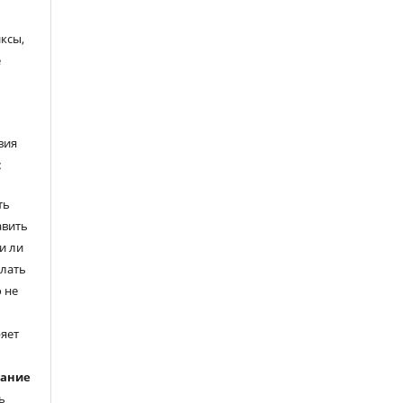
ксы,
е
вия
:
ть
авить
и ли
елать
 не
ряет
вание
ь