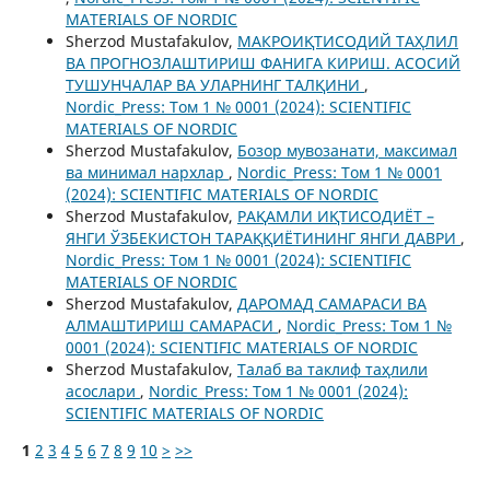
MATERIALS OF NORDIC
Sherzod Mustafakulov,
МАКРОИҚТИСОДИЙ ТАҲЛИЛ
ВА ПРОГНОЗЛАШТИРИШ ФАНИГА КИРИШ. АСОСИЙ
ТУШУНЧАЛАР ВА УЛАРНИНГ ТАЛҚИНИ
,
Nordic_Press: Том 1 № 0001 (2024): SCIENTIFIC
MATERIALS OF NORDIC
Sherzod Mustafakulov,
Бозор мувозанати, максимал
ва минимал нархлар
,
Nordic_Press: Том 1 № 0001
(2024): SCIENTIFIC MATERIALS OF NORDIC
Sherzod Mustafakulov,
РАҚАМЛИ ИҚТИСОДИЁТ –
ЯНГИ ЎЗБЕКИСТОН ТАРАҚҚИЁТИНИНГ ЯНГИ ДАВРИ
,
Nordic_Press: Том 1 № 0001 (2024): SCIENTIFIC
MATERIALS OF NORDIC
Sherzod Mustafakulov,
ДАРОМАД САМАРАСИ ВА
АЛМАШТИРИШ САМАРАСИ
,
Nordic_Press: Том 1 №
0001 (2024): SCIENTIFIC MATERIALS OF NORDIC
Sherzod Mustafakulov,
Талаб ва таклиф таҳлили
асослари
,
Nordic_Press: Том 1 № 0001 (2024):
SCIENTIFIC MATERIALS OF NORDIC
1
2
3
4
5
6
7
8
9
10
>
>>