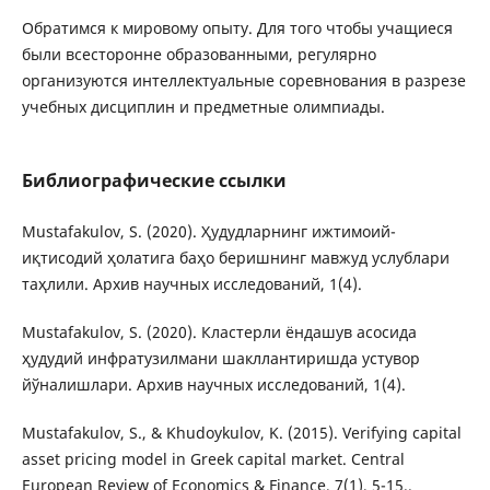
Обратимся к мировому опыту. Для того чтобы учащиеся
были всесторонне образованными, регулярно
организуются интеллектуальные соревнования в разрезе
учебных дисциплин и предметные олимпиады.
Библиографические ссылки
Mustafakulov, S. (2020). Ҳудудларнинг ижтимоий-
иқтисодий ҳолатига баҳо беришнинг мавжуд услублари
таҳлили. Архив научных исследований, 1(4).
Mustafakulov, S. (2020). Кластерли ёндашув асосида
ҳудудий инфратузилмани шакллантиришда устувор
йўналишлари. Архив научных исследований, 1(4).
Mustafakulov, S., & Khudoykulov, K. (2015). Verifying capital
asset pricing model in Greek capital market. Central
European Review of Economics & Finance, 7(1), 5-15..