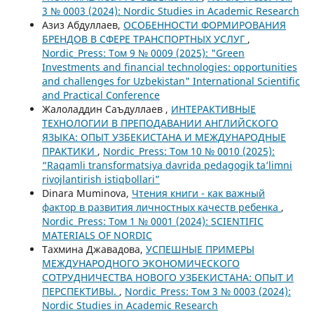
3 № 0003 (2024): Nordic Studies in Academic Research
Азиз Абдуллаев,
ОСОБЕННОСТИ ФОРМИРОВАНИЯ
БРЕНДОВ В СФЕРЕ ТРАНСПОРТНЫХ УСЛУГ
,
Nordic_Press: Том 9 № 0009 (2025): "Green
Investments and financial technologies: opportunities
and challenges for Uzbekistan" International Scientific
and Practical Conference
Жалоладдин Саъдуллаев ,
ИНТЕРАКТИВНЫЕ
ТЕХНОЛОГИИ В ПРЕПОДАВАНИИ АНГЛИЙСКОГО
ЯЗЫКА: ОПЫТ УЗБЕКИСТАНА И МЕЖДУНАРОДНЫЕ
ПРАКТИКИ
,
Nordic_Press: Том 10 № 0010 (2025):
“Raqamli transformatsiya davrida pedagogik ta’limni
rivojlantirish istiqbollari”
Dinara Muminova,
Чтения книги - как важный
фактор в развития личностных качеств ребенка
,
Nordic_Press: Том 1 № 0001 (2024): SCIENTIFIC
MATERIALS OF NORDIC
Тахмина Джавадова,
УСПЕШНЫЕ ПРИМЕРЫ
МЕЖДУНАРОДНОГО ЭКОНОМИЧЕСКОГО
СОТРУДНИЧЕСТВА НОВОГО УЗБЕКИСТАНА: ОПЫТ И
ПЕРСПЕКТИВЫ.
,
Nordic_Press: Том 3 № 0003 (2024):
Nordic Studies in Academic Research