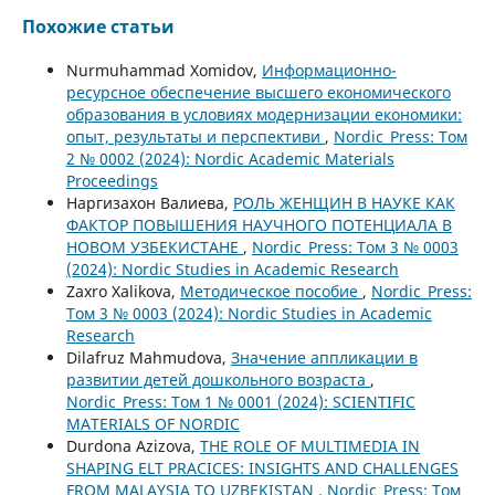
Похожие статьи
Nurmuhammad Xomidov,
Информационно-
ресурсное обеспечение высшего економического
образования в условиях модернизации економики:
опыт, результаты и перспективи
,
Nordic_Press: Том
2 № 0002 (2024): Nordic Academic Materials
Proceedings
Наргизахон Валиева,
РОЛЬ ЖЕНЩИН В НАУКЕ КАК
ФАКТОР ПОВЫШЕНИЯ НАУЧНОГО ПОТЕНЦИАЛА В
НОВОМ УЗБЕКИСТАНЕ
,
Nordic_Press: Том 3 № 0003
(2024): Nordic Studies in Academic Research
Zaxro Xalikova,
Методическое пособие
,
Nordic_Press:
Том 3 № 0003 (2024): Nordic Studies in Academic
Research
Dilafruz Mahmudova,
Значение аппликации в
развитии детей дошкольного возраста
,
Nordic_Press: Том 1 № 0001 (2024): SCIENTIFIC
MATERIALS OF NORDIC
Durdona Azizova,
THE ROLE OF MULTIMEDIA IN
SHAPING ELT PRACICES: INSIGHTS AND CHALLENGES
FROM MALAYSIA TO UZBEKISTAN
,
Nordic_Press: Том