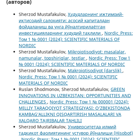
(авторов)
Sherzod Mustafakulov,
Ҳудудларнинг ижтимоий-
иқтисодий салоҳияти: асосий капиталдан
фойдаланиш ва унга йўналтирилаётган
инвестицияларнинг ҳудудий таҳлили
,
Nordic_Press:
Том 1 № 0001 (2024): SCIENTIFIC MATERIALS OF
NORDIC
Sherzod Mustafakulov,
Mikroiqtisodiyot: masalalar,
namunalar, topshiriqlar, testlar
,
Nordic_Press: Том 1
№ 0001 (2024): SCIENTIFIC MATERIALS OF NORDIC
Sherzod Mustafakulov,
Makroiqtisodiyot (darslik)
,
Nordic_Press: Том 1 № 0001 (2024): SCIENTIFIC
MATERIALS OF NORDIC
Ruslan Shodmonov, Sherzod Mustafakulov,
GREEN
INNOVATIONS IN UZBEKISTAN: OPPORTUNITIES AND
CHALLENGES
,
Nordic_Press: Том 1 № 000001 (2024):
MILLIY TARAQQIYOT STRATEGIYASI: O‘ZBEKISTONDA
KAMBAG‘ALLIKNI QISQARTIRISH MASALALARI VA
XALQARO TAJRIBALAR TAHLILI
Sherzod Mustafakulov,
Университетда илмий
тадқиқот фаолиятининг устувор йўналиши (Hisobot)
,
Nordic_Press: Том 1 № 0001 (2024): SCIENTIFIC