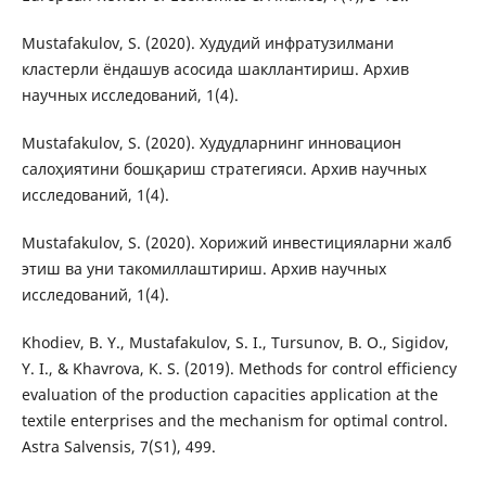
Mustafakulov, S. (2020). Худудий инфратузилмани
кластерли ёндашув асосида шакллантириш. Архив
научных исследований, 1(4).
Mustafakulov, S. (2020). Худудларнинг инновацион
салоҳиятини бошқариш стратегияси. Архив научных
исследований, 1(4).
Mustafakulov, S. (2020). Хорижий инвестицияларни жалб
этиш ва уни такомиллаштириш. Архив научных
исследований, 1(4).
Khodiev, B. Y., Mustafakulov, S. I., Tursunov, B. O., Sigidov,
Y. I., & Khavrova, K. S. (2019). Methods for control efficiency
evaluation of the production capacities application at the
textile enterprises and the mechanism for optimal control.
Astra Salvensis, 7(S1), 499.