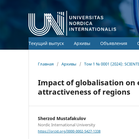
Текущий выпуск
Архивы
Объявления
Главная
/
Архивы
/
Том 1 № 0001 (2024): SCIEN
Impact of globalisation o
attractiveness of regions
Sherzod Mustafakulov
Nordic International University
https://orcid.org/0000-0002-5427-1338