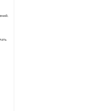
ений.
лать