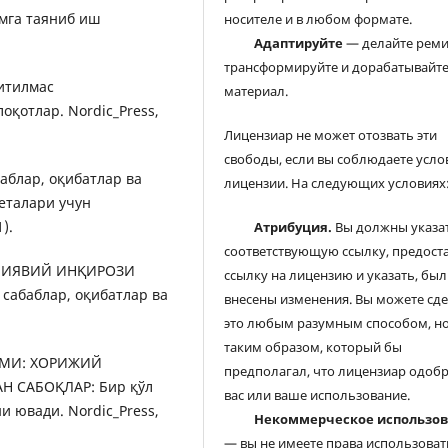
илмга таяниб иш
носителе и в любом формате.
Адаптируйте
— делайте реми
трансформируйте и дорабатывайт
нитилмас
материал.
оқотлар. Nordic_Press,
Лицензиар не может отозвать эти
свободы, если вы соблюдаете усло
баблар, оқибатлар ва
лицензии. На следующих условиях
зеталари учун
).
Атрибуция.
Вы должны указа
соответствующую ссылку, предост
МОЛИЯВИЙ ИНҚИРОЗИ
ссылку на лицензию и указать, был
сабаблар, оқибатлар ва
внесены изменения. Вы можете сд
это любым разумным способом, но
таким образом, который бы
ҚОМИ: ХОРИЖИЙ
предполагал, что лицензиар одоб
 САБОҚЛАР: Бир қўл
вас или ваше использование.
 ювади. Nordic_Press,
Некоммерческое использо
— вы не имеете права использоват