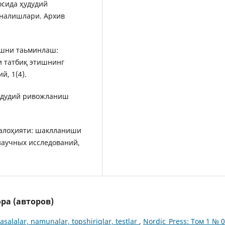
сосида ҳудудий
налишлари. Архив
нишни таьминлаш:
 татбиқ этишнинг
, 1(4).
-ҳудудий ривожланиш
 салоҳияти: шаклланиши
аучных исследований,
ра (авторов)
asalalar, namunalar, topshiriqlar, testlar
,
Nordic_Press: Том 1 № 