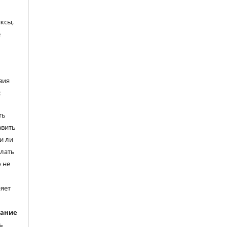
ксы,
е
вия
:
ть
авить
и ли
елать
 не
ряет
вание
ь