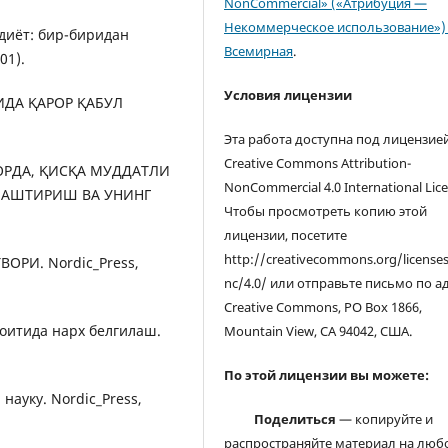
NonCommercial» («Атрибуция —
Некоммерческое использование») 
одиёт: бир-биридан
Всемирная
.
01).
Условия лицензии
ТИДА ҚАРОР ҚАБУЛ
Эта работа доступна под лицензие
Creative Commons Attribution-
ОЗОРДА, ҚИСҚА МУДДАТЛИ
NonCommercial 4.0 International Lice
АШТИРИШ ВА УНИНГ
Чтобы просмотреть копию этой
лицензии, посетите
http://creativecommons.org/license
ВОРИ. Nordic_Press,
nc/4.0/ или отправьте письмо по а
Creative Commons, PO Box 1866,
роитида нарх белгилаш.
Mountain View, CA 94042, США.
По этой лицензии вы можете:
 науку. Nordic_Press,
Поделиться
— копируйте и
распространяйте материал на люб