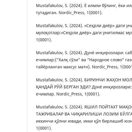
Mustafakulov, S. (2024). Ё илмли бўлинг, ёки 
тутадиган. Nordic_Press, 1(0001).
Mustafakulov, S. (2024). «Сеҳрли диёр» даги у
мулоқотлар:«Сеҳрли диёр» даги унитилмас мул
1(0001).
Mustafakulov, S. (2024). Дунё инқирозлари: са
ечимлар:(“Халқ сўзи” ва “Народное слово” га
тайёрланган махсус матн). Nordic_Press, 1(0001
Mustafakulov, S. (2024). БИРИНЧИ ЖАҲОН 
ҚАНДАЙ РЎЙ БЕРГАН ЭДИ? Дунё инқирозлари: 
ечимлар. Nordic_Press, 1(0001).
Mustafakulov, S. (2024). ЯШИЛ ПОЙТАХТ МА
ТАЖРИБАЛАР ВА ЧИҚАРИЛИШИ ЛОЗИМ БЎЛГАН
иккинчи қўлни ювади, икки қўл бирлашиб юзни
1(0001).