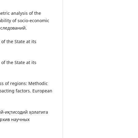
etric analysis of the
bility of socio-economic
сследований.
of the State at its
of the State at its
ss of regions: Methodic
mpacting factors. European
оий-иқтисодий ҳолатига
Архив научных