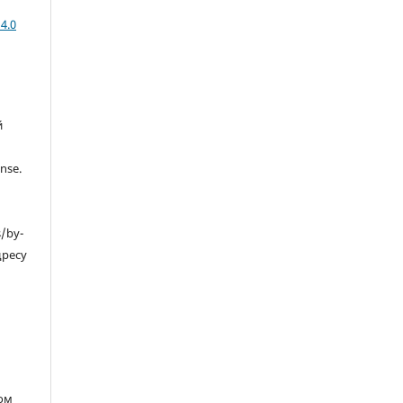
4.0
й
nse.
s/by-
дресу
ом