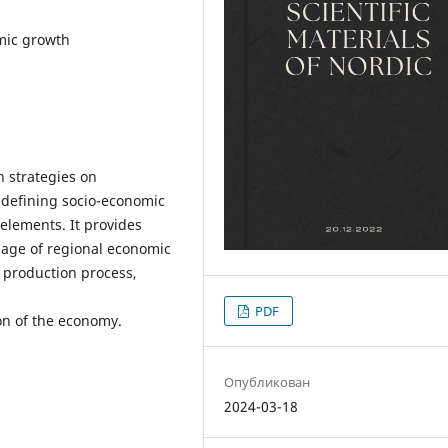
omic growth
n strategies on
s defining socio-economic
l elements. It provides
usage of regional economic
r production process,
PDF
on of the economy.
Опубликован
2024-03-18