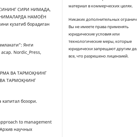
материал в коммерческих целях.
ЗАСИНИНГ СИРИ НИМАДА,
 НИМАЛАРДА НАМОЁН
Никаких дополнительных огранич
ини кузатиб борадиган
Вы не имеете права применять
юридические условия или
технологические меры, которые
мамлакати”: Янги
юридически запрещают другим де
асар. Nordic_Press,
все, что разрешено лицензией.
ФИРМА ВА ТАРМОҚНИНГ
ВА ТАРМОҚНИНГ
а капитал бозори.
m approach to management
. Архив научных