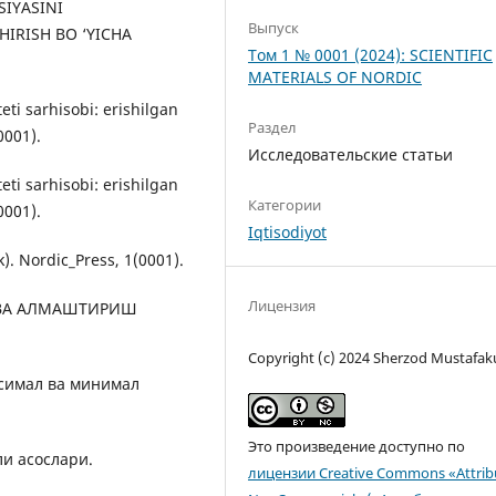
SIYASINI
Выпуск
IRISH BO ‘YICHA
Том 1 № 0001 (2024): SCIENTIFIC
MATERIALS OF NORDIC
eti sarhisobi: erishilgan
Раздел
0001).
Исследовательские статьи
eti sarhisobi: erishilgan
Категории
0001).
Iqtisodiyot
k). Nordic_Press, 1(0001).
Лицензия
СИ ВА АЛМАШТИРИШ
Copyright (c) 2024 Sherzod Mustafak
аксимал ва минимал
Это произведение доступно по
ли асослари.
лицензии Creative Commons «Attrib