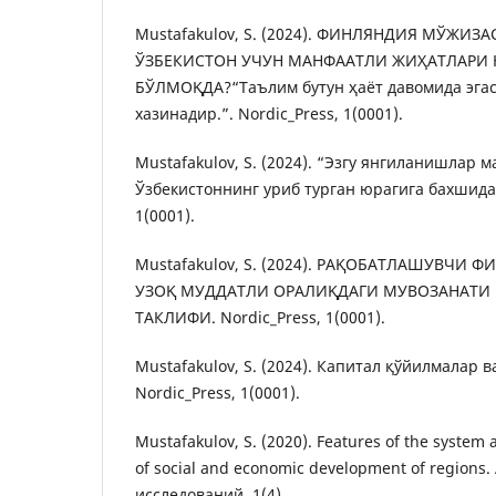
Mustafakulov, S. (2024). ФИНЛЯНДИЯ МЎЖИ
ЎЗБЕКИСТОН УЧУН МАНФААТЛИ ЖИҲАТЛАРИ
БЎЛМОҚДА?“Таълим бутун ҳаёт давомида эгас
хазинадир.”. Nordic_Press, 1(0001).
Mustafakulov, S. (2024). “Эзгу янгиланишлар 
Ўзбекистоннинг уриб турган юрагига бахшида 
1(0001).
Mustafakulov, S. (2024). РАҚОБАТЛАШУВЧИ 
УЗОҚ МУДДАТЛИ ОРАЛИҚДАГИ МУВОЗАНАТИ 
ТАКЛИФИ. Nordic_Press, 1(0001).
Mustafakulov, S. (2024). Капитал қўйилмалар в
Nordic_Press, 1(0001).
Mustafakulov, S. (2020). Features of the syste
of social and economic development of regions
исследований, 1(4).