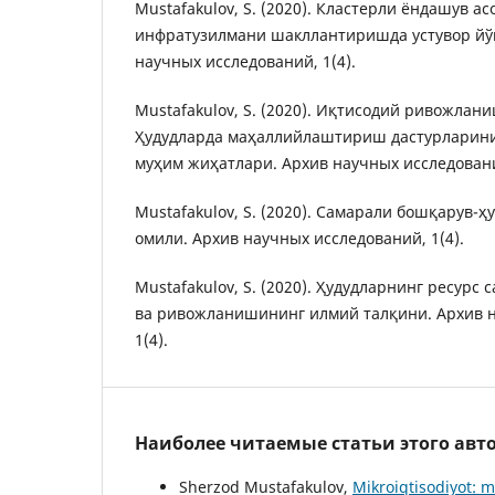
Mustafakulov, S. (2020). Кластерли ёндашув а
инфратузилмани шакллантиришда устувор йў
научных исследований, 1(4).
Mustafakulov, S. (2020). Иқтисодий ривожла
Ҳудудларда маҳаллийлаштириш дастурларини
муҳим жиҳатлари. Архив научных исследований
Mustafakulov, S. (2020). Самарали бошқарув
омили. Архив научных исследований, 1(4).
Mustafakulov, S. (2020). Ҳудудларнинг ресурс
ва ривожланишининг илмий талқини. Архив н
1(4).
Наиболее читаемые статьи этого авто
Sherzod Mustafakulov,
Mikroiqtisodiyot: m