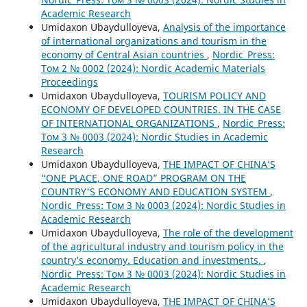
Academic Research
Umidaxon Ubaydulloyeva,
Analysis of the importance
of international organizations and tourism in the
economy of Central Asian countries
,
Nordic_Press:
Том 2 № 0002 (2024): Nordic Academic Materials
Proceedings
Umidaxon Ubaydulloyeva,
TOURISM POLICY AND
ECONOMY OF DEVELOPED COUNTRIES. IN THE CASE
OF INTERNATIONAL ORGANIZATIONS
,
Nordic_Press:
Том 3 № 0003 (2024): Nordic Studies in Academic
Research
Umidaxon Ubaydulloyeva,
THE IMPACT OF CHINA’S
“ONE PLACE, ONE ROAD” PROGRAM ON THE
COUNTRY'S ECONOMY AND EDUCATION SYSTEM
,
Nordic_Press: Том 3 № 0003 (2024): Nordic Studies in
Academic Research
Umidaxon Ubaydulloyeva,
The role of the development
of the agricultural industry and tourism policy in the
country’s economy. Education and investments.
,
Nordic_Press: Том 3 № 0003 (2024): Nordic Studies in
Academic Research
Umidaxon Ubaydulloyeva,
THE IMPACT OF CHINA’S