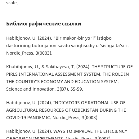
scale.
Библиографические ссылки
Habibjonov, U. (2024). “Bir makon-bir yo ‘l” istiqbol
dasturining butunjahon savdo va iqtisodiy o ‘sishga ta’siri.
Nordic_Press, 3(0003).
Khabibjonov, U., & Sakibayeva, T. (2024). THE STRUCTURE OF
PIRLS INTERNATIONAL ASSESSMENT SYSTEM. THE ROLE IN
THE COUNTRY’S ECONOMY AND EDUCATION SYSTEM.
Science and innovation, 3(B7), 55-59.
Habibjonov, U. (2024). INDICATORS OF RATIONAL USE OF
AGRICULTURAL RESOURCES OF UZBEKISTAN DURING THE
COVID-19 PANDEMIC. Nordic_Press, 3(0003).
Habibjonov, U. (2024). WAYS TO IMPROVE THE EFFICIENCY
OF FOREIGN INVESTMENTS. Nordic_Press, 3(0003).