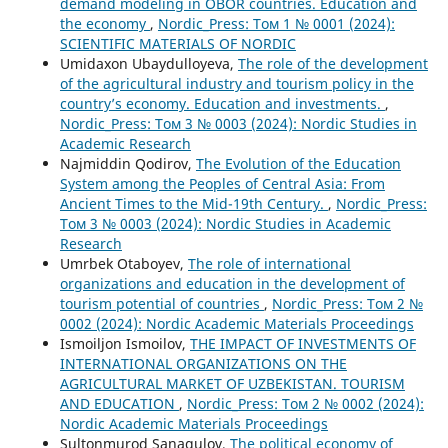
demand modeling in OBOR countries. Education and
the economy
,
Nordic_Press: Том 1 № 0001 (2024):
SCIENTIFIC MATERIALS OF NORDIC
Umidaxon Ubaydulloyeva,
The role of the development
of the agricultural industry and tourism policy in the
country’s economy. Education and investments.
,
Nordic_Press: Том 3 № 0003 (2024): Nordic Studies in
Academic Research
Najmiddin Qodirov,
The Evolution of the Education
System among the Peoples of Central Asia: From
Ancient Times to the Mid-19th Century.
,
Nordic_Press:
Том 3 № 0003 (2024): Nordic Studies in Academic
Research
Umrbek Otaboyev,
The role of international
organizations and education in the development of
tourism potential of countries
,
Nordic_Press: Том 2 №
0002 (2024): Nordic Academic Materials Proceedings
Ismoiljon Ismoilov,
THE IMPACT OF INVESTMENTS OF
INTERNATIONAL ORGANIZATIONS ON THE
AGRICULTURAL MARKET OF UZBEKISTAN. TOURISM
AND EDUCATION
,
Nordic_Press: Том 2 № 0002 (2024):
Nordic Academic Materials Proceedings
Sultonmurod Sanaqulov,
The political economy of