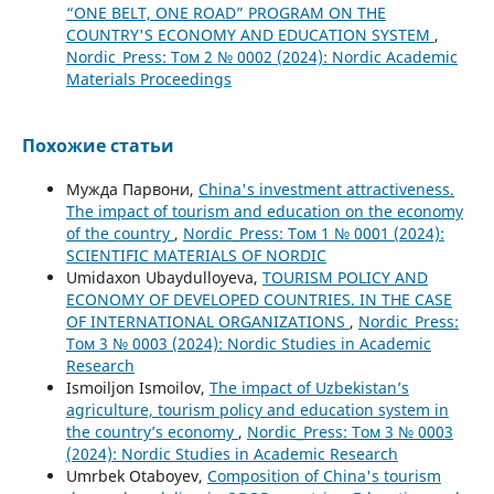
“ONE BELT, ONE ROAD” PROGRAM ON THE
COUNTRY'S ECONOMY AND EDUCATION SYSTEM
,
Nordic_Press: Том 2 № 0002 (2024): Nordic Academic
Materials Proceedings
Похожие статьи
Мужда Парвони,
China's investment attractiveness.
The impact of tourism and education on the economy
of the country
,
Nordic_Press: Том 1 № 0001 (2024):
SCIENTIFIC MATERIALS OF NORDIC
Umidaxon Ubaydulloyeva,
TOURISM POLICY AND
ECONOMY OF DEVELOPED COUNTRIES. IN THE CASE
OF INTERNATIONAL ORGANIZATIONS
,
Nordic_Press:
Том 3 № 0003 (2024): Nordic Studies in Academic
Research
Ismoiljon Ismoilov,
The impact of Uzbekistan’s
agriculture, tourism policy and education system in
the country’s economy
,
Nordic_Press: Том 3 № 0003
(2024): Nordic Studies in Academic Research
Umrbek Otaboyev,
Composition of China's tourism