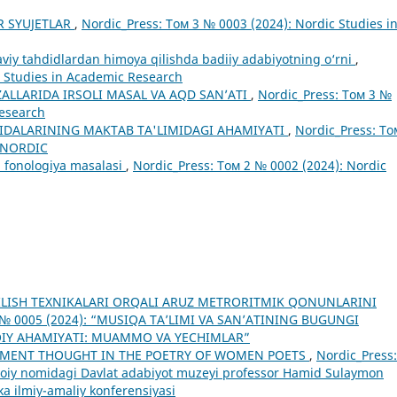
R SYUJETLAR
,
Nordic_Press: Том 3 № 0003 (2024): Nordic Studies i
viy tahdidlardan himoya qilishda badiiy adabiyotning o‘rni
,
c Studies in Academic Research
ALLARIDA IRSOLI MASAL VA AQD SAN’ATI
,
Nordic_Press: Том 3 №
Research
IDALARINING MAKTAB TA'LIMIDAGI AHAMIYATI
,
Nordic_Press: То
F NORDIC
a fonologiya masalasi
,
Nordic_Press: Том 2 № 0002 (2024): Nordic
ILISH TEXNIKALARI ORQALI ARUZ METRORITMIK QONUNLARINI
5 № 0005 (2024): “MUSIQA TA’LIMI VA SAN’ATINING BUGUNGI
OIY AHAMIYATI: MUAMMO VA YECHIMLAR”
NMENT THOUGHT IN THE POETRY OF WOMEN POETS
,
Nordic_Press:
voiy nomidagi Davlat adabiyot muzeyi professor Hamid Sulaymon
a ilmiy-amaliy konferensiyasi