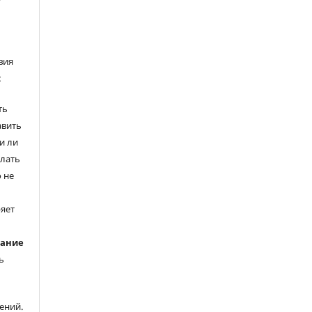
вия
:
ть
авить
и ли
елать
 не
ряет
вание
ь
ений.