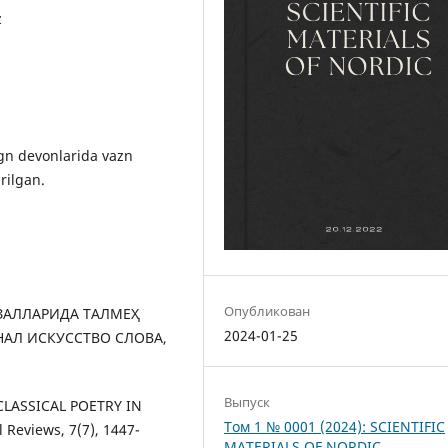
z
gn devonlarida vazn
rilgan.
Опубликован
ҒАЗАЛЛАРИДА ТАЛМЕҲ
2024-01-25
АЛ ИСКУССТВО СЛОВА,
Выпуск
 CLASSICAL POETRY IN
Том 1 № 0001 (2024): SCIENTIFIC
 Reviews, 7(7), 1447-
MATERIALS OF NORDIC