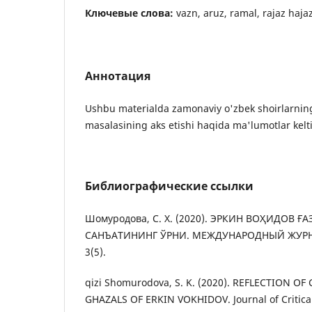
Ключевые слова:
vazn, aruz, ramal, rajaz haja
Аннотация
Ushbu materialda zamonaviy o'zbek shoirlarnin
masalasining aks etishi haqida ma'lumotlar kelti
Библиографические ссылки
Шомуродова, С. Х. (2020). ЭРКИН ВОҲИДОВ 
САНЪАТИНИНГ ЎРНИ. МЕЖДУНАРОДНЫЙ ЖУРН
3(5).
qizi Shomurodova, S. K. (2020). REFLECTION OF
GHAZALS OF ERKIN VOKHIDOV. Journal of Critical