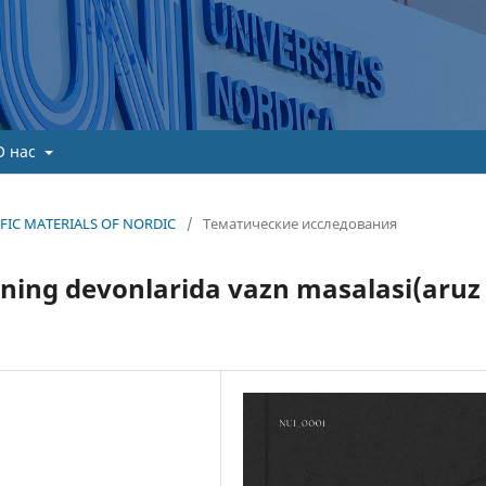
О нас
TIFIC MATERIALS OF NORDIC
/
Тематические исследования
ining devonlarida vazn masalasi(aruz