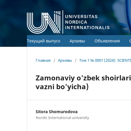
Текущий выпуск
Архивы
Объявления
Главная
/
Архивы
/
Том 1 № 0001 (2024): SCIEN
Zamonaviy o'zbek shoirlar
vazni bo'yicha)
Sitora Shomurodova
Nordic International university