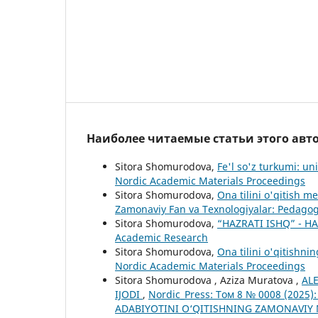
Наиболее читаемые статьи этого авто
Sitora Shomurodova,
Fe'l so'z turkumi: uni
Nordic Academic Materials Proceedings
Sitora Shomurodova,
Ona tilini o'qitish m
Zamonaviy Fan va Texnologiyalar: Pedagogi
Sitora Shomurodova,
“HAZRATI ISHQ” - H
Academic Research
Sitora Shomurodova,
Ona tilini o'qitishni
Nordic Academic Materials Proceedings
Sitora Shomurodova , Aziza Muratova ,
AL
IJODI
,
Nordic_Press: Том 8 № 0008 (2025)
ADABIYOTINI O‘QITISHNING ZAMONAVIY