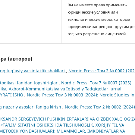
Вы не имеете права применять
юридические условия или
технологические меры, которые
юридически запрещают другим де
все, что разрешено лицензией.
ра (авторов)
ng lug'aviy va sintaktik shakllari
,
Nordic_Press: Том 2 № 0002 (202
etodikasi fanidan topshiriqlar
,
Nordic_Press: Том 7 № 0007 (2025):
ka, Axborot-Kommunikatsiya va Iqtisodiy Tadqiqotlar Jurnali
AYRATI ISHQ
,
Nordic_Press: Том 3 № 0003 (2024): Nordic Studies in
ng nazariy asoslari faniga kirish
,
Nordic_Press: Том 2 № 0002 (2024)
EKSANDR SERGEYEVICH PUSHKIN ERTAKLARI VA O‘ZBEK XALQ OG‘Z
: «TA’LIM SIFATINI OSHIRISHDA TILSHUNOSLIK, XORIJIY TIL VA
 METODIK YONDASHUVLARI: MUAMMOLAR, IMKONIYATLAR VA