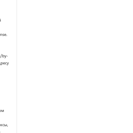
й
nse.
s/by-
дресу
ом
ксы,
е