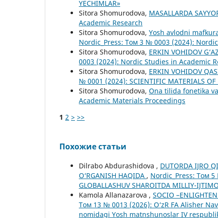
YECHIMLAR»
Sitora Shomurodova,
MASALLARDA SAYYO
Academic Research
Sitora Shomurodova,
Yosh avlodni mafkura
Nordic_Press: Том 3 № 0003 (2024): Nordi
Sitora Shomurodova,
ERKIN VOHIDOV G‘AZ
0003 (2024): Nordic Studies in Academic 
Sitora Shomurodova,
ERKIN VOHIDOV QAS
№ 0001 (2024): SCIENTIFIC MATERIALS O
Sitora Shomurodova,
Ona tilida fonetika v
Academic Materials Proceedings
1
2
>
>>
Похожие статьи
Dilrabo Abdurashidova ,
DUTORDA IJRO Q
O‘RGANISH HAQIDA
,
Nordic_Press: Том 
GLOBALLASHUV SHAROITDA MILLIY-IJTIM
Kamola Allanazarova ,
SOCIO –ENLIGHTE
Том 13 № 0013 (2026): O‘zR FA Alisher Na
nomidagi Yosh matnshunoslar IV respublik