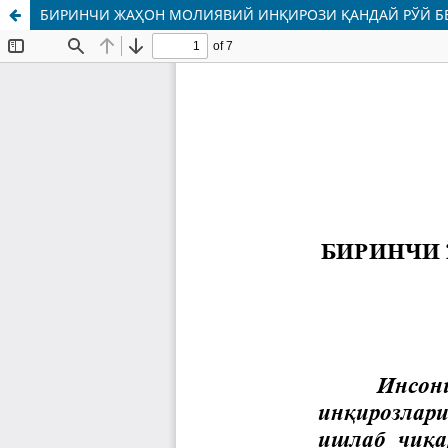
БИРИНЧИ ЖАҲОН МОЛИЯВИЙ ИНҚИРОЗИ ҚАНДАЙ РЎЙ БЕ