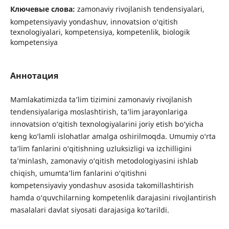
Ключевые слова:
zamonaviy rivojlanish tendensiyalari,
kompetensiyaviy yondashuv, innovatsion o‘qitish
texnologiyalari, kompetensiya, kompetenlik, biologik
kompetensiya
Аннотация
Mamlakatimizda ta’lim tizimini zamonaviy rivojlanish
tendensiyalariga moslashtirish, ta’lim jarayonlariga
innovatsion o‘qitish texnologiyalarini joriy etish bo‘yicha
keng ko‘lamli islohatlar amalga oshirilmoqda. Umumiy o‘rta
ta’lim fanlarini o‘qitishning uzluksizligi va izchilligini
ta’minlash, zamonaviy o‘qitish metodologiyasini ishlab
chiqish, umumta’lim fanlarini o‘qitishni
kompetensiyaviy yondashuv asosida takomillashtirish
hamda o‘quvchilarning kompetenlik darajasini rivojlantirish
masalalari davlat siyosati darajasiga ko‘tarildi.