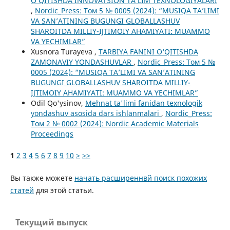
O‘QITISHDA INNOVATSION TA’LIM TEXNOLOGIYALARI
,
Nordic_Press: Том 5 № 0005 (2024): “MUSIQA TA’LIMI
VA SAN’ATINING BUGUNGI GLOBALLASHUV
SHAROITDA MILLIY-IJTIMOIY AHAMIYATI: MUAMMO
VA YECHIMLAR”
Xusnora Turayeva ,
TARBIYA FANINI O‘QITISHDA
ZAMONAVIY YONDASHUVLAR
,
Nordic_Press: Том 5 №
0005 (2024): “MUSIQA TA’LIMI VA SAN’ATINING
BUGUNGI GLOBALLASHUV SHAROITDA MILLIY-
IJTIMOIY AHAMIYATI: MUAMMO VA YECHIMLAR”
Odil Qo'ysinov,
Mehnat ta'limi fanidan texnologik
yondashuv asosida dars ishlanmalari
,
Nordic_Press:
Том 2 № 0002 (2024): Nordic Academic Materials
Proceedings
1
2
3
4
5
6
7
8
9
10
>
>>
Вы также можете
начать расширеннвй поиск похожих
статей
для этой статьи.
Текущий выпуск