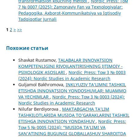
transformatsion kouching metodi
,
Nordic_Press: Том
7 № 0007 (2025): Zamonaviy Fan va Texnologiyalar:
Pedagogika, Axborot-Kommunikatsiya va Iqtisodiy
Tadqiqotlar Jurnali
1
2
>
>>
Похожие статьи
Shavkat Rustamov,
TALABALAR INNOVATSION
KOMPETENLIGINI RIVOJLANTIRISHNING IJTIMOIY -
PSIXOLOGIK ASOSLARI
,
Nordic_Press: Том 3 № 0003
(2024): Nordic Studies in Academic Research
Guljamol Bakhromova,
INKLYUZIV TA’LIMNI TASHKIL
ETISHDA INNOVATSION YONDOSHUVLAR: MUAMMO
VA YECHIMLAR
,
Nordic_Press: Том 3 № 0003 (2024):
Nordic Studies in Academic Research
Nilufar Berdiyorova ,
MAKTABGACHA TA’LIM
TASHKILOTLARIDA MUSIQA TO’GARAKLARINI TASHKIL
ETISHGA INNOVATSION YONDASHUV
,
Nordic_Press:
Том 5 № 0005 (2024): “MUSIQA TA’LIMI VA
SAN’ATINING BUGUNGI GLOBALLASHUV SHAROITDA