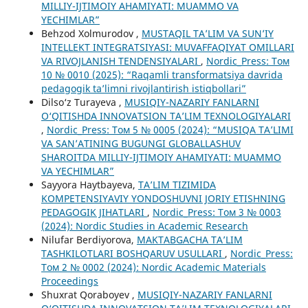
MILLIY-IJTIMOIY AHAMIYATI: MUAMMO VA
YECHIMLAR”
Behzod Xolmurodov ,
MUSTAQIL TAʼLIM VA SUNʼIY
INTELLEKT INTEGRATSIYASI: MUVAFFAQIYAT OMILLARI
VA RIVOJLANISH TENDENSIYALARI
,
Nordic_Press: Том
10 № 0010 (2025): “Raqamli transformatsiya davrida
pedagogik ta’limni rivojlantirish istiqbollari”
Dilso‘z Turayeva ,
MUSIQIY-NAZARIY FANLARNI
O‘QITISHDA INNOVATSION TA’LIM TEXNOLOGIYALARI
,
Nordic_Press: Том 5 № 0005 (2024): “MUSIQA TA’LIMI
VA SAN’ATINING BUGUNGI GLOBALLASHUV
SHAROITDA MILLIY-IJTIMOIY AHAMIYATI: MUAMMO
VA YECHIMLAR”
Sayyora Haytbayeva,
TA’LIM TIZIMIDA
KOMPETENSIYAVIY YONDOSHUVNI JORIY ETISHNING
PEDAGOGIK JIHATLARI
,
Nordic_Press: Том 3 № 0003
(2024): Nordic Studies in Academic Research
Nilufar Berdiyorova,
MAKTABGACHA TA’LIM
TASHKILOTLARI BOSHQARUV USULLARI
,
Nordic_Press:
Том 2 № 0002 (2024): Nordic Academic Materials
Proceedings
Shuxrat Qoraboyev ,
MUSIQIY-NAZARIY FANLARNI