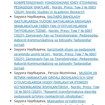
KOMPETENSIYAVIY YONDOSHUVNI JORIY ETISHNING
PEDAGOGIK JIHATLARI
,
Nordic_Press: Том 3 № 0003
(2024): Nordic Studies in Academic Research
Sayyora Haytbayeva,
XALQARO BAHOLASH
DASTURLARIDA YUQORI NATIJALARGA ERISHGAN
MAMLAKATLAR TABIIY FAN O‘QITUVCHILARINI
TAYYORLASH TIZIMI
,
Nordic_Press: Том 7 № 0007
(2025): Zamonaviy Fan va Texnologiyalar: Pedagogika,
Axborot-Kommunikatsiya va Iqtisodiy Tadqiqotlar
Jurnali
Sayyora Haytbayeva,
Xarizmatik shaxs va pedagogik
jarayonda uning ta’siri
,
Nordic_Press: Том 7 № 0007
(2025): Zamonaviy Fan va Texnologiyalar: Pedagogika,
Axborot-Kommunikatsiya va Iqtisodiy Tadqiqotlar
Jurnali
Sayyora Haytbayeva , Feruza Muminova ,
MUSIQA VA
RITMIK HARAKATLAR ORQALI BOSHLANG‘ICH SINF
O‘QUVCHILARIDA IJODIY FIKRLASH VA IJTIMOIY
KO‘NIKMALARINI RIVOJLANTIRISH
,
Nordic_Press: Том
10 № 0010 (2025): “Raqamli transformatsiya davrida
pedagogik ta’limni rivojlantirish istiqbollari”
Sayyora Haytbayeva,
Maqsadga yo‘naltirilgan