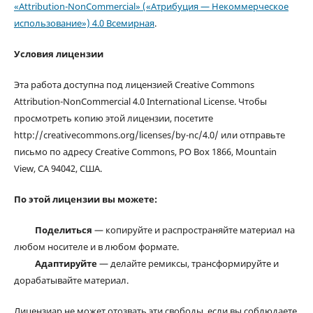
«Attribution-NonCommercial» («Атрибуция — Некоммерческое
использование») 4.0 Всемирная
.
Условия лицензии
Эта работа доступна под лицензией Creative Commons
Attribution-NonCommercial 4.0 International License. Чтобы
просмотреть копию этой лицензии, посетите
http://creativecommons.org/licenses/by-nc/4.0/ или отправьте
письмо по адресу Creative Commons, PO Box 1866, Mountain
View, CA 94042, США.
По этой лицензии вы можете:
Поделиться
— копируйте и распространяйте материал на
любом носителе и в любом формате.
Адаптируйте
— делайте ремиксы, трансформируйте и
дорабатывайте материал.
Лицензиар не может отозвать эти свободы, если вы соблюдаете