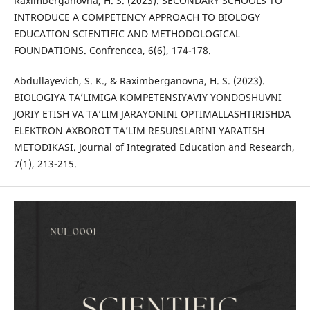
Raximberganovna, H. S. (2023). SECONDARY SCHOOLS TO
INTRODUCE A COMPETENCY APPROACH TO BIOLOGY
EDUCATION SCIENTIFIC AND METHODOLOGICAL
FOUNDATIONS. Confrencea, 6(6), 174-178.
Abdullayevich, S. K., & Raximberganovna, H. S. (2023).
BIOLOGIYA TA’LIMIGA KOMPETENSIYAVIY YONDOSHUVNI
JORIY ETISH VA TA’LIM JARAYONINI OPTIMALLASHTIRISHDA
ELEKTRON AXBOROT TA’LIM RESURSLARINI YARATISH
METODIKASI. Journal of Integrated Education and Research,
7(1), 213-215.