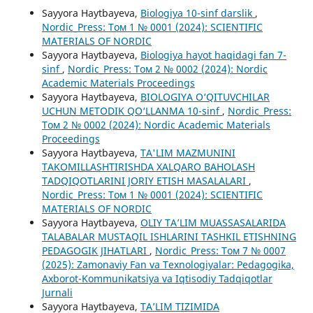
Sayyora Haytbayeva,
Biologiya 10-sinf darslik
,
Nordic_Press: Том 1 № 0001 (2024): SCIENTIFIC
MATERIALS OF NORDIC
Sayyora Haytbayeva,
Biologiya hayot haqidagi fan 7-
sinf
,
Nordic_Press: Том 2 № 0002 (2024): Nordic
Academic Materials Proceedings
Sayyora Haytbayeva,
BIOLOGIYA O‘QITUVCHILAR
UCHUN METODIK QO‘LLANMA 10-sinf
,
Nordic_Press:
Том 2 № 0002 (2024): Nordic Academic Materials
Proceedings
Sayyora Haytbayeva,
TA'LIM MAZMUNINI
TAKOMILLASHTIRISHDA XALQARO BAHOLASH
TADQIQOTLARINI JORIY ETISH MASALALARI
,
Nordic_Press: Том 1 № 0001 (2024): SCIENTIFIC
MATERIALS OF NORDIC
Sayyora Haytbayeva,
OLIY TA’LIM MUASSASALARIDA
TALABALAR MUSTAQIL ISHLARINI TASHKIL ETISHNING
PEDAGOGIK JIHATLARI
,
Nordic_Press: Том 7 № 0007
(2025): Zamonaviy Fan va Texnologiyalar: Pedagogika,
Axborot-Kommunikatsiya va Iqtisodiy Tadqiqotlar
Jurnali
Sayyora Haytbayeva,
TA’LIM TIZIMIDA