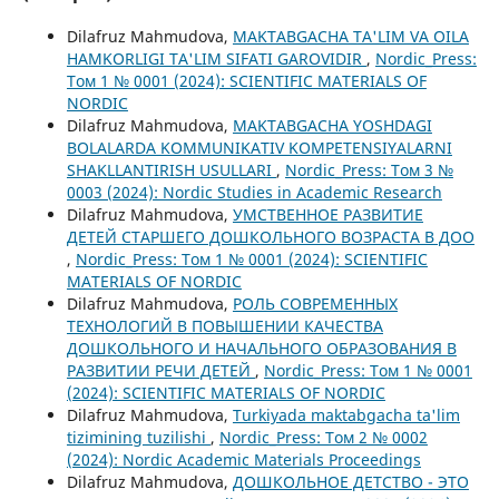
Dilafruz Mahmudova,
MAKTABGACHA TA'LIM VA OILA
HAMKORLIGI TA'LIM SIFATI GAROVIDIR
,
Nordic_Press:
Том 1 № 0001 (2024): SCIENTIFIC MATERIALS OF
NORDIC
Dilafruz Mahmudova,
MAKTABGACHA YOSHDAGI
BOLALARDA KOMMUNIKATIV KOMPETENSIYALARNI
SHAKLLANTIRISH USULLARI
,
Nordic_Press: Том 3 №
0003 (2024): Nordic Studies in Academic Research
Dilafruz Mahmudova,
УМСТВЕННОЕ РАЗВИТИЕ
ДЕТЕЙ СТАРШЕГО ДОШКОЛЬНОГО ВОЗРАСТА В ДОО
,
Nordic_Press: Том 1 № 0001 (2024): SCIENTIFIC
MATERIALS OF NORDIC
Dilafruz Mahmudova,
РОЛЬ СОВРЕМЕННЫХ
ТЕХНОЛОГИЙ В ПОВЫШЕНИИ КАЧЕСТВА
ДОШКОЛЬНОГО И НАЧАЛЬНОГО ОБРАЗОВАНИЯ В
РАЗВИТИИ РЕЧИ ДЕТЕЙ
,
Nordic_Press: Том 1 № 0001
(2024): SCIENTIFIC MATERIALS OF NORDIC
Dilafruz Mahmudova,
Turkiyada maktabgacha ta'lim
tizimining tuzilishi
,
Nordic_Press: Том 2 № 0002
(2024): Nordic Academic Materials Proceedings
Dilafruz Mahmudova,
ДОШКОЛЬНОЕ ДЕТСТВО - ЭТО