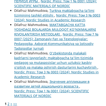
ПЕРИОД ИГРЫ
,
Nordic_Press: Том 1 № 0001 (2024):
SCIENTIFIC MATERIALS OF NORDIC
Dilafruz Mahmudova,
Turkiya maktabgacha ta’limi
tizimining tashkil etilishi
,
Nordic_Press: Том 3 № 0003
(2024): Nordic Studies in Academic Research
Dilafruz Mahmudova,
MAKTABGACHA KATTA
YOSHDAGI BOLALARDA MULOQOT KO’NIKMALARNI
RIVOJLANTIRISH METODLARI
,
Nordic_Press: Том 7 №
0007 (2025): Zamonaviy Fan va Texnologiyalar:
Pedagogika, Axborot-Kommunikatsiya va Iqtisodiy
Tadqiqotlar Jurnali
Dilafruz Mahmudova,
O’zbekistonda malakali
kadrlarni tayyorlash: maktabgacha ta'lim tizimida
pedagog va mutaxassislar uchun uzluksiz kasbiy
o‘qitish va malaka oshirish dasturlarini kuchaytirish
,
Nordic_Press: Том 3 № 0003 (2024): Nordic Studies in
Academic Research
Dilafruz Mahmudova,
Значение аппликации в
развитии детей дошкольного возраста
,
Nordic_Press: Том 1 № 0001 (2024): SCIENTIFIC
MATERIALS OF NORDIC
1
2
>
>>