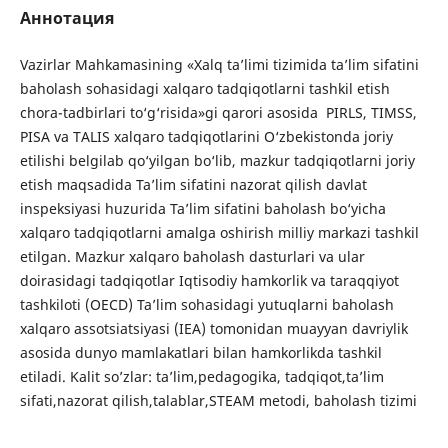
Аннотация
Vazirlar Mahkamasining «Xalq ta’limi tizimida ta’lim sifatini
baholash sohasidagi xalqaro tadqiqotlarni tashkil etish
chora-tadbirlari to‘g‘risida»gi qarori asosida PIRLS, TIMSS,
PISA va TALIS xalqaro tadqiqotlarini O‘zbekistonda joriy
etilishi belgilab qo‘yilgan bo‘lib, mazkur tadqiqotlarni joriy
etish maqsadida Ta’lim sifatini nazorat qilish davlat
inspeksiyasi huzurida Ta’lim sifatini baholash bo‘yicha
xalqaro tadqiqotlarni amalga oshirish milliy markazi tashkil
etilgan. Mazkur xalqaro baholash dasturlari va ular
doirasidagi tadqiqotlar Iqtisodiy hamkorlik va taraqqiyot
tashkiloti (OECD) Ta’lim sohasidagi yutuqlarni baholash
xalqaro assotsiatsiyasi (IEA) tomonidan muayyan davriylik
asosida dunyo mamlakatlari bilan hamkorlikda tashkil
etiladi. Kalit so’zlar: ta’lim,pedagogika, tadqiqot,ta’lim
sifati,nazorat qilish,talablar,STEAM metodi, baholash tizimi