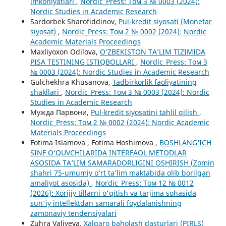
imkoniyatlari
,
Nordic_Press: Том 3 № 0003 (2024):
Nordic Studies in Academic Research
Sardorbek Sharofiddinov,
Pul-kredit siyosati (Monetar
siyosat)
,
Nordic_Press: Том 2 № 0002 (2024): Nordic
Academic Materials Proceedings
Maxliyoxon Odilova,
O’ZBEKISTON TA’LIM TIZIMIDA
PISA TESTINING ISTIQBOLLARI
,
Nordic_Press: Том 3
№ 0003 (2024): Nordic Studies in Academic Research
Gulchekhra Khusanova,
Tadbirkorlik faoliyatining
shakllari
,
Nordic_Press: Том 3 № 0003 (2024): Nordic
Studies in Academic Research
Мужда Парвони,
Pul-kredit siyosatini tahlil qilish
,
Nordic_Press: Том 2 № 0002 (2024): Nordic Academic
Materials Proceedings
Fotima Islamova , Fotima Hoshimova ,
BOSHLANG‘ICH
SINF O‘QUVCHILARIDA INTERFAOL METODLAR
ASOSIDA TA’LIM SAMARADORLIGINI OSHIRISH (Zomin
shahri 75-umumiy o‘rt ta’lim maktabida olib borilgan
amaliyot asosida)
,
Nordic_Press: Том 12 № 0012
(2026): Xorijiy tillarni o'qitish va tarjima sohasida
sun'iy intellektdan samarali foydalanishning
zamonaviy tendensiyalari
Zuhra Valiyeva,
Xalqaro baholash dasturlari (PIRLS)