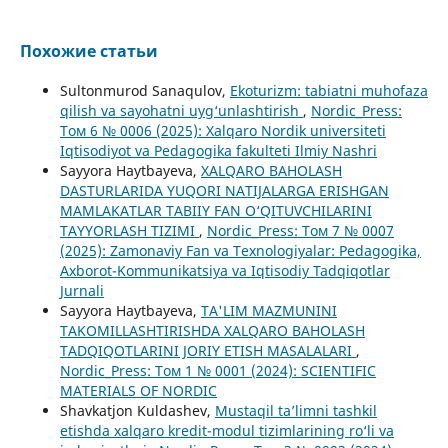
Похожие статьи
Sultonmurod Sanaqulov,
Ekoturizm: tabiatni muhofaza
qilish va sayohatni uyg‘unlashtirish
,
Nordic_Press:
Том 6 № 0006 (2025): Xalqaro Nordik universiteti
Iqtisodiyot va Pedagogika fakulteti Ilmiy Nashri
Sayyora Haytbayeva,
XALQARO BAHOLASH
DASTURLARIDA YUQORI NATIJALARGA ERISHGAN
MAMLAKATLAR TABIIY FAN O‘QITUVCHILARINI
TAYYORLASH TIZIMI
,
Nordic_Press: Том 7 № 0007
(2025): Zamonaviy Fan va Texnologiyalar: Pedagogika,
Axborot-Kommunikatsiya va Iqtisodiy Tadqiqotlar
Jurnali
Sayyora Haytbayeva,
TA'LIM MAZMUNINI
TAKOMILLASHTIRISHDA XALQARO BAHOLASH
TADQIQOTLARINI JORIY ETISH MASALALARI
,
Nordic_Press: Том 1 № 0001 (2024): SCIENTIFIC
MATERIALS OF NORDIC
Shavkatjon Kuldashev,
Mustaqil taʼlimni tashkil
etishda xalqaro kredit-modul tizimlarining ro‘li va