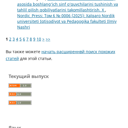
asosida boshlang‘ich sinf o‘quvchilarini tushinish va
tahlil qilish qobiliyatlarini takomillashtirish. X
,
Nordic_Press: Том 6 № 0006 (2025): Xalqaro Nordik
universiteti Iqtisodiyot va Pedagogika fakulteti Ilmiy
Nashri
1
2
3
4
5
6
7
8
9
10
>
>>
Вы также можете
начать расширеннвй поиск похожих
статей
для этой статьи.
Текущий выпуск
Язык