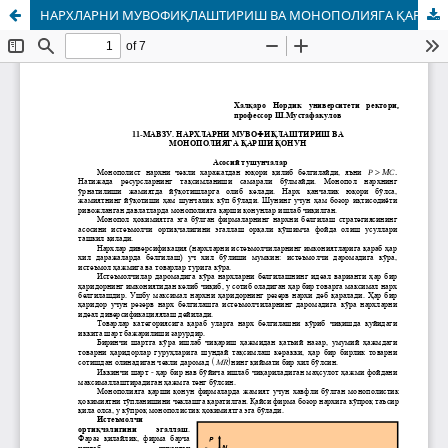
НАРХЛАРНИ МУВOФИҚЛАШТИРИШ ВА МOНOПOЛИЯГА ҚАРШИ ҚOНУН