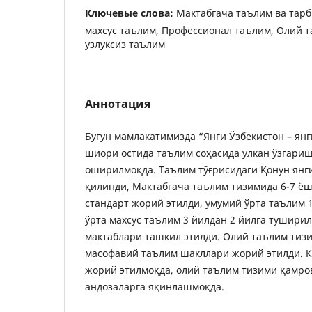
Ключевые слова:
Мактабгача таълим ва тарб
махсус таълим, Профессионал таълим, Олий та
узлуксиз таълим
Аннотация
Бугун мамлакатимизда “Янги Ўзбекистон – янг
шиори остида таълим соҳасида улкан ўзгари
оширилмоқда. Таълим тўғрисидаги Қонун янг
қилинди, Мактабгача таълим тизимида 6-7 ёш
стандарт жорий этилди, умумий ўрта таълим 1
ўрта махсус таълим 3 йилдан 2 йилга туширил
мактаблари ташкил этилди. Олий таълим тизи
масофавий таълим шакллари жорий этилди. К
жорий этилмоқда, олий таълим тизими қамро
андозаларга яқинлашмоқда.