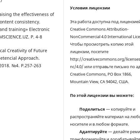
57
Условия лицензии
ising the effectiveness of
ontent consistency.
Эта работа доступна под лицензие
nd training» Electronic
Creative Commons Attribution-
ZMSCIENCE.UZ. P. 4-8
NonCommercial 4.0 International Lice
Чтобы просмотреть копию этой
al Creativity of Future
лицензии, посетите
etencial Approach.
http://creativecommons.org/license
 2018. №4. Р.257-263
nc/4.0/ или отправьте письмо по а
Creative Commons, PO Box 1866,
Mountain View, CA 94042, США.
По этой лицензии вы можете:
Поделиться
— копируйте и
распространяйте материал на люб
носителе и в любом формате.
Адаптируйте
— делайте реми
трансформируйте и дорабатывайт