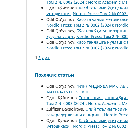
Том 2 № 0002 (2024): Nordic Academic Mat
Одил Қўйсинов,
Касб таълими ўқитувчи
методикаси
,
Nordic_Press: Том 2 № 0002 
Odil Qo'ysinov,
Касб таълими методикас
Nordic_Press: Том 2 № 0002 (2024): Nordi
Odil Qo'ysinov,
Бўлажак ўқитувчиларнин
хусусиятлари
,
Nordic_Press: Том 2 № 000
Odil Qo'ysinov,
Касб танлашга йўллаш ф
Nordic_Press: Том 2 № 0002 (2024): Nordi
1
2
>
>>
Похожие статьи
Odil Qo'ysinov,
ФИНЛАНДИЯДА МАКТАБ
MATERIALS OF NORDIC
Одил Қўйсинов,
Технология фанини ўқи
Том 2 № 0002 (2024): Nordic Academic Mat
Zulfizar Baxadirova,
Олий таълим тизими
самарадорлигини ошириш
,
Nordic_Pres
Одил Қўйсинов,
Касб таълими ўқитувчи
методикаси
,
Nordic_Press: Том 2 № 0002 