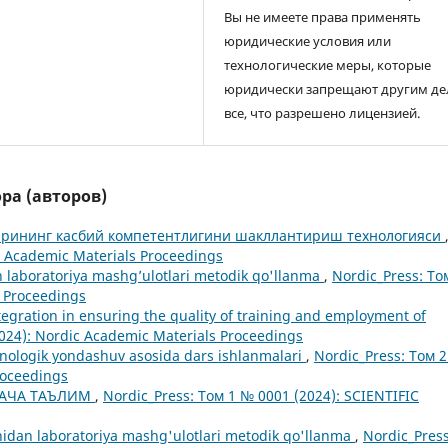
Вы не имеете права применять
юридические условия или
технологические меры, которые
юридически запрещают другим де
все, что разрешено лицензией.
ра (авторов)
арининг касбий компетентлигини шакллантириш технологияси
c Academic Materials Proceedings
 laboratoriya mashg’ulotlari metodik qo'llanma
,
Nordic_Press: То
s Proceedings
ntegration in ensuring the quality of training and employment of
024): Nordic Academic Materials Proceedings
xnologik yondashuv asosida dars ishlanmalari
,
Nordic_Press: Том 
roceedings
ГАЧА ТАЪЛИМ
,
Nordic_Press: Том 1 № 0001 (2024): SCIENTIFIC
anidan laboratoriya mashg'ulotlari metodik qo'llanma
,
Nordic_Press