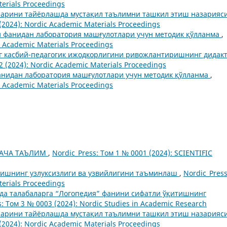
erials Proceedings
ларини тайёрлашда мустақил таълимни ташкил этиш назарияси
(2024): Nordic Academic Materials Proceedings
и фанидан лаборатория машғулотлари учун методик қўлланма
,
c Academic Materials Proceedings
г касбий-педагогик ижодкорлигини ривожлантиришнинг дидак
2 (2024): Nordic Academic Materials Proceedings
анидан лаборатория машғулотлари учун методик қўлланма
,
c Academic Materials Proceedings
ГАЧА ТАЪЛИМ
,
Nordic_Press: Том 1 № 0001 (2024): SCIENTIFIC
тишнинг узлуксизлиги ва узвийлигини таъминлаш
,
Nordic_Press
erials Proceedings
да талабаларга “Логопедия” фанини сифатли ўқитишнинг
s: Том 3 № 0003 (2024): Nordic Studies in Academic Research
ларини тайёрлашда мустақил таълимни ташкил этиш назарияси
(2024): Nordic Academic Materials Proceedings