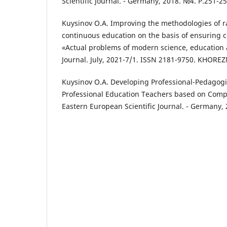
Scientific Journal. - Germany, 2018. №4. Р.251-2
Kuysinov O.A. Improving the methodologies of ra
continuous education on the basis of ensuring c
«Actual problems of modern science, education a
Journal. July, 2021-7/1. ISSN 2181-9750. KHORE
Kuysinov O.A. Developing Professional-Pedagogic
Professional Education Teachers based on Comp
Eastern European Scientific Journal. - Germany,