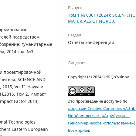
Выпуск
Том 1 № 0001 (2024): SCIENTIFIC
MATERIALS OF NORDIC
Формирование
Раздел
телей посредством
Отчеты конференций
обозрение: гуманитарные
я, 2014 год. №3.
Лицензия
оли проектировочной
Copyright (c) 2024 Odil Qo'ysinov
учителя. SCIENCE AND
 2015, Vol.II. Наука и
,2015, Том 2. Импакт
mpact Factor 2013,
Это произведение доступно по
лицензии Creative Commons «Attrib
NonCommercial» («Атрибуция —
onal Technologies
Некоммерческое использование») 
chers Eastern European
Всемирная
.