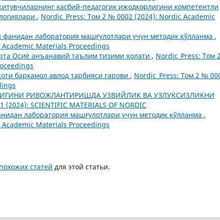
қитувчиларнинг касбий-педагогик ижодкорлигини компетентли
ологиялари
,
Nordic_Press: Том 2 № 0002 (2024): Nordic Academic
и фанидан лаборатория машғулотлари учун методик қўлланма
,
c Academic Materials Proceedings
Ўрта Осиё анъанавий таълим тизими ҳолати
,
Nordic_Press: Том 
roceedings
оти баркамол авлод тарбияси гарови
,
Nordic_Press: Том 2 № 00
dings
ЛИГИHИ PИBOЖЛAHTИPИШДA У3BИЙЛИK BA УЗЛУKCИ3ЛИKHИ
01 (2024): SCIENTIFIC MATERIALS OF NORDIC
анидан лаборатория машғулотлари учун методик қўлланма
,
c Academic Materials Proceedings
похожих статей
для этой статьи.