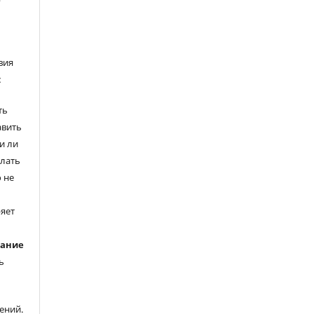
вия
:
ть
авить
и ли
елать
 не
ряет
вание
ь
ений.