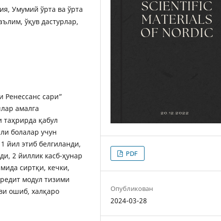
ия, Умумий ўрта ва ўрта
ълим, ўқув дастурлар,
и Ренессанс сари”
шлар амалга
и таҳрирда қабул
ли болалар учун
1 йил этиб белгиланди,
PDF
ди, 2 йиллик касб-ҳунар
мида сиртқи, кечки,
редит модул тизими
Опубликован
ви ошиб, халқаро
2024-03-28