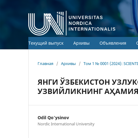
Текущий выпуск
Архивы
Объявления
Главная
/
Архивы
/
Том 1 № 0001 (2024): SCIEN
ЯНГИ ЎЗБЕКИСТОН УЗЛУ
УЗВИЙЛИКНИНГ АҲАМИ
Odil Qo'ysinov
Nordic International University