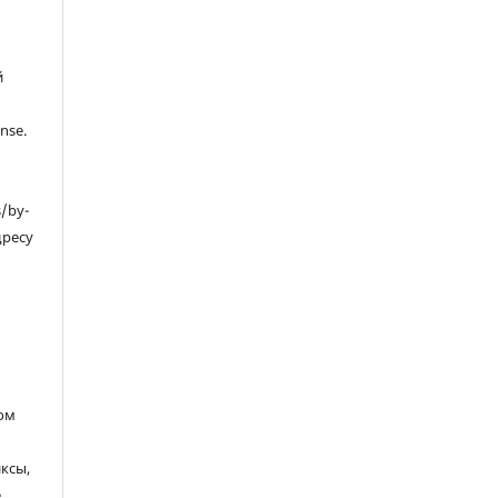
й
nse.
s/by-
дресу
ом
ксы,
е