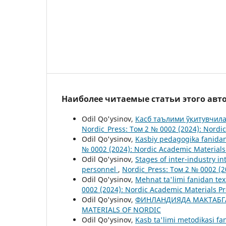
Наиболее читаемые статьи этого авто
Odil Qo'ysinov,
Касб таълими ўқитувчил
Nordic_Press: Том 2 № 0002 (2024): Nordi
Odil Qo'ysinov,
Kasbiy pedagogika fanidan
№ 0002 (2024): Nordic Academic Material
Odil Qo'ysinov,
Stages of inter-industry i
personnel
,
Nordic_Press: Том 2 № 0002 (2
Odil Qo'ysinov,
Mehnat ta'limi fanidan te
0002 (2024): Nordic Academic Materials P
Odil Qo'ysinov,
ФИНЛАНДИЯДА МАКТАБ
MATERIALS OF NORDIC
Odil Qo'ysinov,
Kasb ta'limi metodikasi f