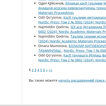
Одил Қўйсинов,
Бўлажак касб таълими ў
ёндашув асосида ривожлантириш техн
Materials Proceedings
Odil Qo'ysinov,
Касб таълими методикас
Nordic_Press: Том 2 № 0002 (2024): Nordi
Najmiddin Qodirov,
XIX аср ўрталарида 
0002 (2024): Nordic Academic Materials P
Najmiddin Qodirov,
Таълим тизими ислоҳ
(2024): Nordic Academic Materials Procee
Dinara Muminova,
БOЛAЛAP KИTOБXOH
TAЪMИHЛAШ
,
Nordic_Press: Том 1 № 00
Odil Qo'ysinov,
Касб танлашга йўллаш ф
Nordic_Press: Том 2 № 0002 (2024): Nordi
1
2
3
4
5
6
>
>>
Вы также можете
начать расширеннвй поиск 