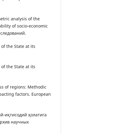
etric analysis of the
bility of socio-economic
сследований.
of the State at its
of the State at its
ss of regions: Methodic
mpacting factors. European
оий-иқтисодий ҳолатига
Архив научных