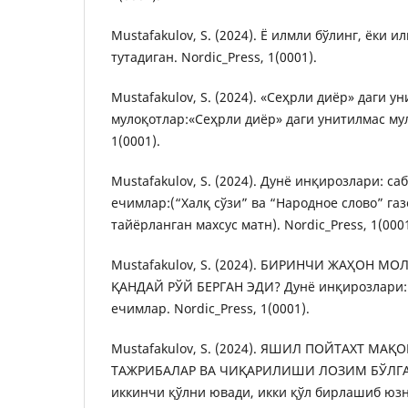
Mustafakulov, S. (2024). Ё илмли бўлинг, ёки 
тутадиган. Nordic_Press, 1(0001).
Mustafakulov, S. (2024). «Сеҳрли диёр» даги у
мулоқотлар:«Сеҳрли диёр» даги унитилмас мул
1(0001).
Mustafakulov, S. (2024). Дунё инқирозлари: са
ечимлар:(“Халқ сўзи” ва “Народное слово” га
тайёрланган махсус матн). Nordic_Press, 1(0001
Mustafakulov, S. (2024). БИРИНЧИ ЖАҲОН 
ҚАНДАЙ РЎЙ БЕРГАН ЭДИ? Дунё инқирозлари: 
ечимлар. Nordic_Press, 1(0001).
Mustafakulov, S. (2024). ЯШИЛ ПОЙТАХТ МА
ТАЖРИБАЛАР ВА ЧИҚАРИЛИШИ ЛОЗИМ БЎЛГАН
иккинчи қўлни ювади, икки қўл бирлашиб юзни