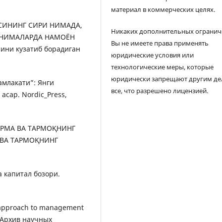
материал в коммерческих целях.
ЗАСИНИНГ СИРИ НИМАДА,
Никаких дополнительных огранич
 НИМАЛАРДА НАМОЁН
Вы не имеете права применять
ини кузатиб борадиган
юридические условия или
технологические меры, которые
юридически запрещают другим де
мамлакати”: Янги
все, что разрешено лицензией.
асар. Nordic_Press,
ФИРМА ВА ТАРМОҚНИНГ
ВА ТАРМОҚНИНГ
а капитал бозори.
m approach to management
. Архив научных