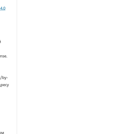
4.0
й
nse.
s/by-
дресу
ом