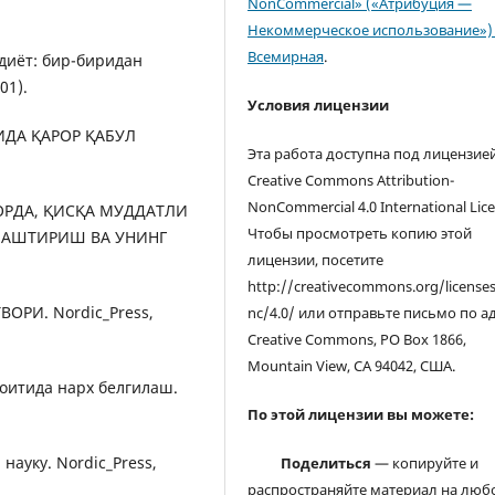
NonCommercial» («Атрибуция —
Некоммерческое использование») 
Всемирная
.
одиёт: бир-биридан
01).
Условия лицензии
ТИДА ҚАРОР ҚАБУЛ
Эта работа доступна под лицензие
Creative Commons Attribution-
NonCommercial 4.0 International Lice
ОЗОРДА, ҚИСҚА МУДДАТЛИ
Чтобы просмотреть копию этой
АШТИРИШ ВА УНИНГ
лицензии, посетите
http://creativecommons.org/license
ВОРИ. Nordic_Press,
nc/4.0/ или отправьте письмо по а
Creative Commons, PO Box 1866,
Mountain View, CA 94042, США.
роитида нарх белгилаш.
По этой лицензии вы можете:
 науку. Nordic_Press,
Поделиться
— копируйте и
распространяйте материал на люб