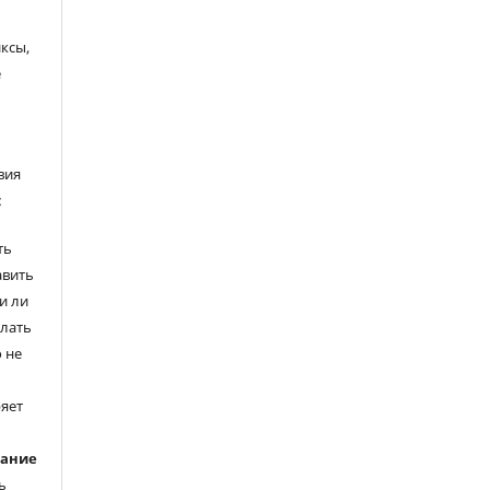
ксы,
е
вия
:
ть
авить
и ли
елать
 не
ряет
вание
ь