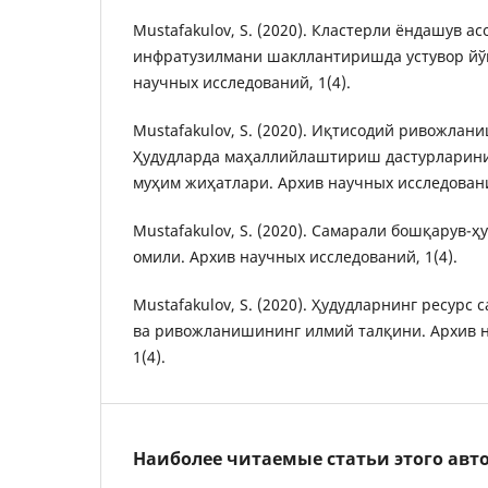
Mustafakulov, S. (2020). Кластерли ёндашув а
инфратузилмани шакллантиришда устувор йў
научных исследований, 1(4).
Mustafakulov, S. (2020). Иқтисодий ривожла
Ҳудудларда маҳаллийлаштириш дастурларини
муҳим жиҳатлари. Архив научных исследований
Mustafakulov, S. (2020). Самарали бошқарув
омили. Архив научных исследований, 1(4).
Mustafakulov, S. (2020). Ҳудудларнинг ресурс
ва ривожланишининг илмий талқини. Архив н
1(4).
Наиболее читаемые статьи этого авто