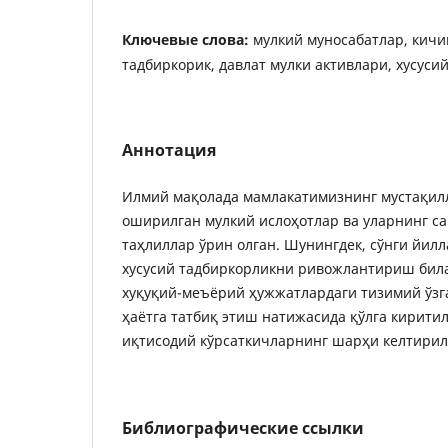
Ключевые слова:
мулкий муносабатлар, кичик
тадбиркорик, давлат мулки активлари, хусус
Аннотация
Илмий мақолада мамлакатимизнинг мустақил
оширилган мулкий ислоҳотлар ва уларнинг с
таҳлиллар ўрин олган. Шунингдек, сўнги йилл
хусусий тадбиркорликни ривожлантириш била
хуқуқий-меъёрий ҳужжатлардаги тизимий ўзг
ҳаётга татбиқ этиш натижасида қўлга кирити
иқтисодий кўрсаткичларнинг шарҳи келтирил
Библиографические ссылки