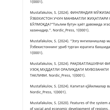
1(0001).
Mustafakulov, S. (2024). ФИНЛЯНДИЯ МЎЖИ
ЎЗБЕКИСТОН УЧУН МАНФААТЛИ ЖИҲАТЛАРИ
БЎЛМОҚДА?“Таълим бутун ҳаёт давомида эгас
хазинадир.”. Nordic_Press, 1(0001).
Mustafakulov, S. (2024). “Эзгу янгиланишлар 
Ўзбекистоннинг уриб турган юрагига бахшида 
1(0001).
Mustafakulov, S. (2024). РАҚОБАТЛАШУВЧИ 
УЗОҚ МУДДАТЛИ ОРАЛИҚДАГИ МУВОЗАНАТИ 
ТАКЛИФИ. Nordic_Press, 1(0001).
Mustafakulov, S. (2024). Капитал қўйилмалар в
Nordic_Press, 1(0001).
Mustafakulov, S. (2020). Features of the syste
of social and economic development of regions