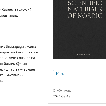
 бизнес ва хусусий
ийлаштириш
лик йилларида амалга
амарасига бағишланган
арда кичик бизнес ва
н боғлиқ бўлган
аришлар ва уларнинг
PDF
лган ижтимоий-
ган.
Опубликован
2024-03-18