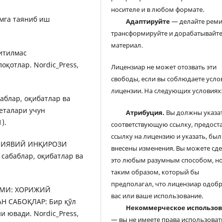
носителе и в любом формате.
илмга таяниб иш
Адаптируйте
— делайте реми
трансформируйте и дорабатывайт
материал.
нитилмас
оқотлар. Nordic_Press,
Лицензиар не может отозвать эти
свободы, если вы соблюдаете усло
лицензии. На следующих условиях
баблар, оқибатлар ва
зеталари учун
Атрибуция.
Вы должны указа
).
соответствующую ссылку, предост
ссылку на лицензию и указать, был
МОЛИЯВИЙ ИНҚИРОЗИ
внесены изменения. Вы можете сд
сабаблар, оқибатлар ва
это любым разумным способом, но
таким образом, который бы
предполагал, что лицензиар одоб
ҚОМИ: ХОРИЖИЙ
вас или ваше использование.
 САБОҚЛАР: Бир қўл
Некоммерческое использо
 ювади. Nordic_Press,
— вы не имеете права использоват