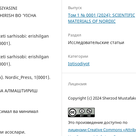
Выпуск
SIYASINI
Том 1 № 0001 (2024): SCIENTIFIC
IRISH BO ‘YICHA
MATERIALS OF NORDIC
Раздел
eti sarhisobi: erishilgan
Исследовательские статьи
0001).
Категории
eti sarhisobi: erishilgan
Iqtisodiyot
0001).
k). Nordic_Press, 1(0001).
Лицензия
СИ ВА АЛМАШТИРИШ
Copyright (c) 2024 Sherzod Mustafak
аксимал ва минимал
Это произведение доступно по
лицензии Creative Commons «Attrib
ли асослари.