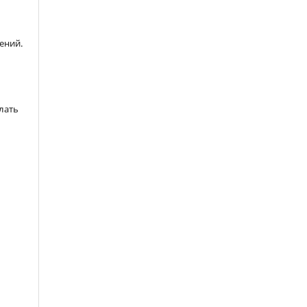
ений.
лать