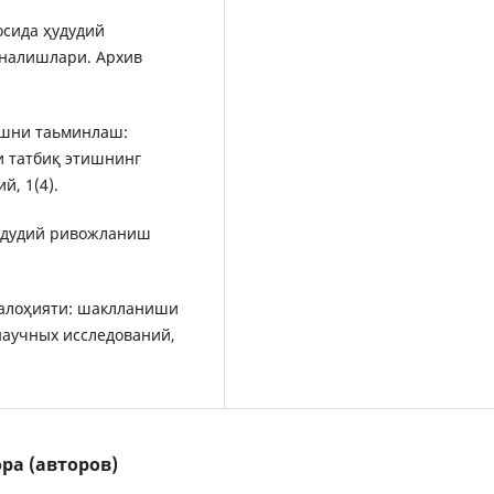
сосида ҳудудий
налишлари. Архив
нишни таьминлаш:
 татбиқ этишнинг
, 1(4).
-ҳудудий ривожланиш
 салоҳияти: шаклланиши
аучных исследований,
ра (авторов)