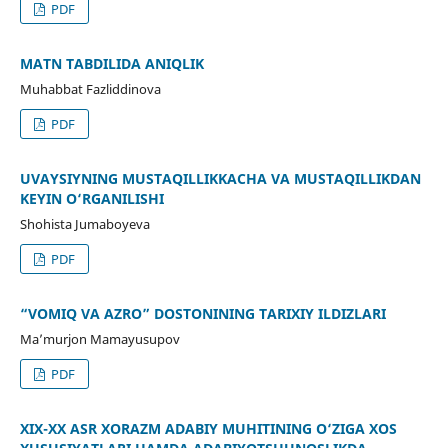
PDF
MATN TABDILIDA ANIQLIK
Muhabbat Fazliddinova
PDF
UVAYSIYNING MUSTAQILLIKKACHA VA MUSTAQILLIKDAN
KEYIN O‘RGANILISHI
Shohista Jumaboyeva
PDF
“VOMIQ VA AZRO” DOSTONINING TARIXIY ILDIZLARI
Ma’murjon Mamayusupov
PDF
XIX-XX ASR XORAZM ADABIY MUHITINING O‘ZIGA XOS