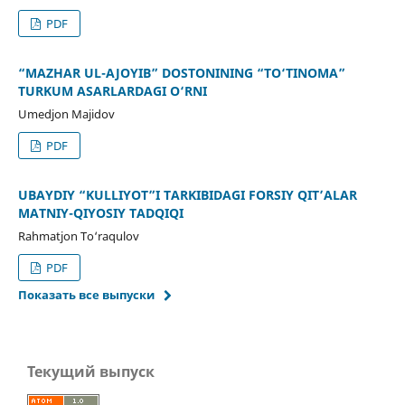
PDF
“MAZHAR UL-AJOYIB” DOSTONINING “TO‘TINOMA”
TURKUM ASARLARDAGI O‘RNI
Umedjon Majidov
PDF
UBAYDIY “KULLIYOT”I TARKIBIDAGI FORSIY QIT’ALAR
MATNIY-QIYOSIY TADQIQI
Rahmatjon To‘raqulov
PDF
Показать все выпуски
Текущий выпуск