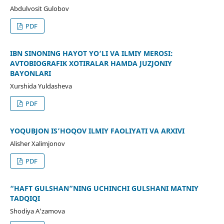
Abdulvosit Gulobov
PDF
IBN SINONING HAYOT YO‘LI VA ILMIY MEROSI:
AVTOBIOGRAFIK XOTIRALAR HAMDA JUZJONIY
BAYONLARI
Xurshida Yuldasheva
PDF
YOQUBJON IS’HOQOV ILMIY FAOLIYATI VA ARXIVI
Alisher Xalimjonov
PDF
“HAFT GULSHAN”NING UCHINCHI GULSHANI MATNIY
TADQIQI
Shodiya A’zamova