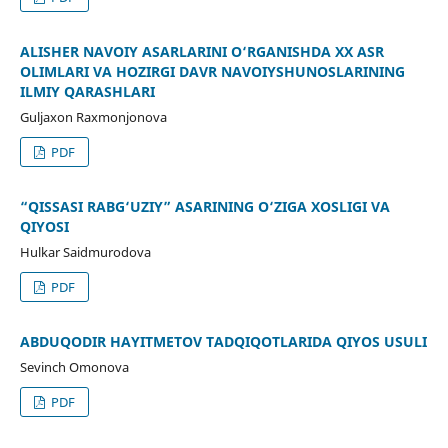
ALISHER NAVOIY ASARLARINI O‘RGANISHDA XX ASR
OLIMLARI VA HOZIRGI DAVR NAVOIYSHUNOSLARINING
ILMIY QARASHLARI
Guljaxon Raxmonjonova
PDF
“QISSASI RABG‘UZIY” ASARINING O‘ZIGA XOSLIGI VA
QIYOSI
Hulkar Saidmurodova
PDF
ABDUQODIR HAYITMETOV TADQIQOTLARIDA QIYOS USULI
Sevinch Omonova
PDF