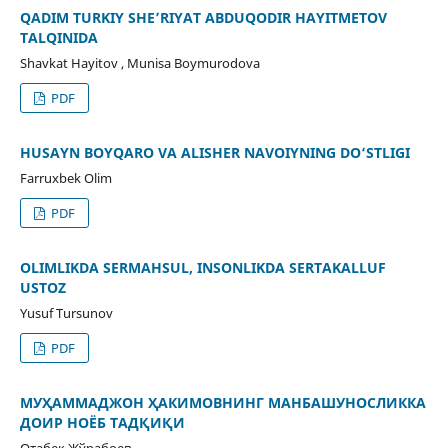
QADIM TURKIY SHE’RIYAT ABDUQODIR HAYITMETOV
TALQINIDA
Shavkat Hayitov , Munisa Boymurodova
PDF
HUSAYN BOYQARO VA ALISHER NAVOIYNING DO‘STLIGI
Farruxbek Olim
PDF
OLIMLIKDA SERMAHSUL, INSONLIKDA SERTAKALLUF
USTOZ
Yusuf Tursunov
PDF
МУҲАММАДЖОН ҲАКИМОВНИНГ МАНБАШУНОСЛИККА
ДОИР НОЁБ ТАДҚИҚИ
Отабек Жўрабоев