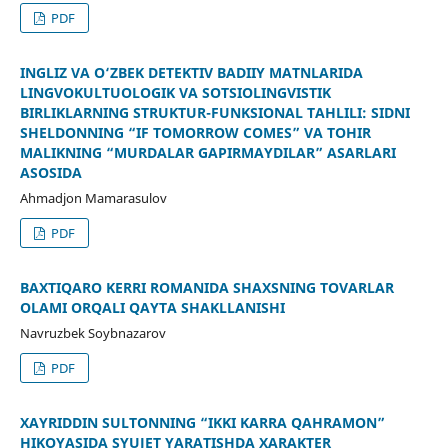
PDF
INGLIZ VA O‘ZBEK DETEKTIV BADIIY MATNLARIDA
LINGVOKULTUOLOGIK VA SOTSIOLINGVISTIK
BIRLIKLARNING STRUKTUR-FUNKSIONAL TAHLILI: SIDNI
SHELDONNING “IF TOMORROW COMES” VA TOHIR
MALIKNING “MURDALAR GAPIRMAYDILAR” ASARLARI
ASOSIDA
Ahmadjon Mamarasulov
PDF
BAXTIQARO KERRI ROMANIDA SHAXSNING TOVARLAR
OLAMI ORQALI QAYTA SHAKLLANISHI
Navruzbek Soybnazarov
PDF
XAYRIDDIN SULTONNING “IKKI KARRA QAHRAMON”
HIKOYASIDA SYUJET YARATISHDA XARAKTER