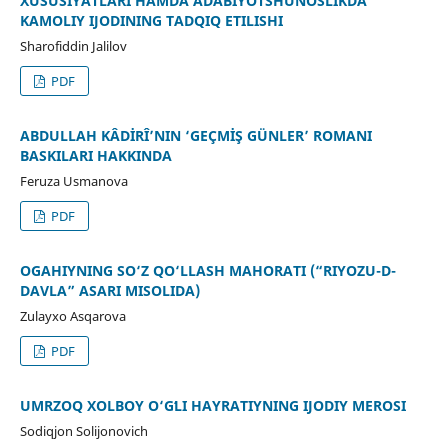
XUSUSIYATLARI HAMDA ADABIYOTSHUNOSLIKDA
KAMOLIY IJODINING TADQIQ ETILISHI
Sharofiddin Jalilov
PDF
ABDULLAH KÂDİRÎ’NIN ‘GEÇMİŞ GÜNLER’ ROMANI
BASKILARI HAKKINDA
Feruza Usmanova
PDF
OGAHIYNING SO‘Z QO‘LLASH MAHORATI (“RIYOZU-D-
DAVLA” ASARI MISOLIDA)
Zulayxo Asqarova
PDF
UMRZOQ XOLBOY O‘GʻLI HAYRATIYNING IJODIY MEROSI
Sodiqjon Solijonovich