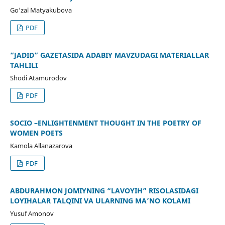
Go‘zal Matyakubova
PDF
“JADID” GAZETASIDA ADABIY MAVZUDAGI MATERIALLAR
TAHLILI
Shodi Atamurodov
PDF
SOCIO –ENLIGHTENMENT THOUGHT IN THE POETRY OF
WOMEN POETS
Kamola Allanazarova
PDF
ABDURAHMON JOMIYNING “LAVOYIH” RISOLASIDAGI
LOYIHALAR TALQINI VA ULARNING MAʼNO KOʻLAMI
Yusuf Amonov