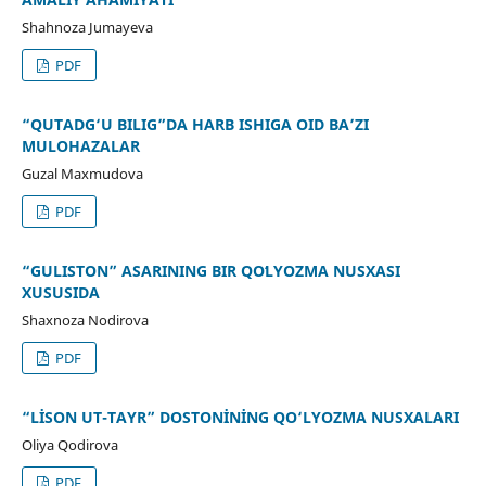
Shahnoza Jumayeva
PDF
“QUTADG‘U BILIG”DA HARB ISHIGA OID BA’ZI
MULOHAZALAR
Guzal Maxmudova
PDF
“GULISTON” ASARINING BIR QOʻLYOZMA NUSXASI
XUSUSIDA
Shaxnoza Nodirova
PDF
“LİSON UT-TAYR” DOSTONİNİNG QO‘LYOZMA NUSXALARI
Oliya Qodirova
PDF