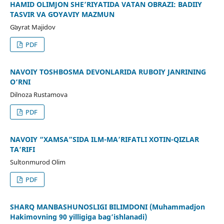
HAMID OLIMJON SHE’RIYATIDA VATAN OBRAZI: BADIIY
TASVIR VA GʻOYAVIY MAZMUN
Gʻayrat Majidov
PDF
NAVOIY TOSHBOSMA DEVONLARIDA RUBOIY JANRINING
O‘RNI
Dilnoza Rustamova
PDF
NAVOIY “XAMSA”SIDA ILM-MA’RIFATLI XOTIN-QIZLAR
TA’RIFI
Sultonmurod Olim
PDF
SHARQ MANBASHUNOSLIGI BILIMDONI (Muhammadjon
Hakimovning 90 yilligiga bag’ishlanadi)