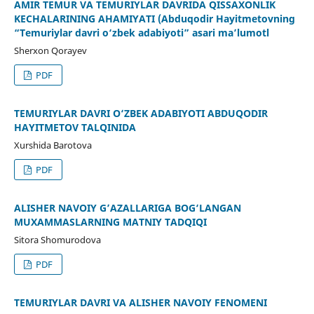
AMIR TEMUR VA TEMURIYLAR DAVRIDA QISSAXONLIK
KECHALARINING AHAMIYATI (Abduqodir Hayitmetovning
“Temuriylar davri o‘zbek adabiyoti” asari ma’lumotl
Sherxon Qorayev
PDF
TEMURIYLАR DАVRI O‘ZBEK АDАBIYOTI АBDUQODIR
HАYITMETOV TАLQINIDА
Xurshidа Bаrotovа
PDF
ALISHER NAVOIY G’AZALLARIGA BOG‘LANGAN
MUXAMMASLARNING MATNIY TADQIQI
Sitora Shomurodova
PDF
TEMURIYLAR DAVRI VA ALISHER NAVOIY FENOMENI