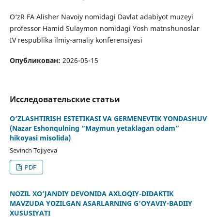
O‘zR FA Alisher Navoiy nomidagi Davlat adabiyot muzeyi
professor Hamid Sulaymon nomidagi Yosh matnshunoslar
IV respublika ilmiy-amaliy konferensiyasi
Опубликован:
2026-05-15
Исследовательские статьи
O‘ZLASHTIRISH ESTETIKASI VA GERMENEVTIK YONDASHUV
(Nazar Eshonqulning “Maymun yetaklagan odam”
hikoyasi misolida)
Sevinch Tojiyeva
PDF
NOZIL XO‘JANDIY DEVONIDA AXLOQIY-DIDAKTIK
MAVZUDA YOZILGAN ASARLARNING G‘OYAVIY-BADIIY
XUSUSIYATI