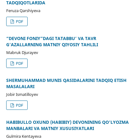
TADQIQOTLARIDA
Feruza Qarshiyeva
PDF
“DEVONI FONIY”DAGI TATABBU’ VA TAVR
G‘AZALLARNING MATNIY QIYOSIY TAHLILI
Mabruk Djurayev
PDF
SHERMUHAMMAD MUNIS QASIDALARINI TADQIQ ETISH
MASALALARI
Jobir Ismatilloyev
PDF
HABIBULLO OXUND (HABIBIY) DEVONINING QO‘LYOZMA
MANBALARI VA MATNIY XUSUSIYATLARI
Gulmira Kentayeva