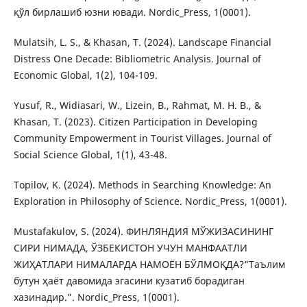
қўл бирлашиб юзни ювади. Nordic_Press, 1(0001).
Mulatsih, L. S., & Khasan, T. (2024). Landscape Financial
Distress One Decade: Bibliometric Analysis. Journal of
Economic Global, 1(2), 104-109.
Yusuf, R., Widiasari, W., Lizein, B., Rahmat, M. H. B., &
Khasan, T. (2023). Citizen Participation in Developing
Community Empowerment in Tourist Villages. Journal of
Social Science Global, 1(1), 43-48.
Topilov, K. (2024). Methods in Searching Knowledge: An
Exploration in Philosophy of Science. Nordic_Press, 1(0001).
Mustafakulov, S. (2024). ФИНЛЯНДИЯ МЎЖИЗАСИНИНГ
СИРИ НИМАДА, ЎЗБЕКИСТОН УЧУН МАНФААТЛИ
ЖИҲАТЛАРИ НИМАЛАРДА НАМОЁН БЎЛМОҚДА?“Таълим
бутун ҳаёт давомида эгасини кузатиб борадиган
хазинадир.”. Nordic_Press, 1(0001).