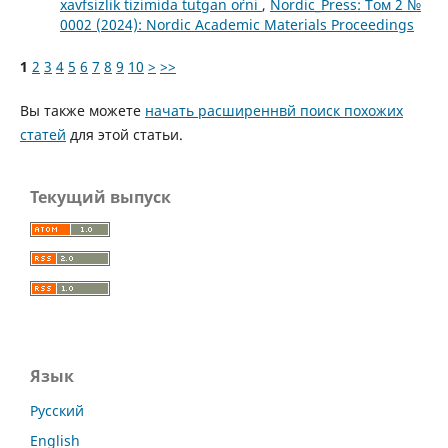
xavfsizlik tizimida tutgan o`rni
,
Nordic_Press: Том 2 №
0002 (2024): Nordic Academic Materials Proceedings
1
2
3
4
5
6
7
8
9
10
>
>>
Вы также можете
начать расширеннвй поиск похожих
статей
для этой статьи.
Текущий выпуск
Язык
Русский
English