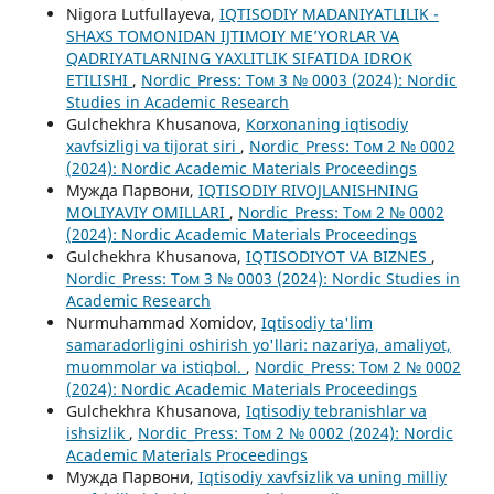
Nigora Lutfullayeva,
IQTISODIY MADANIYATLILIK -
SHAXS TOMONIDAN IJTIMOIY ME’YORLAR VA
QADRIYATLARNING YAXLITLIK SIFATIDA IDROK
ETILISHI
,
Nordic_Press: Том 3 № 0003 (2024): Nordic
Studies in Academic Research
Gulchekhra Khusanova,
Korxonaning iqtisodiy
xavfsizligi va tijorat siri
,
Nordic_Press: Том 2 № 0002
(2024): Nordic Academic Materials Proceedings
Мужда Парвони,
IQTISODIY RIVOJLANISHNING
MOLIYAVIY OMILLARI
,
Nordic_Press: Том 2 № 0002
(2024): Nordic Academic Materials Proceedings
Gulchekhra Khusanova,
IQTISODIYOT VA BIZNES
,
Nordic_Press: Том 3 № 0003 (2024): Nordic Studies in
Academic Research
Nurmuhammad Xomidov,
Iqtisodiy ta'lim
samaradorligini oshirish yo'llari: nazariya, amaliyot,
muommolar va istiqbol.
,
Nordic_Press: Том 2 № 0002
(2024): Nordic Academic Materials Proceedings
Gulchekhra Khusanova,
Iqtisodiy tebranishlar va
ishsizlik
,
Nordic_Press: Том 2 № 0002 (2024): Nordic
Academic Materials Proceedings
Мужда Парвони,
Iqtisodiy xavfsizlik va uning milliy