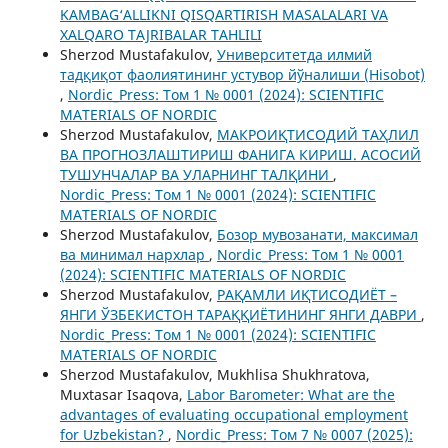
KAMBAG‘ALLIKNI QISQARTIRISH MASALALARI VA
XALQARO TAJRIBALAR TAHLILI
Sherzod Mustafakulov,
Университетда илмий
тадқиқот фаолиятининг устувор йўналиши (Hisobot)
,
Nordic_Press: Том 1 № 0001 (2024): SCIENTIFIC
MATERIALS OF NORDIC
Sherzod Mustafakulov,
МАКРОИҚТИСОДИЙ ТАҲЛИЛ
ВА ПРОГНОЗЛАШТИРИШ ФАНИГА КИРИШ. АСОСИЙ
ТУШУНЧАЛАР ВА УЛАРНИНГ ТАЛҚИНИ
,
Nordic_Press: Том 1 № 0001 (2024): SCIENTIFIC
MATERIALS OF NORDIC
Sherzod Mustafakulov,
Бозор мувозанати, максимал
ва минимал нархлар
,
Nordic_Press: Том 1 № 0001
(2024): SCIENTIFIC MATERIALS OF NORDIC
Sherzod Mustafakulov,
РАҚАМЛИ ИҚТИСОДИЁТ –
ЯНГИ ЎЗБЕКИСТОН ТАРАҚҚИЁТИНИНГ ЯНГИ ДАВРИ
,
Nordic_Press: Том 1 № 0001 (2024): SCIENTIFIC
MATERIALS OF NORDIC
Sherzod Mustafakulov, Mukhlisa Shukhratova,
Muxtasar Isaqova,
Labor Barometer: What are the
advantages of evaluating occupational employment
for Uzbekistan?
,
Nordic_Press: Том 7 № 0007 (2025):