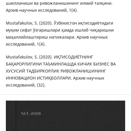
шаклланиши ва ривожланишининг илмий талқини.
Архив научных исследований, 1(4).
Mustafakulov, S. (2020). Ўзбекистон иқтисодиётидаги
муҳим сифат ўзгаришлари ҳамда ишлаб чиқаришни
маҳаллийлаштириш натижалари. Архив научных
исследований, 1(4).
Mustafakulov, S. (2020). ИҚТИСОДИЁТНИНГ
БАҚАРОРЛИГИНИ ТАЪМИНЛАШДА КИЧИК БИЗНЕС ВА
ХУСУСИЙ ТАДБИРКОРЛИК РИВОЖЛАНИШИНИНГ
ИННОВАЦИОН ИСТИҚБОЛЛАРИ. Архив научных
исследований, (32).