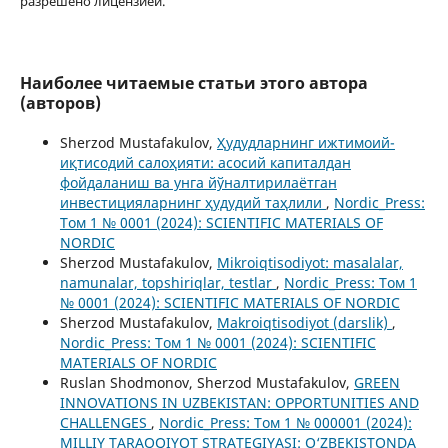
разрешено лицензией.
Наиболее читаемые статьи этого автора
(авторов)
Sherzod Mustafakulov,
Ҳудудларнинг ижтимоий-
иқтисодий салоҳияти: асосий капиталдан
фойдаланиш ва унга йўналтирилаётган
инвестицияларнинг ҳудудий таҳлили
,
Nordic_Press:
Том 1 № 0001 (2024): SCIENTIFIC MATERIALS OF
NORDIC
Sherzod Mustafakulov,
Mikroiqtisodiyot: masalalar,
namunalar, topshiriqlar, testlar
,
Nordic_Press: Том 1
№ 0001 (2024): SCIENTIFIC MATERIALS OF NORDIC
Sherzod Mustafakulov,
Makroiqtisodiyot (darslik)
,
Nordic_Press: Том 1 № 0001 (2024): SCIENTIFIC
MATERIALS OF NORDIC
Ruslan Shodmonov, Sherzod Mustafakulov,
GREEN
INNOVATIONS IN UZBEKISTAN: OPPORTUNITIES AND
CHALLENGES
,
Nordic_Press: Том 1 № 000001 (2024):
MILLIY TARAQQIYOT STRATEGIYASI: O‘ZBEKISTONDA