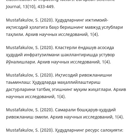
Journal, 13(10), 433-449.
Mustafakulov, S. (2020). Ҳудудларнинг ижтимоий-
иқтисодий ҳолатига баҳо беришнинг мавжуд услублари
таҳлили. Архив научных исследований, 1(4).
Mustafakulov, S. (2020). Кластерли ёндашув асосида
ҳудудий инфратузилмани шакллантиришда устувор
йўналишлари. Архив научных исследований, 1(4).
Mustafakulov, S. (2020). Иқтисодий ривожланишни
таьминлаш: Ҳудудларда маҳаллийлаштириш
дастурларини татбиқ этишнинг муҳим жиҳатлари. Архив
научных исследований, 1(4).
Mustafakulov, S. (2020). Самарали бошқарув-ҳудудий
ривожланиш омили. Архив научных исследований, 1(4).
Mustafakulov, S. (2020). Ҳудудларнинг ресурс салоҳияти: