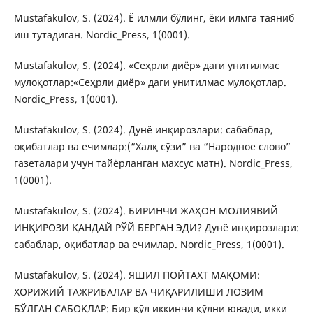
Mustafakulov, S. (2024). Ё илмли бўлинг, ёки илмга таяниб
иш тутадиган. Nordic_Press, 1(0001).
Mustafakulov, S. (2024). «Сеҳрли диёр» даги унитилмас
мулоқотлар:«Сеҳрли диёр» даги унитилмас мулоқотлар.
Nordic_Press, 1(0001).
Mustafakulov, S. (2024). Дунё инқирозлари: сабаблар,
оқибатлар ва ечимлар:(“Халқ сўзи” ва “Народное слово”
газеталари учун тайёрланган махсус матн). Nordic_Press,
1(0001).
Mustafakulov, S. (2024). БИРИНЧИ ЖАҲОН МОЛИЯВИЙ
ИНҚИРОЗИ ҚАНДАЙ РЎЙ БЕРГАН ЭДИ? Дунё инқирозлари:
сабаблар, оқибатлар ва ечимлар. Nordic_Press, 1(0001).
Mustafakulov, S. (2024). ЯШИЛ ПОЙТАХТ МАҚОМИ:
ХОРИЖИЙ ТАЖРИБАЛАР ВА ЧИҚАРИЛИШИ ЛОЗИМ
БЎЛГАН САБОҚЛАР: Бир қўл иккинчи қўлни ювади, икки