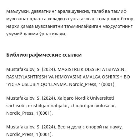
Маълумки, давлатнинг аралашувисиз, талаб ва таклиф
мувозанат ҳолатга келади ва унга асосан товарнинг бозор
нархи ҳамда мувозанатни таъминлайдиган маҳсулотнинг
умумий ҳажми ўрнатилади.
Библиографические ссылки
Mustafakulov, S. (2024). MAGISTRLIK DISSERTATSIYASINI
RASMIYLASHTIRISH VA HIMOYASINI AMALGA OSHIRISH BO
‘YICHA USLUBIY QO'LLANMA. Nordic_Press, 1(0001).
Mustafakulov, S. (2024). Xalqaro Nordik Universiteti
sarhisobi: erishilgan natijalar, chiqarilgan xulosalar.
Nordic_Press, 1(0001).
Mustafakulov, S. (2024). Вести дела с опорой на науку.
Nordic_Press, 1(0001).