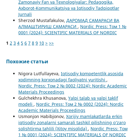
Zamonaviy Fan va Texnologiyalar: Pedagogika,
Axborot-Kommunikatsiya va Iqtisodiy Tadqiqotlar
Jurnali
Sherzod Mustafakulov,
ДАРОМАД САМАРАСИ ВА
АЛМАШТИРИШ САМАРАСИ
,
Nordic_Press: Том 1 №
0001 (2024): SCIENTIFIC MATERIALS OF NORDIC
1
2
3
4
5
6
7
8
9
10
>
>>
Похожие статьи
Nigora Lutfullayeva,
Iqtisodiy kompetentlik asosida
xodimning korxonadagi faoliyatni yuritishi
,
Nordic_Press: Том 2 № 0002 (2024): Nordic Academic
Materials Proceedings
Gulchekhra Khusanova,
Yalpi talab va yalpi taklif
modeli
,
Nordic_Press: Том 2 № 0002 (2024): Nordic
Academic Materials Proceedings
Usmonjon Habibjonov,
Xorijiy mamlakatlarda erkin
iqtisodiy zonalarni samarali tashkil qilishning o‘zaro
solishtirma tahlili (Xitoy misolida)
,
Nordic_Press: Том
1 № 0001 (2024): SCIENTIFIC MATERIALS OF NORDIC