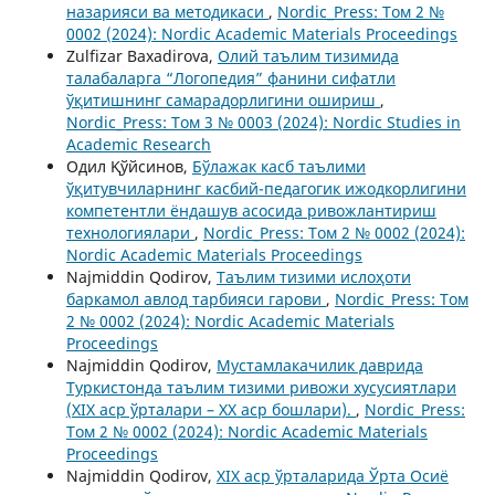
назарияси ва методикаси
,
Nordic_Press: Том 2 №
0002 (2024): Nordic Academic Materials Proceedings
Zulfizar Baxadirova,
Олий таълим тизимида
талабаларга “Логопедия” фанини сифатли
ўқитишнинг самарадорлигини ошириш
,
Nordic_Press: Том 3 № 0003 (2024): Nordic Studies in
Academic Research
Одил Қўйсинов,
Бўлажак касб таълими
ўқитувчиларнинг касбий-педагогик ижодкорлигини
компетентли ёндашув асосида ривожлантириш
технологиялари
,
Nordic_Press: Том 2 № 0002 (2024):
Nordic Academic Materials Proceedings
Najmiddin Qodirov,
Таълим тизими ислоҳоти
баркамол авлод тарбияси гарови
,
Nordic_Press: Том
2 № 0002 (2024): Nordic Academic Materials
Proceedings
Najmiddin Qodirov,
Мустамлакачилик даврида
Туркистонда таълим тизими ривожи хусусиятлари
(XIX аср ўрталари – XX аср бошлари).
,
Nordic_Press:
Том 2 № 0002 (2024): Nordic Academic Materials
Proceedings
Najmiddin Qodirov,
XIX аср ўрталарида Ўрта Осиё