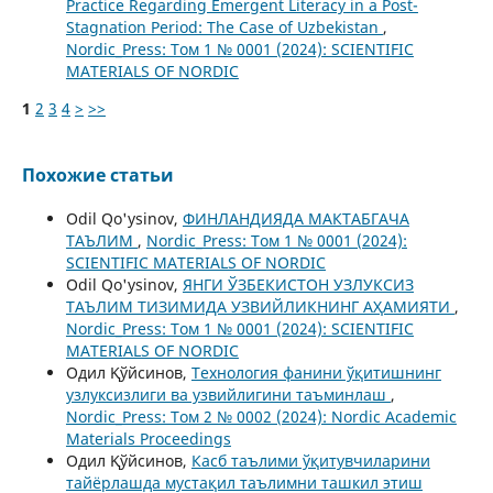
Practice Regarding Emergent Literacy in a Post-
Stagnation Period: The Case of Uzbekistan
,
Nordic_Press: Том 1 № 0001 (2024): SCIENTIFIC
MATERIALS OF NORDIC
1
2
3
4
>
>>
Похожие статьи
Odil Qo'ysinov,
ФИНЛАНДИЯДА МАКТАБГАЧА
ТАЪЛИМ
,
Nordic_Press: Том 1 № 0001 (2024):
SCIENTIFIC MATERIALS OF NORDIC
Odil Qo'ysinov,
ЯНГИ ЎЗБЕКИСТОН УЗЛУКСИЗ
ТАЪЛИМ ТИЗИМИДА УЗВИЙЛИКНИНГ АҲАМИЯТИ
,
Nordic_Press: Том 1 № 0001 (2024): SCIENTIFIC
MATERIALS OF NORDIC
Одил Қўйсинов,
Технология фанини ўқитишнинг
узлуксизлиги ва узвийлигини таъминлаш
,
Nordic_Press: Том 2 № 0002 (2024): Nordic Academic
Materials Proceedings
Одил Қўйсинов,
Касб таълими ўқитувчиларини
тайёрлашда мустақил таълимни ташкил этиш