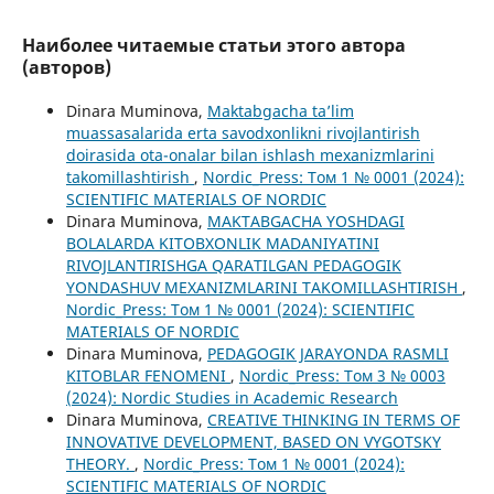
Наиболее читаемые статьи этого автора
(авторов)
Dinara Muminova,
Maktabgacha ta’lim
muassasalarida erta savodxonlikni rivojlantirish
doirasida ota-onalar bilan ishlash mexanizmlarini
takomillashtirish
,
Nordic_Press: Том 1 № 0001 (2024):
SCIENTIFIC MATERIALS OF NORDIC
Dinara Muminova,
MAKTABGACHA YOSHDAGI
BOLALARDA KITOBXONLIK MADANIYATINI
RIVOJLANTIRISHGA QARATILGAN PEDAGOGIK
YONDASHUV MEXANIZMLARINI TAKOMILLASHTIRISH
,
Nordic_Press: Том 1 № 0001 (2024): SCIENTIFIC
MATERIALS OF NORDIC
Dinara Muminova,
PEDAGOGIK JARAYONDA RASMLI
KITOBLAR FENOMENI
,
Nordic_Press: Том 3 № 0003
(2024): Nordic Studies in Academic Research
Dinara Muminova,
CREATIVE THINKING IN TERMS OF
INNOVATIVE DEVELOPMENT, BASED ON VYGOTSKY
THEORY.
,
Nordic_Press: Том 1 № 0001 (2024):
SCIENTIFIC MATERIALS OF NORDIC