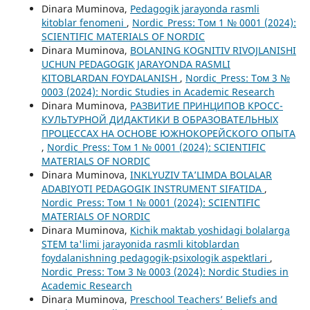
Dinara Muminova,
Pedagogik jarayonda rasmli
kitoblar fenomeni
,
Nordic_Press: Том 1 № 0001 (2024):
SCIENTIFIC MATERIALS OF NORDIC
Dinara Muminova,
BOLANING KOGNITIV RIVOJLANISHI
UCHUN PEDAGOGIK JARAYONDA RASMLI
KITOBLARDAN FOYDALANISH
,
Nordic_Press: Том 3 №
0003 (2024): Nordic Studies in Academic Research
Dinara Muminova,
РАЗВИТИЕ ПРИНЦИПОВ КРОСС-
КУЛЬТУРНОЙ ДИДАКТИКИ В ОБРАЗОВАТЕЛЬНЫХ
ПРОЦЕССАХ НА ОСНОВЕ ЮЖНОКОРЕЙСКОГО ОПЫТА
,
Nordic_Press: Том 1 № 0001 (2024): SCIENTIFIC
MATERIALS OF NORDIC
Dinara Muminova,
INKLYUZIV TA’LIMDA BOLALAR
ADABIYOTI PEDAGOGIK INSTRUMENT SIFATIDA
,
Nordic_Press: Том 1 № 0001 (2024): SCIENTIFIC
MATERIALS OF NORDIC
Dinara Muminova,
Kichik maktab yoshidagi bolalarga
STEM ta'limi jarayonida rasmli kitoblardan
foydalanishning pedagogik-psixologik aspektlari
,
Nordic_Press: Том 3 № 0003 (2024): Nordic Studies in
Academic Research
Dinara Muminova,
Preschool Teachers’ Beliefs and