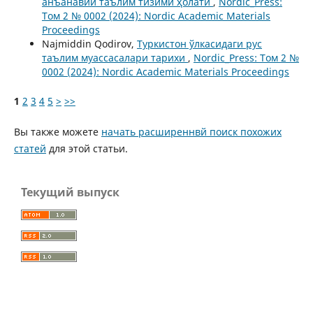
анъанавий таълим тизими ҳолати
,
Nordic_Press:
Том 2 № 0002 (2024): Nordic Academic Materials
Proceedings
Najmiddin Qodirov,
Туркистон ўлкасидаги рус
таълим муассасалари тарихи
,
Nordic_Press: Том 2 №
0002 (2024): Nordic Academic Materials Proceedings
1
2
3
4
5
>
>>
Вы также можете
начать расширеннвй поиск похожих
статей
для этой статьи.
Текущий выпуск