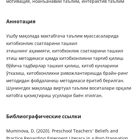
мотивация, ноанъанавий таълим, интерактив таълим
Аннотация
Ушбу мақолада мактабгача таълим муассасаларида
китобхонлик соатларини ташкил
этишнинг аҳамияти, китобхонлик соатларини ташкил
этиш методикаси ҳамда китобхонликни тарғиб қилиш
бўйича тадбирлар ташкил қилиш, китоб кунларини
ўтказиш, китобхонликни ривожлантиришда брайн-ринг
методидан фойдаланиш методикаси ёритиб берилган.
Шунингдек мақолада виртуал таълим воситалари орқали
китобга қизиқтириш усуллари баён этилган.
Библиографические ссылки
Muminova, D. (2020). Preschool Teachers' Beliefs and
Practice Regarding Emergent Literacy in a Post-Stagnation