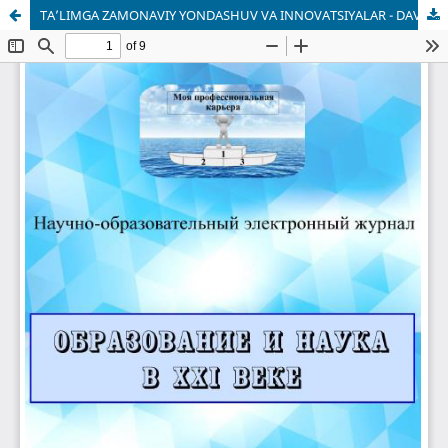
TA’LIMGA ZAMONAVIY YONDASHUV VA INNOVATSIYALAR - DAVR TALABI