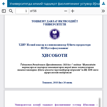
Университетда илмий тадқиқот фаолиятининг устувор йўналиши (Hisobot)