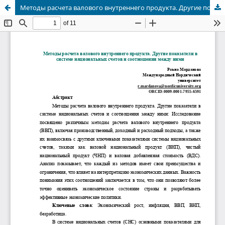
Методы расчета валового внутреннего продукта. Другие показатели в системе национальных счетов и соотношения между ними