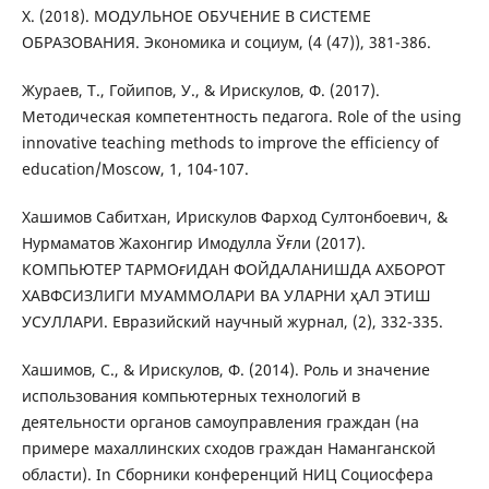
Х. (2018). МОДУЛЬНОЕ ОБУЧЕНИЕ В СИСТЕМЕ
ОБРАЗОВАНИЯ. Экономика и социум, (4 (47)), 381-386.
Жураев, Т., Гойипов, У., & Ирискулов, Ф. (2017).
Методическая компетентность педагога. Role of the using
innovative teaching methods to improve the efficiency of
education/Moscow, 1, 104-107.
Хашимов Сабитхан, Ирискулов Фарход Султонбоевич, &
Нурмаматов Жахонгир Имодулла Ўғли (2017).
КОМПЬЮТЕР ТАРМОғИДАН ФОЙДАЛАНИШДА АХБОРОТ
ХАВФСИЗЛИГИ МУАММОЛАРИ ВА УЛАРНИ ҳАЛ ЭТИШ
УСУЛЛАРИ. Евразийский научный журнал, (2), 332-335.
Хашимов, С., & Ирискулов, Ф. (2014). Роль и значение
использования компьютерных технологий в
деятельности органов самоуправления граждан (на
примере махаллинских сходов граждан Наманганской
области). In Сборники конференций НИЦ Социосфера