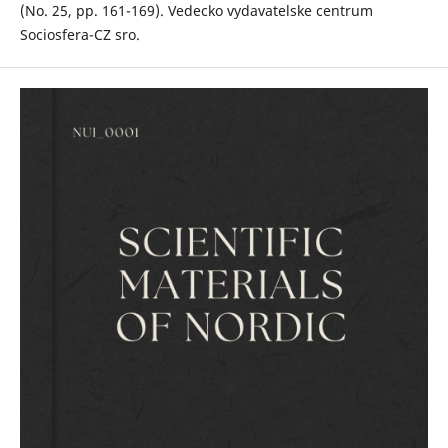
(No. 25, pp. 161-169). Vedecko vydavatelske centrum
Sociosfera-CZ sro.