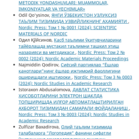
METODIK YONDASHUVLARI: MUAMMOLAR,
IMKONIYATLAR VA YECHIMLAR»
Odil Qo'ysinov,
ЯНГИ ЎЗБЕКИСТОН УЗЛУКСИЗ
ТАЪЛИМ ТИЗИМИДА УЗВИЙЛИКНИНГ АҲАМИЯТИ
,
Nordic_Press: Том 1 № 0001 (2024): SCIENTIFIC
MATERIALS OF NORDIC
Одил Қўйсинов,
Касб таълими ўқитувчиларини
тайёрлашда мустақил таълимни ташкил этиш
назарияси ва методикаси
,
Nordic_Press: Том 2 №
0002 (2024): Nordic Academic Materials Proceedings
Najmiddin Qodirov,
Сиёсий партиялар “Ёшлар
қанотлари”нинг ёшлар ижтимоий фаоллигини
оширишдаги иштироки
,
Nordic_Press: Том 3 № 0003
(2024): Nordic Studies in Academic Research
Istoraxon Abdusalomova,
ДАВЛАТ СТАТИСТИКА
ҲИСОБОТЛАРИНИ ЭЛЕКТРОН ШАКЛДА
ТОПШИРИШДА ИЛҒОР АВТОМАТЛАШТИРИЛГАН
АХБОРОТ ТИЗИМИДАН САМАРАЛИ ФОЙДАЛАНИШ
,
Nordic_Press: Том 3 № 0003 (2024): Nordic Studies in
Academic Research
Zulfizar Baxadirova,
Олий таълим тизимида
талабаларга “Логопедия” фанини сифатли