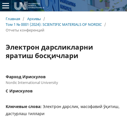
Главная
/
Архивы
/
Том 1 № 0001 (2024): SCIENTIFIC MATERIALS OF NORDIC
/
Отчеты конференций
Электрон дарсликларни
яратиш босқичлари
Фарход Ирискулов
Nordic International University
С Ирискулов
Ключевые слова:
Электрон дарслик, масофавий ўқитиш,
дастурлаш тиллари