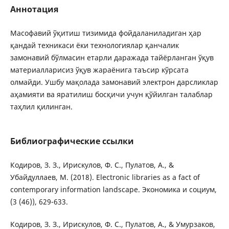
Аннотация
Масофавий ўқитиш тизимида фойдаланиладиган ҳар
қандай техникаси ёки технологиялар қанчалик
замонавий бўлмасин етарли даражада тайёрланган ўқув
материалларисиз ўқув жараёнига таъсир кўрсата
олмайди. Ушбу мақолада замонавий электрон дарсликлар
аҳамияти ва яратилиш босқичи учун қўйилган талаблар
таҳлил қилинган.
Библиографические ссылки
Кодиров, З. З., Ирискулов, Ф. С., Пулатов, А., &
Убайдуллаев, М. (2018). Electronic libraries as a fact of
contemporary information landscape. Экономика и социум,
(3 (46)), 629-633.
Кодиров, З. З., Ирискулов, Ф. С., Пулатов, А., & Умурзаков,