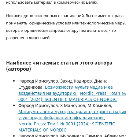
использовать материал в коммерческих целях.
Никаких дополнительных ограничений. Вы не имеете права
применять юридические условия или технологические меры,
которые юридически запрещают другим делать все, что
разрешено лицензией.
Наиболее читаемые статьи этого автора
(авторов)
Фарход Ирискулов, Захид Кадиров, Диана
Студенкова,
Возможности мультимедиа и её
воздействия на аудиторию
,
Nordic_Press: Том 1 №
0001 (2024): SCIENTIFIC MATERIALS OF NORDIC
Фарход Ирискулов, Х Мансуров, М Комилов,
Маълумотларни муҳофаза қилишда криптографик
усуллардан фойдаланиш афзалликлари
,
Nordic_Press: Том 1 № 0001 (2024): SCIENTIFIC
MATERIALS OF NORDIC
Фарход Ирискулов, Муродилла Олимов, Абдукамол