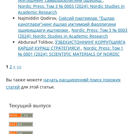
ўқитишнинг самарадорлигини ошириш
,
Nordic_Press: Том 3 № 0003 (2024): Nordic Studies in
Academic Research
Najmiddin Qodirov,
Сиёсий партиялар “Ёшлар
қанотлари”нинг ёшлар ижтимоий фаоллигини
оширишдаги иштироки
,
Nordic_Press: Том 3 № 0003
(2024): Nordic Studies in Academic Research
Abdurauf Tolibov,
ЎЗБЕКИСТОННИНГ КОРРУПЦИЯГА
ҚАРШИ КУРАШ СТРАТЕГИЯСИ
,
Nordic_Press: Том 1
№ 0001 (2024): SCIENTIFIC MATERIALS OF NORDIC
1
2
>
>>
Вы также можете
начать расширеннвй поиск похожих
статей
для этой статьи.
Текущий выпуск