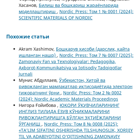
Хасанов,
Билиш ва бошқариш жараёнларида
моделлаштириш
,
Nordic_Press: Том 1 № 0001 (2024):
SCIENTIFIC MATERIALS OF NORDIC
Похожие статьи
Akram Xashimov,
Бошқарув ҳисоби (дарслик, қайта
ишланган нашр)
,
Nordic_Press: Том 7 № 0007 (2025):
Zamonaviy Fan va Texnologiyalar: Pedagogika,
Axborot-Kommunikatsiya va Iqtisodiy Tadqiqotlar
Jurnali
Мунис Абдуллаев,
Ўзбекистон, Хитой ва
ривожланган мамлакатлар иқтисодиётида электрон
тижоратнинг ўрни
,
Nordic_Press: Том 2 № 0002
(2024): Nordic Academic Materials Proceedings
Нигора Ғойибова ,
ЮҚОРИ ЎҚУВЧИЛАРИНИНГ
ИНГЛИЗ ТИЛИДА ЁЗУВ КЎНИКМАЛАРИНИ
РИВОЖЛАНТИРИШГА БЎЛГАН ЭҲТИЁЖЛАРИНИ
ЎРГАНИШ
,
Nordic_Press: Том 8 № 0008 (2025):
«TA’LIM SIFATINI OSHIRISHDA TILSHUNOSLIK, XORIJIY
TIL VA ADABIYOTINI O‘QITISHNING ZAMONAVIY