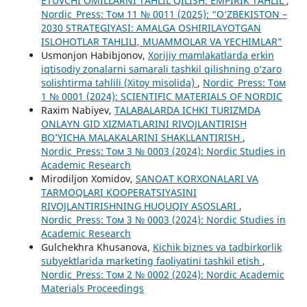
ETUVCHI OMILLARNI TAHLIL QILISH: EMPIRIK TAHLIL
,
Nordic_Press: Том 11 № 0011 (2025): “O‘ZBEKISTON –
2030 STRATEGIYASI: AMALGA OSHIRILAYOTGAN
ISLOHOTLAR TAHLILI, MUAMMOLAR VA YECHIMLAR”
Usmonjon Habibjonov,
Xorijiy mamlakatlarda erkin
iqtisodiy zonalarni samarali tashkil qilishning o‘zaro
solishtirma tahlili (Xitoy misolida)
,
Nordic_Press: Том
1 № 0001 (2024): SCIENTIFIC MATERIALS OF NORDIC
Raxim Nabiyev,
TALABALARDA ICHKI TURIZMDA
ONLAYN GID XIZMATLARINI RIVOJLANTIRISH
BO’YICHA MALAKALARINI SHAKLLANTIRISH
,
Nordic_Press: Том 3 № 0003 (2024): Nordic Studies in
Academic Research
Mirodiljon Xomidov,
SANOAT KORXONALARI VA
TARMOQLARI KOOPERATSIYASINI
RIVOJLANTIRISHNING HUQUQIY ASOSLARI
,
Nordic_Press: Том 3 № 0003 (2024): Nordic Studies in
Academic Research
Gulchekhra Khusanova,
Kichik biznes va tadbirkorlik
subyektlarida marketing faoliyatini tashkil etish
,
Nordic_Press: Том 2 № 0002 (2024): Nordic Academic
Materials Proceedings