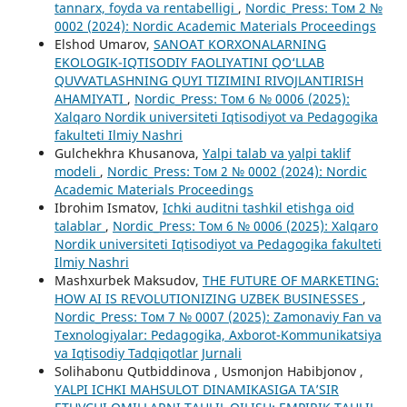
tannarx, foyda va rentabelligi
,
Nordic_Press: Том 2 №
0002 (2024): Nordic Academic Materials Proceedings
Elshod Umarov,
SANOAT KORXONALARNING
EKOLOGIK-IQTISODIY FAOLIYATINI QO‘LLAB
QUVVATLASHNING QUYI TIZIMINI RIVOJLANTIRISH
AHAMIYATI
,
Nordic_Press: Том 6 № 0006 (2025):
Xalqaro Nordik universiteti Iqtisodiyot va Pedagogika
fakulteti Ilmiy Nashri
Gulchekhra Khusanova,
Yalpi talab va yalpi taklif
modeli
,
Nordic_Press: Том 2 № 0002 (2024): Nordic
Academic Materials Proceedings
Ibrohim Ismatov,
Ichki auditni tashkil etishga oid
talablar
,
Nordic_Press: Том 6 № 0006 (2025): Xalqaro
Nordik universiteti Iqtisodiyot va Pedagogika fakulteti
Ilmiy Nashri
Mashxurbek Maksudov,
THE FUTURE OF MARKETING:
HOW AI IS REVOLUTIONIZING UZBEK BUSINESSES
,
Nordic_Press: Том 7 № 0007 (2025): Zamonaviy Fan va
Texnologiyalar: Pedagogika, Axborot-Kommunikatsiya
va Iqtisodiy Tadqiqotlar Jurnali
Solihabonu Qutbiddinova , Usmonjon Habibjonov ,
YALPI ICHKI MAHSULOT DINAMIKASIGA TA’SIR