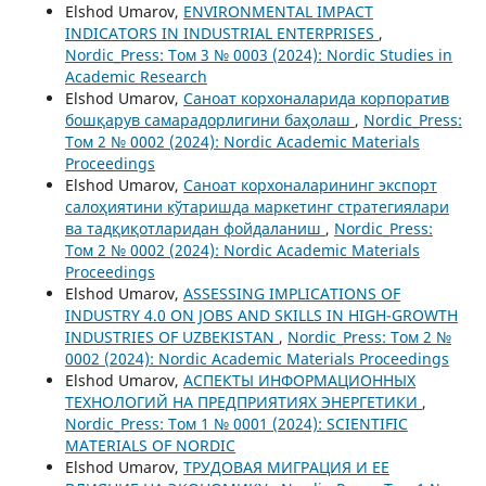
Elshod Umarov,
ENVIRONMENTAL IMPACT
INDICATORS IN INDUSTRIAL ENTERPRISES
,
Nordic_Press: Том 3 № 0003 (2024): Nordic Studies in
Academic Research
Elshod Umarov,
Саноат корхоналарида корпоратив
бошқарув самарадорлигини баҳолаш
,
Nordic_Press:
Том 2 № 0002 (2024): Nordic Academic Materials
Proceedings
Elshod Umarov,
Саноат корхоналарининг экспорт
салоҳиятини кўтаришда маркетинг стратегиялари
ва тадқиқотларидан фойдаланиш
,
Nordic_Press:
Том 2 № 0002 (2024): Nordic Academic Materials
Proceedings
Elshod Umarov,
ASSESSING IMPLICATIONS OF
INDUSTRY 4.0 ON JOBS AND SKILLS IN HIGH-GROWTH
INDUSTRIES OF UZBEKISTAN
,
Nordic_Press: Том 2 №
0002 (2024): Nordic Academic Materials Proceedings
Elshod Umarov,
АСПЕКТЫ ИНФОРМАЦИОННЫХ
ТЕХНОЛОГИЙ НА ПРЕДПРИЯТИЯХ ЭНЕРГЕТИКИ
,
Nordic_Press: Том 1 № 0001 (2024): SCIENTIFIC
MATERIALS OF NORDIC
Elshod Umarov,
ТРУДОВАЯ МИГРАЦИЯ И ЕЕ