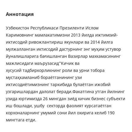
Аннотация
Узбекистон Республикаси Презиленти Ислом
Каримовнинг мамлакатимизни 2013 йилда ижтимоий-
иктисодий ривожлантириш якунлари ва 2014 йилга
мулжалланган иктисодий дастурнинг энг муҳим устувор
йуналишларига бағишланган Вазирлар махкамасининг
мажлисидаги маърузасид"Кичик ва
хусусий тадбиркорликнинг роли ва урни тобора
мустаҳкамланиб бораётганининг узи
иктисодиётимизнинг таркибида булаётган ижобий
узгаришлардан далолат беради.Факатгина утган йилнинг
узида юртимизда 26 мингдан зиёд кичик бизнес субъекти
иш бошлади, ушбу секторда фаолият курсатаётган
корхоналарнинг умумий сони йил охирига келиб 190
мингтага етди.