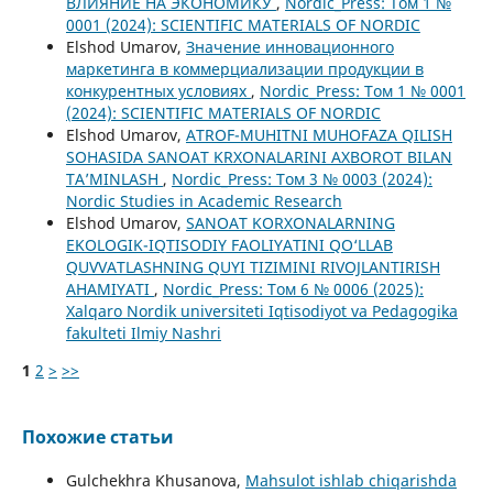
ВЛИЯНИЕ НА ЭКОНОМИКУ
,
Nordic_Press: Том 1 №
0001 (2024): SCIENTIFIC MATERIALS OF NORDIC
Elshod Umarov,
Значение инновационного
маркетинга в коммерциализации продукции в
конкурентных условиях
,
Nordic_Press: Том 1 № 0001
(2024): SCIENTIFIC MATERIALS OF NORDIC
Elshod Umarov,
ATROF-MUHITNI MUHOFAZA QILISH
SOHASIDA SANOAT KRXONALARINI AXBOROT BILAN
TA’MINLASH
,
Nordic_Press: Том 3 № 0003 (2024):
Nordic Studies in Academic Research
Elshod Umarov,
SANOAT KORXONALARNING
EKOLOGIK-IQTISODIY FAOLIYATINI QO‘LLAB
QUVVATLASHNING QUYI TIZIMINI RIVOJLANTIRISH
AHAMIYATI
,
Nordic_Press: Том 6 № 0006 (2025):
Xalqaro Nordik universiteti Iqtisodiyot va Pedagogika
fakulteti Ilmiy Nashri
1
2
>
>>
Похожие статьи
Gulchekhra Khusanova,
Mahsulot ishlab chiqarishda