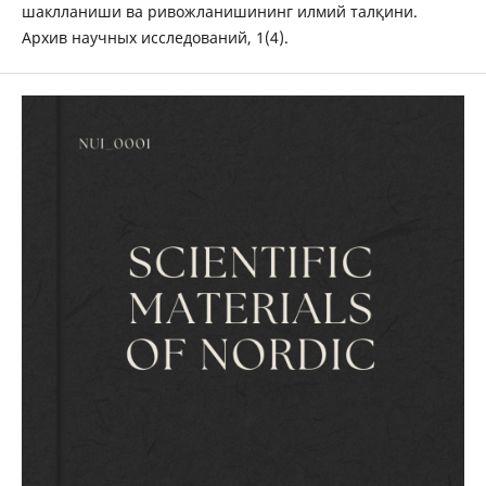
шаклланиши ва ривожланишининг илмий талқини.
Архив научных исследований, 1(4).