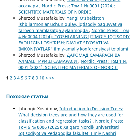
асослари
,
Nordic_Press: Том 1 № 0001 (2024):
SCIENTIFIC MATERIALS OF NORDIC
Sherzod Mustafakulov,
Yangi O‘zbekiston
ishbilarmonlar uchun qulay, iqtisodiy baquvvat va
farovon mamlakatga aylanmoqda
,
Nordic_Press: Том
4 № 0004 (2024): "YOSHLARNING IJTIMOIY-IQTISODIY
FAOLLIGINI OSHIRISH: DAVLAT SIYOSATI VA
IMKONIYATLAR" ilmiy-amaliy konferensiyasi to‘plami
Sherzod Mustafakulov,
ДАРОМАД САМАРАСИ ВА
АЛМАШТИРИШ САМАРАСИ
,
Nordic_Press: Том 1 №
0001 (2024): SCIENTIFIC MATERIALS OF NORDIC
1
2
3
4
5
6
7
8
9
10
>
>>
Похожие статьи
Jahongir Xoshimov,
Introduction to Decision Trees:
What decision trees are and how they are used for
classiﬁcation and regression tasks?
,
Nordic_Press:
Том 6 № 0006 (2025): Xalqaro Nordik universiteti
Iqtisodiyot va Pedagogika fakulteti Ilmiy Nashri