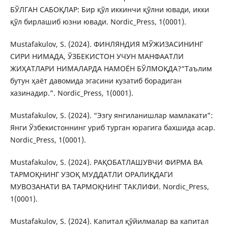
БЎЛГАН САБОҚЛАР: Бир қўл иккинчи қўлни ювади, икки
қўл бирлашиб юзни ювади. Nordic_Press, 1(0001).
Mustafakulov, S. (2024). ФИНЛЯНДИЯ МЎЖИЗАСИНИНГ
СИРИ НИМАДА, ЎЗБЕКИСТОН УЧУН МАНФААТЛИ
ЖИҲАТЛАРИ НИМАЛАРДА НАМОЁН БЎЛМОҚДА?“Таълим
бутун ҳаёт давомида эгасини кузатиб борадиган
хазинадир.”. Nordic_Press, 1(0001).
Mustafakulov, S. (2024). “Эзгу янгиланишлар мамлакати”:
Янги Ўзбекистоннинг уриб турган юрагига бахшида асар.
Nordic_Press, 1(0001).
Mustafakulov, S. (2024). РАҚОБАТЛАШУВЧИ ФИРМА ВА
ТАРМОҚНИНГ УЗОҚ МУДДАТЛИ ОРАЛИҚДАГИ
МУВОЗАНАТИ ВА ТАРМОҚНИНГ ТАКЛИФИ. Nordic_Press,
1(0001).
Mustafakulov, S. (2024). Капитал қўйилмалар ва капитал