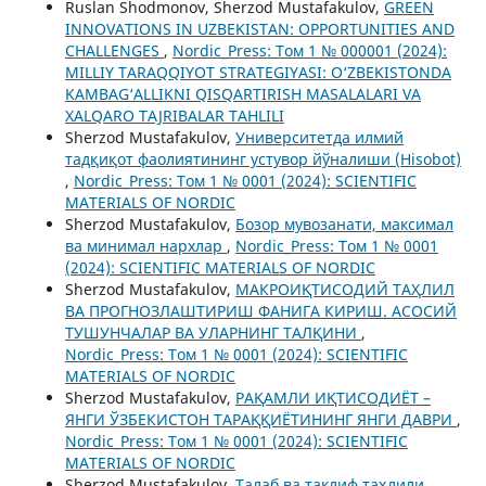
Ruslan Shodmonov, Sherzod Mustafakulov,
GREEN
INNOVATIONS IN UZBEKISTAN: OPPORTUNITIES AND
CHALLENGES
,
Nordic_Press: Том 1 № 000001 (2024):
MILLIY TARAQQIYOT STRATEGIYASI: O‘ZBEKISTONDA
KAMBAG‘ALLIKNI QISQARTIRISH MASALALARI VA
XALQARO TAJRIBALAR TAHLILI
Sherzod Mustafakulov,
Университетда илмий
тадқиқот фаолиятининг устувор йўналиши (Hisobot)
,
Nordic_Press: Том 1 № 0001 (2024): SCIENTIFIC
MATERIALS OF NORDIC
Sherzod Mustafakulov,
Бозор мувозанати, максимал
ва минимал нархлар
,
Nordic_Press: Том 1 № 0001
(2024): SCIENTIFIC MATERIALS OF NORDIC
Sherzod Mustafakulov,
МАКРОИҚТИСОДИЙ ТАҲЛИЛ
ВА ПРОГНОЗЛАШТИРИШ ФАНИГА КИРИШ. АСОСИЙ
ТУШУНЧАЛАР ВА УЛАРНИНГ ТАЛҚИНИ
,
Nordic_Press: Том 1 № 0001 (2024): SCIENTIFIC
MATERIALS OF NORDIC
Sherzod Mustafakulov,
РАҚАМЛИ ИҚТИСОДИЁТ –
ЯНГИ ЎЗБЕКИСТОН ТАРАҚҚИЁТИНИНГ ЯНГИ ДАВРИ
,
Nordic_Press: Том 1 № 0001 (2024): SCIENTIFIC
MATERIALS OF NORDIC
Sherzod Mustafakulov,
Талаб ва таклиф таҳлили