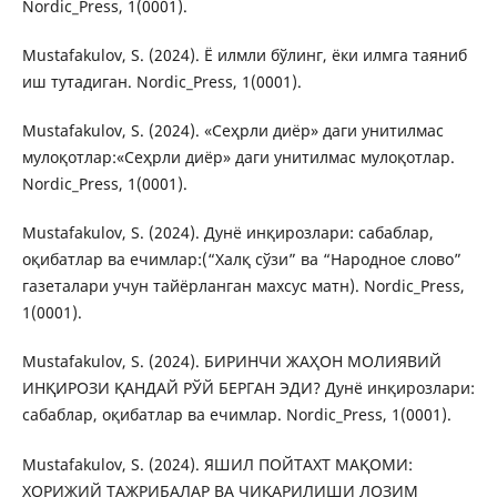
Nordic_Press, 1(0001).
Mustafakulov, S. (2024). Ё илмли бўлинг, ёки илмга таяниб
иш тутадиган. Nordic_Press, 1(0001).
Mustafakulov, S. (2024). «Сеҳрли диёр» даги унитилмас
мулоқотлар:«Сеҳрли диёр» даги унитилмас мулоқотлар.
Nordic_Press, 1(0001).
Mustafakulov, S. (2024). Дунё инқирозлари: сабаблар,
оқибатлар ва ечимлар:(“Халқ сўзи” ва “Народное слово”
газеталари учун тайёрланган махсус матн). Nordic_Press,
1(0001).
Mustafakulov, S. (2024). БИРИНЧИ ЖАҲОН МОЛИЯВИЙ
ИНҚИРОЗИ ҚАНДАЙ РЎЙ БЕРГАН ЭДИ? Дунё инқирозлари:
сабаблар, оқибатлар ва ечимлар. Nordic_Press, 1(0001).
Mustafakulov, S. (2024). ЯШИЛ ПОЙТАХТ МАҚОМИ:
ХОРИЖИЙ ТАЖРИБАЛАР ВА ЧИҚАРИЛИШИ ЛОЗИМ