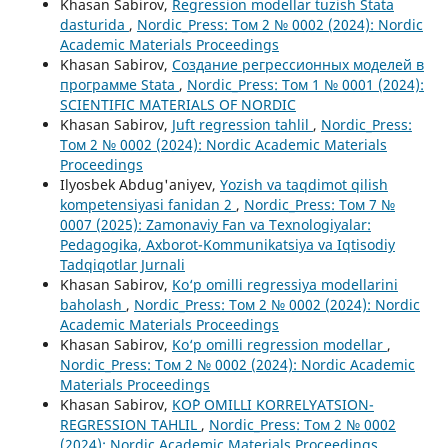
Khasan Sabirov,
Regression modellar tuzish Stata
dasturida
,
Nordic_Press: Том 2 № 0002 (2024): Nordic
Academic Materials Proceedings
Khasan Sabirov,
Создание регрессионных моделей в
программе Stata
,
Nordic_Press: Том 1 № 0001 (2024):
SCIENTIFIC MATERIALS OF NORDIC
Khasan Sabirov,
Juft regression tahlil
,
Nordic_Press:
Том 2 № 0002 (2024): Nordic Academic Materials
Proceedings
Ilyosbek Abdug'aniyev,
Yozish va taqdimot qilish
kompetensiyasi fanidan 2
,
Nordic_Press: Том 7 №
0007 (2025): Zamonaviy Fan va Texnologiyalar:
Pedagogika, Axborot-Kommunikatsiya va Iqtisodiy
Tadqiqotlar Jurnali
Khasan Sabirov,
Ko‘p omilli regressiya modellarini
baholash
,
Nordic_Press: Том 2 № 0002 (2024): Nordic
Academic Materials Proceedings
Khasan Sabirov,
Ko‘p omilli regression modellar
,
Nordic_Press: Том 2 № 0002 (2024): Nordic Academic
Materials Proceedings
Khasan Sabirov,
KO`P OMILLI KORRELYATSION-
REGRESSION TAHLIL
,
Nordic_Press: Том 2 № 0002
(2024): Nordic Academic Materials Proceedings