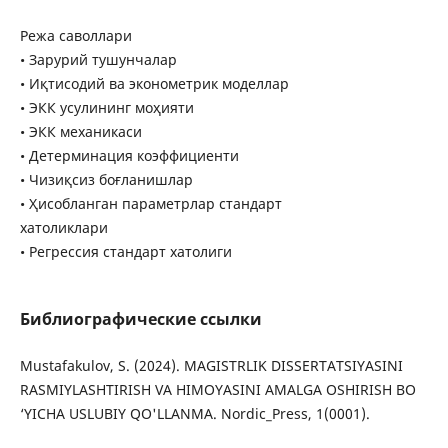
Режа саволлари
• Зарурий тушунчалар
• Иқтисодий ва эконометрик моделлар
• ЭКК усулининг моҳияти
• ЭКК механикаси
• Детерминация коэффициенти
• Чизиқсиз боғланишлар
• Ҳисобланган параметрлар стандарт
хатоликлари
• Регрессия стандарт хатолиги
Библиографические ссылки
Mustafakulov, S. (2024). MAGISTRLIK DISSERTATSIYASINI
RASMIYLASHTIRISH VA HIMOYASINI AMALGA OSHIRISH BO
‘YICHA USLUBIY QO'LLANMA. Nordic_Press, 1(0001).