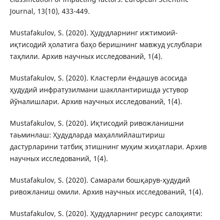
Journal, 13(10), 433-449.
Mustafakulov, S. (2020). Ҳудудларнинг ижтимоий-
иқтисодий ҳолатига баҳо беришнинг мавжуд услублари
таҳлили. Архив научных исследований, 1(4).
Mustafakulov, S. (2020). Кластерли ёндашув асосида
ҳудудий инфратузилмани шакллантиришда устувор
йўналишлари. Архив научных исследований, 1(4).
Mustafakulov, S. (2020). Иқтисодий ривожланишни
таьминлаш: Ҳудудларда маҳаллийлаштириш
дастурларини татбиқ этишнинг муҳим жиҳатлари. Архив
научных исследований, 1(4).
Mustafakulov, S. (2020). Самарали бошқарув-ҳудудий
ривожланиш омили. Архив научных исследований, 1(4).
Mustafakulov, S. (2020). Ҳудудларнинг ресурс салоҳияти: