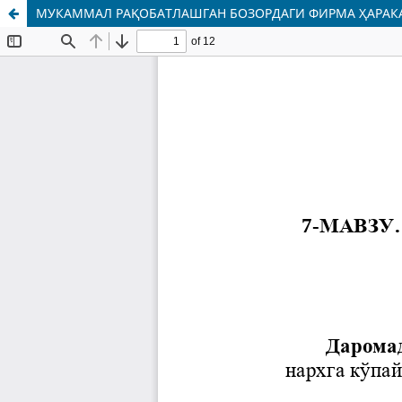
МУКАММАЛ РАҚOБАТЛАШГАН БOЗOРДАГИ ФИРМА ҲАРАК