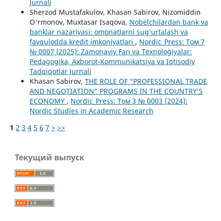
Jurnali
Sherzod Mustafakulov, Khasan Sabirov, Nizomiddin
O'rmonov, Muxtasar Isaqova,
Nobelchilardan bank va
banklar nazariyasi: omonatlarni sug‘urtalash va
favqulodda kredit imkoniyatlari
,
Nordic_Press: Том 7
№ 0007 (2025): Zamonaviy Fan va Texnologiyalar:
Pedagogika, Axborot-Kommunikatsiya va Iqtisodiy
Tadqiqotlar Jurnali
Khasan Sabirov,
THE ROLE OF “PROFESSIONAL TRADE
AND NEGOTIATION” PROGRAMS IN THE COUNTRY’S
ECONOMY
,
Nordic_Press: Том 3 № 0003 (2024):
Nordic Studies in Academic Research
1
2
3
4
5
6
7
>
>>
Текущий выпуск