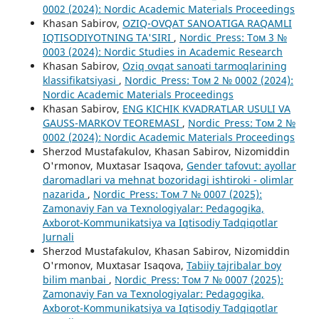
0002 (2024): Nordic Academic Materials Proceedings
Khasan Sabirov,
OZIQ-OVQAT SANOATIGA RAQAMLI
IQTISODIYOTNING TA'SIRI
,
Nordic_Press: Том 3 №
0003 (2024): Nordic Studies in Academic Research
Khasan Sabirov,
Oziq ovqat sanoati tarmoqlarining
klassifikatsiyasi
,
Nordic_Press: Том 2 № 0002 (2024):
Nordic Academic Materials Proceedings
Khasan Sabirov,
ENG KICHIK KVADRATLAR USULI VA
GAUSS-MARKOV TEOREMASI
,
Nordic_Press: Том 2 №
0002 (2024): Nordic Academic Materials Proceedings
Sherzod Mustafakulov, Khasan Sabirov, Nizomiddin
O'rmonov, Muxtasar Isaqova,
Gender tafovut: ayollar
daromadlari va mehnat bozoridagi ishtiroki - olimlar
nazarida
,
Nordic_Press: Том 7 № 0007 (2025):
Zamonaviy Fan va Texnologiyalar: Pedagogika,
Axborot-Kommunikatsiya va Iqtisodiy Tadqiqotlar
Jurnali
Sherzod Mustafakulov, Khasan Sabirov, Nizomiddin
O'rmonov, Muxtasar Isaqova,
Tabiiy tajribalar boy
bilim manbai
,
Nordic_Press: Том 7 № 0007 (2025):
Zamonaviy Fan va Texnologiyalar: Pedagogika,
Axborot-Kommunikatsiya va Iqtisodiy Tadqiqotlar