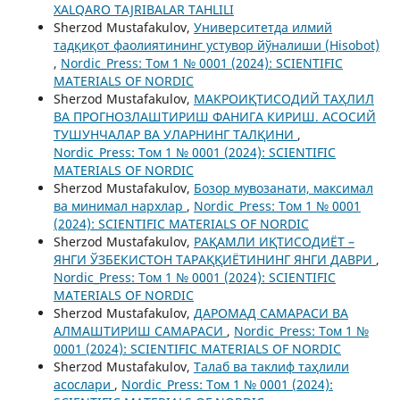
XALQARO TAJRIBALAR TAHLILI
Sherzod Mustafakulov,
Университетда илмий
тадқиқот фаолиятининг устувор йўналиши (Hisobot)
,
Nordic_Press: Том 1 № 0001 (2024): SCIENTIFIC
MATERIALS OF NORDIC
Sherzod Mustafakulov,
МАКРОИҚТИСОДИЙ ТАҲЛИЛ
ВА ПРОГНОЗЛАШТИРИШ ФАНИГА КИРИШ. АСОСИЙ
ТУШУНЧАЛАР ВА УЛАРНИНГ ТАЛҚИНИ
,
Nordic_Press: Том 1 № 0001 (2024): SCIENTIFIC
MATERIALS OF NORDIC
Sherzod Mustafakulov,
Бозор мувозанати, максимал
ва минимал нархлар
,
Nordic_Press: Том 1 № 0001
(2024): SCIENTIFIC MATERIALS OF NORDIC
Sherzod Mustafakulov,
РАҚАМЛИ ИҚТИСОДИЁТ –
ЯНГИ ЎЗБЕКИСТОН ТАРАҚҚИЁТИНИНГ ЯНГИ ДАВРИ
,
Nordic_Press: Том 1 № 0001 (2024): SCIENTIFIC
MATERIALS OF NORDIC
Sherzod Mustafakulov,
ДАРОМАД САМАРАСИ ВА
АЛМАШТИРИШ САМАРАСИ
,
Nordic_Press: Том 1 №
0001 (2024): SCIENTIFIC MATERIALS OF NORDIC
Sherzod Mustafakulov,
Талаб ва таклиф таҳлили
асослари
,
Nordic_Press: Том 1 № 0001 (2024):