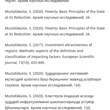
region. Архив научных исследований.
Mustafakulov, S. (2020). Poverty: Basic Principles of the State
at its Reduction. Архив научных исследований, 34.
Mustafakulov, S. (2020). Poverty: Basic Principles of the State
at its Reduction. Архив научных исследований, 34.
Mustafakulov, S. (2017). Investment attractiveness of
regions: Methodic aspects of the definition and
classification of impacting factors. European Scientific
Journal, 13(10), 433-449.
Mustafakulov, S. (2020). Ҳудудларнинг ижтимоий-
иқтисодий ҳолатига баҳо беришнинг мавжуд услублари
таҳлили. Архив научных исследований, 1(4).
Mustafakulov, S. (2020). Кластерли ёндашув асосида
ҳудудий инфратузилмани шакллантиришда устувор
йўналишлари. Архив научных исследований, 1(4).