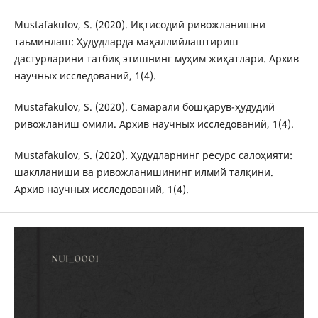
Mustafakulov, S. (2020). Иқтисодий ривожланишни
таьминлаш: Ҳудудларда маҳаллийлаштириш
дастурларини татбиқ этишнинг муҳим жиҳатлари. Архив
научных исследований, 1(4).
Mustafakulov, S. (2020). Самарали бошқарув-ҳудудий
ривожланиш омили. Архив научных исследований, 1(4).
Mustafakulov, S. (2020). Ҳудудларнинг ресурс салоҳияти:
шаклланиши ва ривожланишининг илмий талқини.
Архив научных исследований, 1(4).