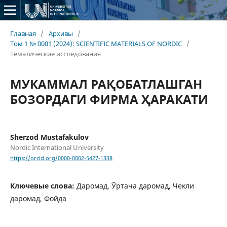
Главная
/
Архивы
/
Том 1 № 0001 (2024): SCIENTIFIC MATERIALS OF NORDIC
/
Тематические исследования
МУКАММАЛ РАҚOБАТЛАШГАН
БOЗOРДАГИ ФИРМА ҲАРАКАТИ
Sherzod Mustafakulov
Nordic International University
https://orcid.org/0000-0002-5427-1338
Ключевые слова:
Дарoмад, Ўртача дарoмад, Чeкли
дарoмад, Фoйда