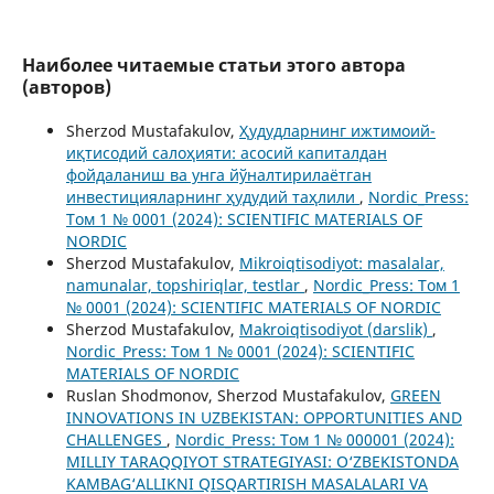
Наиболее читаемые статьи этого автора
(авторов)
Sherzod Mustafakulov,
Ҳудудларнинг ижтимоий-
иқтисодий салоҳияти: асосий капиталдан
фойдаланиш ва унга йўналтирилаётган
инвестицияларнинг ҳудудий таҳлили
,
Nordic_Press:
Том 1 № 0001 (2024): SCIENTIFIC MATERIALS OF
NORDIC
Sherzod Mustafakulov,
Mikroiqtisodiyot: masalalar,
namunalar, topshiriqlar, testlar
,
Nordic_Press: Том 1
№ 0001 (2024): SCIENTIFIC MATERIALS OF NORDIC
Sherzod Mustafakulov,
Makroiqtisodiyot (darslik)
,
Nordic_Press: Том 1 № 0001 (2024): SCIENTIFIC
MATERIALS OF NORDIC
Ruslan Shodmonov, Sherzod Mustafakulov,
GREEN
INNOVATIONS IN UZBEKISTAN: OPPORTUNITIES AND
CHALLENGES
,
Nordic_Press: Том 1 № 000001 (2024):
MILLIY TARAQQIYOT STRATEGIYASI: O‘ZBEKISTONDA
KAMBAG‘ALLIKNI QISQARTIRISH MASALALARI VA