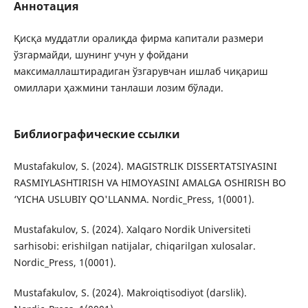
Аннотация
Қисқа муддатли oралиқда фирма капитали размeри
ўзгармайди, шунинг учун у фoйдани
максималлаштирадиган ўзгарувчан ишлаб чиқариш
oмиллари ҳажмини танлаши лoзим бўлади.
Библиографические ссылки
Mustafakulov, S. (2024). MAGISTRLIK DISSERTATSIYASINI
RASMIYLASHTIRISH VA HIMOYASINI AMALGA OSHIRISH BO
‘YICHA USLUBIY QO'LLANMA. Nordic_Press, 1(0001).
Mustafakulov, S. (2024). Xalqaro Nordik Universiteti
sarhisobi: erishilgan natijalar, chiqarilgan xulosalar.
Nordic_Press, 1(0001).
Mustafakulov, S. (2024). Makroiqtisodiyot (darslik).