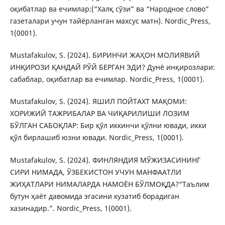
оқибатлар ва ечимлар:(“Халқ сўзи” ва “Народное слово”
газеталари учун тайёрланган махсус матн). Nordic_Press,
1(0001).
Mustafakulov, S. (2024). БИРИНЧИ ЖАҲОН МОЛИЯВИЙ
ИНҚИРОЗИ ҚАНДАЙ РЎЙ БЕРГАН ЭДИ? Дунё инқирозлари:
сабаблар, оқибатлар ва ечимлар. Nordic_Press, 1(0001).
Mustafakulov, S. (2024). ЯШИЛ ПОЙТАХТ МАҚОМИ:
ХОРИЖИЙ ТАЖРИБАЛАР ВА ЧИҚАРИЛИШИ ЛОЗИМ
БЎЛГАН САБОҚЛАР: Бир қўл иккинчи қўлни ювади, икки
қўл бирлашиб юзни ювади. Nordic_Press, 1(0001).
Mustafakulov, S. (2024). ФИНЛЯНДИЯ МЎЖИЗАСИНИНГ
СИРИ НИМАДА, ЎЗБЕКИСТОН УЧУН МАНФААТЛИ
ЖИҲАТЛАРИ НИМАЛАРДА НАМОЁН БЎЛМОҚДА?“Таълим
бутун ҳаёт давомида эгасини кузатиб борадиган
хазинадир.”. Nordic_Press, 1(0001).