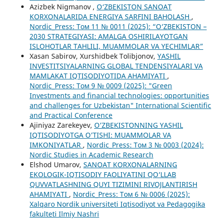
Azizbek Nigmanov ,
O‘ZBEKISTON SANOAT
KORXONALARIDA ENERGIYA SARFINI BAHOLASH
,
Nordic_Press: Том 11 № 0011 (2025): “O‘ZBEKISTON –
2030 STRATEGIYASI: AMALGA OSHIRILAYOTGAN
ISLOHOTLAR TAHLILI, MUAMMOLAR VA YECHIMLAR”
Xasan Sabirov, Xurshidbek Tolibjonov,
YASHIL
INVESTITSIYALARNING GLOBAL TENDENSIYALARI VA
MAMLAKAT IQTISODIYOTIDA AHAMIYATI
,
Nordic_Press: Том 9 № 0009 (2025): "Green
Investments and financial technologies: opportunities
and challenges for Uzbekistan" International Scientific
and Practical Conference
Ajiniyaz Zarekeyev,
O’ZBEKISTONNING YASHIL
IQTISODIYOTGA O’TISHI: MUAMMOLAR VA
IMKONIYATLAR
,
Nordic_Press: Том 3 № 0003 (2024):
Nordic Studies in Academic Research
Elshod Umarov,
SANOAT KORXONALARNING
EKOLOGIK-IQTISODIY FAOLIYATINI QO‘LLAB
QUVVATLASHNING QUYI TIZIMINI RIVOJLANTIRISH
AHAMIYATI
,
Nordic_Press: Том 6 № 0006 (2025):
Xalqaro Nordik universiteti Iqtisodiyot va Pedagogika
fakulteti Ilmiy Nashri