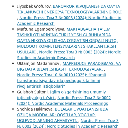
Ilyosbek G'ofurov,
BARQAROR RIVOJLANISHDA QAYTA
TIKLANUVCHI ENERGIYA TEXNOLOGIYALARINING ROLI
,
Nordic_Press: Том 3 № 0003 (2024): Nordic Studies in
Academic Research
Maftuna Egamberdiyeva,
MAKTABGACHA TA’LIM
TASHKILOTLARINING TURLI YOSH GURUHLARIDA
QAYTA HIKOYA QILISHGA O‘RGATISH ORQALI NUTQ,
MULOQOT KOMPETENSIYALARINI SHAKLLANTIRISH
USULLARI
,
Nordic_Press: Том 3 № 0003 (2024): Nordic
Studies in Academic Research
Uktamjon Madaminov ,
MAPREDUCE PARADIGMASI VA
BIG DATA BILAN ISHLASH TEXNOLOGIYALARI
,
Nordic_Press: Том 10 № 0010 (2025): “Raqamli
transformatsiya davrida pedagogik ta’limni
rivojlantirish istiqbollari”
Gulshoh Sultoni,
Iqlim o’zgarishining umumiy
iqtisodiyotga ta’siri
,
Nordic_Press: Том 2 № 0002
(2024): Nordic Academic Materials Proceedings
Shohida Hakimova,
BОLАLАR ОVQАTLАNISHIDА
ОZUQА MОDDАLАR: ОQSILLАR, YОG‘LАR,
UGLЕVОDLАRNING АHАMIYАTI.
,
Nordic_Press: Том 3
№ 0003 (2024): Nordic Studies in Academic Research