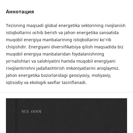
Аннотация
Tezisning maqsadi global energetika sektorining rivojlanish
istiqbollarini ochib berish va jahon energetika sanoatida
muqobil energiya manbalarining istiqbollarini ko'rib
chiqishdir. Energiyani diversifikatsiya qilish maqsadida biz
muqobil energiya manbalaridan foydalanishning
yo‘nalishlari va salohiyatini hamda muqobil energiyani
rivojlantirishni jadallashtirish imkoniyatlarini aniqlaymiz.
Jahon energetika bozorlaridagi geosiyosiy, moliyaviy,
iqtisodiy va ekologik xavflar tasniflanadi.