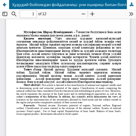
Ҳудудий бойликдан фойдаланиш: уни ошириш билан боғлиқ бўлган инвестициявий омиллар таҳлили