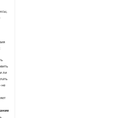
ксы,
е
вия
:
ть
авить
и ли
елать
 не
ряет
вание
ь