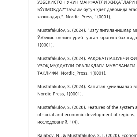
ЎЗБЕКИСТОН УЧУН МАНФААТЛИ ЖИҲАТЛАРИ
БЎЛМОҚДА?“Таълим бутун ҳаёт давомида эгас
хазинадир.”. Nordic_Press, 1(0001).
Mustafakulov, S. (2024). “Эзгу янгиланишлар 
Ўзбекистоннинг уриб турган юрагига бахшида 
1(0001).
Mustafakulov, S. (2024). РАҚОБАТЛАШУВЧИ 
УЗОҚ МУДДАТЛИ ОРАЛИҚДАГИ МУВОЗАНАТИ 
ТАКЛИФИ. Nordic_Press, 1(0001).
Mustafakulov, S. (2024). Капитал қўйилмалар в
Nordic_Press, 1(0001).
Mustafakulov, S. (2020). Features of the syste
of social and economic development of regions
исследований, 1(4).
Rajabov, N., & Mustafakulov, S. I. (2020). Econom