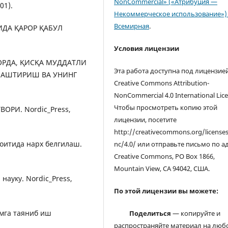
NonCommercial» («Атрибуция —
01).
Некоммерческое использование») 
Всемирная
.
ТИДА ҚАРОР ҚАБУЛ
Условия лицензии
ОЗОРДА, ҚИСҚА МУДДАТЛИ
Эта работа доступна под лицензие
АШТИРИШ ВА УНИНГ
Creative Commons Attribution-
NonCommercial 4.0 International Lice
Чтобы просмотреть копию этой
ВОРИ. Nordic_Press,
лицензии, посетите
http://creativecommons.org/license
роитида нарх белгилаш.
nc/4.0/ или отправьте письмо по а
Creative Commons, PO Box 1866,
Mountain View, CA 94042, США.
 науку. Nordic_Press,
По этой лицензии вы можете:
илмга таяниб иш
Поделиться
— копируйте и
распространяйте материал на люб