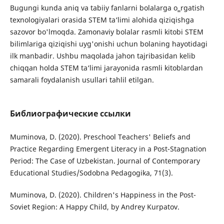
Bugungi kunda aniq va tabiiy fanlarni bolalarga o‗rgatish
texnologiyalari orasida STEM ta‘limi alohida qiziqishga
sazovor bo'lmoqda. Zamonaviy bolalar rasmli kitobi STEM
bilimlariga qiziqishi uyg'onishi uchun bolaning hayotidagi
ilk manbadir. Ushbu maqolada jahon tajribasidan kelib
chiqqan holda STEM ta‘limi jarayonida rasmli kitoblardan
samarali foydalanish usullari tahlil etilgan.
Библиографические ссылки
Muminova, D. (2020). Preschool Teachers' Beliefs and
Practice Regarding Emergent Literacy in a Post-Stagnation
Period: The Case of Uzbekistan. Journal of Contemporary
Educational Studies/Sodobna Pedagogika, 71(3).
Muminova, D. (2020). Children's Happiness in the Post-
Soviet Region: A Happy Child, by Andrey Kurpatov.