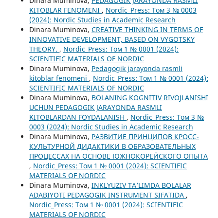
Dinara Muminova,
PEDAGOGIK JARAYONDA RASMLI
KITOBLAR FENOMENI
,
Nordic_Press: Том 3 № 0003
(2024): Nordic Studies in Academic Research
Dinara Muminova,
CREATIVE THINKING IN TERMS OF
INNOVATIVE DEVELOPMENT, BASED ON VYGOTSKY
THEORY.
,
Nordic_Press: Том 1 № 0001 (2024):
SCIENTIFIC MATERIALS OF NORDIC
Dinara Muminova,
Pedagogik jarayonda rasmli
kitoblar fenomeni
,
Nordic_Press: Том 1 № 0001 (2024):
SCIENTIFIC MATERIALS OF NORDIC
Dinara Muminova,
BOLANING KOGNITIV RIVOJLANISHI
UCHUN PEDAGOGIK JARAYONDA RASMLI
KITOBLARDAN FOYDALANISH
,
Nordic_Press: Том 3 №
0003 (2024): Nordic Studies in Academic Research
Dinara Muminova,
РАЗВИТИЕ ПРИНЦИПОВ КРОСС-
КУЛЬТУРНОЙ ДИДАКТИКИ В ОБРАЗОВАТЕЛЬНЫХ
ПРОЦЕССАХ НА ОСНОВЕ ЮЖНОКОРЕЙСКОГО ОПЫТА
,
Nordic_Press: Том 1 № 0001 (2024): SCIENTIFIC
MATERIALS OF NORDIC
Dinara Muminova,
INKLYUZIV TA’LIMDA BOLALAR
ADABIYOTI PEDAGOGIK INSTRUMENT SIFATIDA
,
Nordic_Press: Том 1 № 0001 (2024): SCIENTIFIC
MATERIALS OF NORDIC