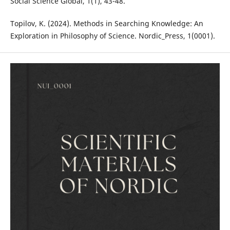
Social Science Global, 1(1), 43-48.
Topilov, K. (2024). Methods in Searching Knowledge: An
Exploration in Philosophy of Science. Nordic_Press, 1(0001).