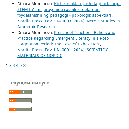
Dinara Muminova,
Kichik maktab yoshidagi bolalarga
STEM ta'limi jarayonida rasmli kitoblardan
foydalanishning pedagogik-psixologik aspektlari
,
Nordic_Press: Том 3 № 0003 (2024): Nordic Studies in
Academic Research
Dinara Muminova,
Preschool Teachers’ Beliefs and
Practice Regarding Emergent Literacy in a Post-
Stagnation Period: The Case of Uzbekistan
,
Nordic_Press: Том 1 № 0001 (2024): SCIENTIFIC
MATERIALS OF NORDIC
1
2
3
4
>
>>
Текущий выпуск