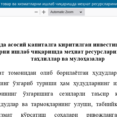
, товар ва хизматларни ишлаб чиқаришда меҳнат ресурсларини