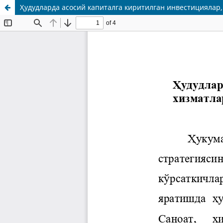
Ҳудудларда асосий капиталга киритилган инвестициялар