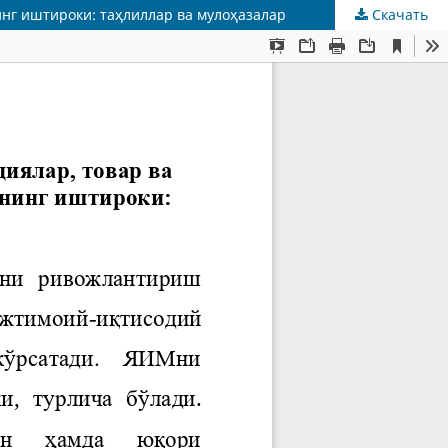
нг иштироки: таҳлиллар ва мулоҳазалар
Скачать