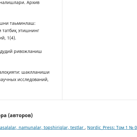
налишлари. Архив
нишни таьминлаш:
 татбиқ этишнинг
, 1(4).
-ҳудудий ривожланиш
 салоҳияти: шаклланиши
аучных исследований,
ра (авторов)
asalalar, namunalar, topshiriqlar, testlar
,
Nordic_Press: Том 1 № 