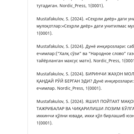
тутадиган. Nordic_Press, 1(0001).
Mustafakulov, S. (2024). «Сеҳрли диёр» даги у
мулоқотлар:«Сеҳрли диёр» даги унитилмас мул
1(0001).
Mustafakulov, S. (2024). Дунё инқирозлари: са
ечимлар:(“Халқ сўзи” ва “Народное слово” га
тайёрланган махсус матн). Nordic_Press, 1(0001
Mustafakulov, S. (2024). БИРИНЧИ ЖАҲОН 
ҚАНДАЙ РЎЙ БЕРГАН ЭДИ? Дунё инқирозлари: 
ечимлар. Nordic_Press, 1(0001).
Mustafakulov, S. (2024). ЯШИЛ ПОЙТАХТ МА
ТАЖРИБАЛАР ВА ЧИҚАРИЛИШИ ЛОЗИМ БЎЛГАН
иккинчи қўлни ювади, икки қўл бирлашиб юзни
1(0001).