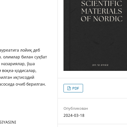
ауреатига лойиқ деб
. олимлар билан суҳбат
 назариялар, ўша
 воқеа-ҳодисалар,
рилган иқтисодий
асосида очиб берилган.
PDF
Опубликован
2024-03-18
SIYASINI