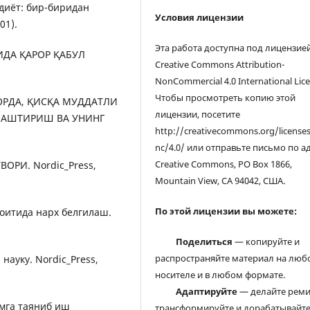
одиёт: бир-биридан
Условия лицензии
01).
Эта работа доступна под лицензие
ТИДА ҚАРОР ҚАБУЛ
Creative Commons Attribution-
NonCommercial 4.0 International Lice
Чтобы просмотреть копию этой
ОЗОРДА, ҚИСҚА МУДДАТЛИ
лицензии, посетите
АШТИРИШ ВА УНИНГ
http://creativecommons.org/license
nc/4.0/ или отправьте письмо по а
Creative Commons, PO Box 1866,
ВОРИ. Nordic_Press,
Mountain View, CA 94042, США.
По этой лицензии вы можете:
роитида нарх белгилаш.
Поделиться
— копируйте и
распространяйте материал на люб
 науку. Nordic_Press,
носителе и в любом формате.
Адаптируйте
— делайте реми
илмга таяниб иш
трансформируйте и дорабатывайт