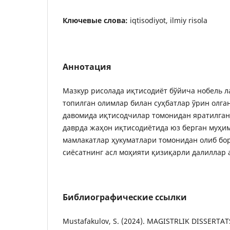
Ключевые слова:
iqtisodiyot, ilmiy risola
Аннотация
Мазкур рисолада иқтисодиёт бўйича нобель л
топилган олимлар билан суҳбатлар ўрин олган
давомида иқтисодчилар томонидан яратилган
даврда жаҳон иқтисодиётида юз берган муҳим
мамлакатлар ҳукуматлари томонидан олиб бо
сиёсатнинг асл моҳияти қизиқарли далиллар 
Библиографические ссылки
Mustafakulov, S. (2024). MAGISTRLIK DISSERTAT