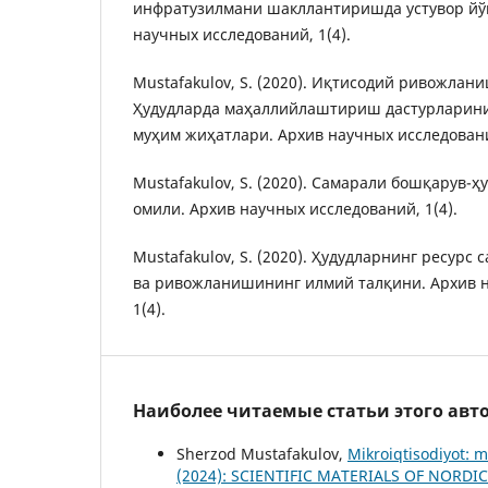
инфратузилмани шакллантиришда устувор йў
научных исследований, 1(4).
Mustafakulov, S. (2020). Иқтисодий ривожла
Ҳудудларда маҳаллийлаштириш дастурларини
муҳим жиҳатлари. Архив научных исследований
Mustafakulov, S. (2020). Самарали бошқарув
омили. Архив научных исследований, 1(4).
Mustafakulov, S. (2020). Ҳудудларнинг ресурс
ва ривожланишининг илмий талқини. Архив н
1(4).
Наиболее читаемые статьи этого авто
Sherzod Mustafakulov,
Mikroiqtisodiyot: m
(2024): SCIENTIFIC MATERIALS OF NORDIC