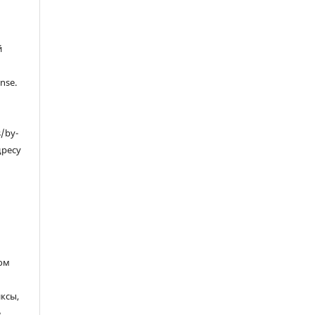
й
nse.
s/by-
дресу
ом
ксы,
е