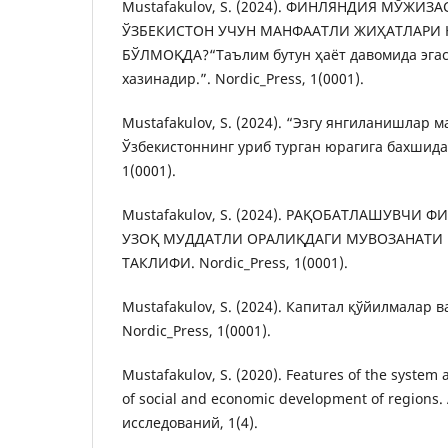
Mustafakulov, S. (2024). ФИНЛЯНДИЯ МЎЖИ
ЎЗБЕКИСТОН УЧУН МАНФААТЛИ ЖИҲАТЛАРИ
БЎЛМОҚДА?“Таълим бутун ҳаёт давомида эгас
хазинадир.”. Nordic_Press, 1(0001).
Mustafakulov, S. (2024). “Эзгу янгиланишлар 
Ўзбекистоннинг уриб турган юрагига бахшида 
1(0001).
Mustafakulov, S. (2024). РАҚОБАТЛАШУВЧИ 
УЗОҚ МУДДАТЛИ ОРАЛИҚДАГИ МУВОЗАНАТИ 
ТАКЛИФИ. Nordic_Press, 1(0001).
Mustafakulov, S. (2024). Капитал қўйилмалар в
Nordic_Press, 1(0001).
Mustafakulov, S. (2020). Features of the syste
of social and economic development of regions
исследований, 1(4).