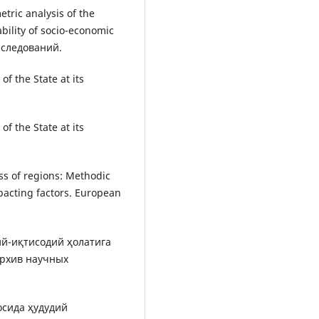
etric analysis of the
bility of socio-economic
сследований.
of the State at its
of the State at its
ss of regions: Methodic
mpacting factors. European
оий-иқтисодий ҳолатига
Архив научных
сосида ҳудудий