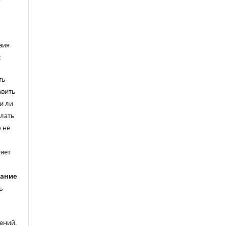
вия
:
ть
авить
и ли
елать
 не
ряет
вание
ь
ений.