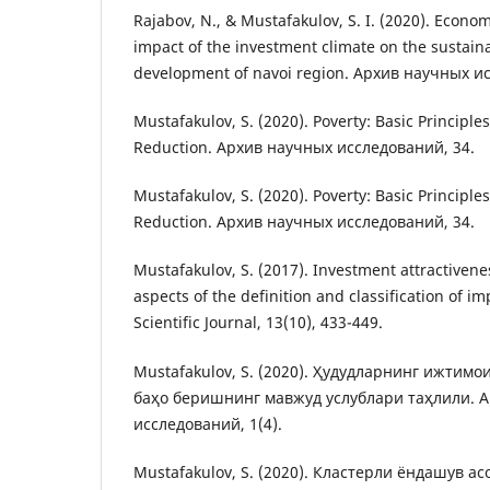
Rajabov, N., & Mustafakulov, S. I. (2020). Econom
impact of the investment climate on the sustaina
development of navoi region. Архив научных и
Mustafakulov, S. (2020). Poverty: Basic Principles 
Reduction. Архив научных исследований, 34.
Mustafakulov, S. (2020). Poverty: Basic Principles 
Reduction. Архив научных исследований, 34.
Mustafakulov, S. (2017). Investment attractivene
aspects of the definition and classification of i
Scientific Journal, 13(10), 433-449.
Mustafakulov, S. (2020). Ҳудудларнинг ижтим
баҳо беришнинг мавжуд услублари таҳлили. 
исследований, 1(4).
Mustafakulov, S. (2020). Кластерли ёндашув а