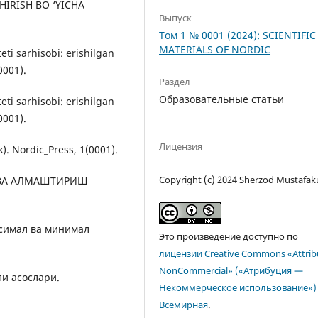
IRISH BO ‘YICHA
Выпуск
Том 1 № 0001 (2024): SCIENTIFIC
MATERIALS OF NORDIC
eti sarhisobi: erishilgan
0001).
Раздел
Образовательные статьи
eti sarhisobi: erishilgan
0001).
Лицензия
k). Nordic_Press, 1(0001).
Copyright (c) 2024 Sherzod Mustafak
СИ ВА АЛМАШТИРИШ
аксимал ва минимал
Это произведение доступно по
лицензии Creative Commons «Attrib
NonCommercial» («Атрибуция —
ли асослари.
Некоммерческое использование») 
Всемирная
.