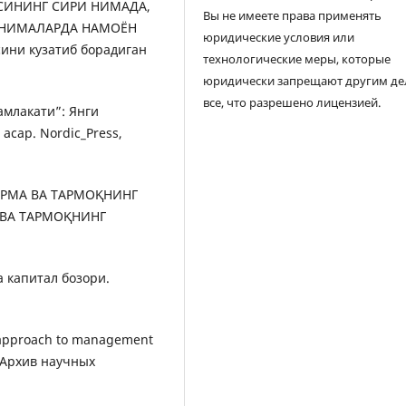
ЗАСИНИНГ СИРИ НИМАДА,
Вы не имеете права применять
 НИМАЛАРДА НАМОЁН
юридические условия или
ини кузатиб борадиган
технологические меры, которые
юридически запрещают другим де
все, что разрешено лицензией.
мамлакати”: Янги
асар. Nordic_Press,
ФИРМА ВА ТАРМОҚНИНГ
ВА ТАРМОҚНИНГ
а капитал бозори.
m approach to management
. Архив научных