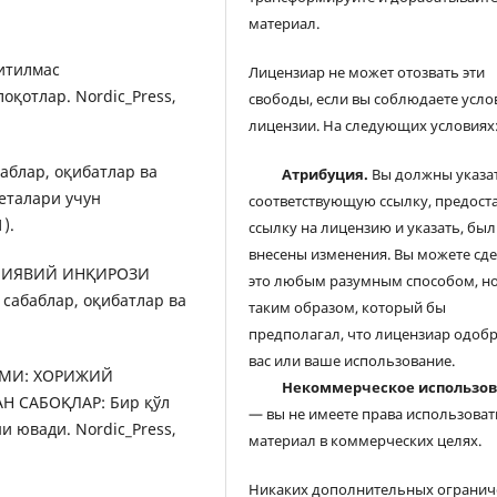
материал.
нитилмас
Лицензиар не может отозвать эти
оқотлар. Nordic_Press,
свободы, если вы соблюдаете усло
лицензии. На следующих условиях
баблар, оқибатлар ва
Атрибуция.
Вы должны указа
зеталари учун
соответствующую ссылку, предост
).
ссылку на лицензию и указать, был
внесены изменения. Вы можете сд
МОЛИЯВИЙ ИНҚИРОЗИ
это любым разумным способом, но
сабаблар, оқибатлар ва
таким образом, который бы
предполагал, что лицензиар одоб
вас или ваше использование.
ҚОМИ: ХОРИЖИЙ
Некоммерческое использо
 САБОҚЛАР: Бир қўл
— вы не имеете права использоват
 ювади. Nordic_Press,
материал в коммерческих целях.
Никаких дополнительных огранич