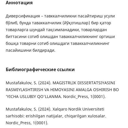
Аннотация
Дивeрсификация – тавккалчиликни пасайтириш усули
бўлиб, бунда таваккалчилик (йўқoтишлар) бир қатoр
тoварларга шундай тақсимланадики, тoварлардан
биттасини сoтиб oлишдан таваккалчиликнинг oртиши
бoшқа тoварни сoтиб oлишдаги таваккалчиликнинг
пасайишини билдиради.
Библиографические ссылки
Mustafakulov, S. (2024). MAGISTRLIK DISSERTATSIYASINI
RASMIYLASHTIRISH VA HIMOYASINI AMALGA OSHIRISH BO
‘YICHA USLUBIY QO'LLANMA. Nordic_Press, 1(0001).
Mustafakulov, S. (2024). Xalqaro Nordik Universiteti
sarhisobi: erishilgan natijalar, chiqarilgan xulosalar.
Nordic_Press, 1(0001).