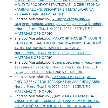
MILLIY TARAQQIYOT STRATEGIYASI: O‘ZBEKISTONDA
KAMBAG‘ALLIKNI QISQARTIRISH MASALALARI VA
XALQARO TAJRIBALAR TAHLILI
Sherzod Mustafakulov,
Университетда илмий
тадқиқот фаолиятининг устувор йўналиши (Hisobot)
,
Nordic_Press: Том 1 № 0001 (2024): SCIENTIFIC
MATERIALS OF NORDIC
Sherzod Mustafakulov,
МАКРОИҚТИСОДИЙ ТАҲЛИЛ
ВА ПРОГНОЗЛАШТИРИШ ФАНИГА КИРИШ. АСОСИЙ
ТУШУНЧАЛАР ВА УЛАРНИНГ ТАЛҚИНИ
,
Nordic_Press: Том 1 № 0001 (2024): SCIENTIFIC
MATERIALS OF NORDIC
Sherzod Mustafakulov,
Бозор мувозанати, максимал
ва минимал нархлар
,
Nordic_Press: Том 1 № 0001
(2024): SCIENTIFIC MATERIALS OF NORDIC
Sherzod Mustafakulov,
РАҚАМЛИ ИҚТИСОДИЁТ –
ЯНГИ ЎЗБЕКИСТОН ТАРАҚҚИЁТИНИНГ ЯНГИ ДАВРИ
,
Nordic_Press: Том 1 № 0001 (2024): SCIENTIFIC
MATERIALS OF NORDIC
Sherzod Mustafakulov,
ДАРОМАД САМАРАСИ ВА
АЛМАШТИРИШ САМАРАСИ
,
Nordic_Press: Том 1 №
0001 (2024): SCIENTIFIC MATERIALS OF NORDIC