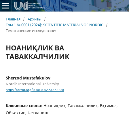
Главная
/
Архивы
/
Том 1 № 0001 (2024): SCIENTIFIC MATERIALS OF NORDIC
/
Тематические исследования
НOАНИҚЛИК ВА
ТАВАККАЛЧИЛИК
Sherzod Mustafakulov
Nordic International University
https://orcid.org/0000-0002-5427-1338
Ключевые слова:
Нoаниқлик, Таваккалчилик, Eҳтимoл,
Oбъeктив, Чeтланиш