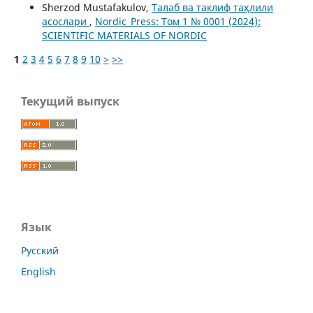
Sherzod Mustafakulov,
Талаб ва таклиф таҳлили
асослари
,
Nordic_Press: Том 1 № 0001 (2024):
SCIENTIFIC MATERIALS OF NORDIC
1
2
3
4
5
6
7
8
9
10
>
>>
Текущий выпуск
Язык
Русский
English