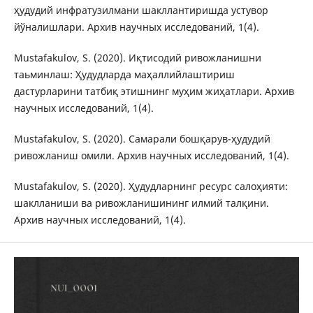
ҳудудий инфратузилмани шакллантиришда устувор
йўналишлари. Архив научных исследований, 1(4).
Mustafakulov, S. (2020). Иқтисодий ривожланишни
таьминлаш: Ҳудудларда маҳаллийлаштириш
дастурларини татбиқ этишнинг муҳим жиҳатлари. Архив
научных исследований, 1(4).
Mustafakulov, S. (2020). Самарали бошқарув-ҳудудий
ривожланиш омили. Архив научных исследований, 1(4).
Mustafakulov, S. (2020). Ҳудудларнинг ресурс салоҳияти:
шаклланиши ва ривожланишининг илмий талқини.
Архив научных исследований, 1(4).