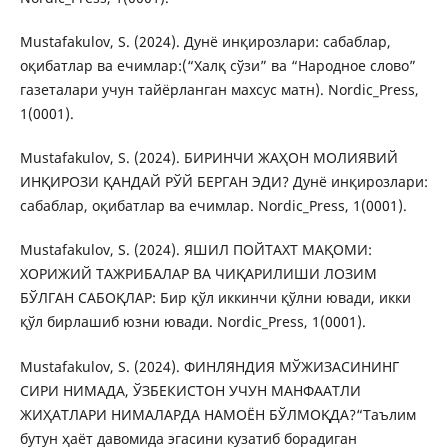
Mustafakulov, S. (2024). Дунё инқирозлари: сабаблар,
оқибатлар ва ечимлар:(“Халқ сўзи” ва “Народное слово”
газеталари учун тайёрланган махсус матн). Nordic_Press,
1(0001).
Mustafakulov, S. (2024). БИРИНЧИ ЖАҲОН МОЛИЯВИЙ
ИНҚИРОЗИ ҚАНДАЙ РЎЙ БЕРГАН ЭДИ? Дунё инқирозлари:
сабаблар, оқибатлар ва ечимлар. Nordic_Press, 1(0001).
Mustafakulov, S. (2024). ЯШИЛ ПОЙТАХТ МАҚОМИ:
ХОРИЖИЙ ТАЖРИБАЛАР ВА ЧИҚАРИЛИШИ ЛОЗИМ
БЎЛГАН САБОҚЛАР: Бир қўл иккинчи қўлни ювади, икки
қўл бирлашиб юзни ювади. Nordic_Press, 1(0001).
Mustafakulov, S. (2024). ФИНЛЯНДИЯ МЎЖИЗАСИНИНГ
СИРИ НИМАДА, ЎЗБЕКИСТОН УЧУН МАНФААТЛИ
ЖИҲАТЛАРИ НИМАЛАРДА НАМОЁН БЎЛМОҚДА?“Таълим
бутун ҳаёт давомида эгасини кузатиб борадиган