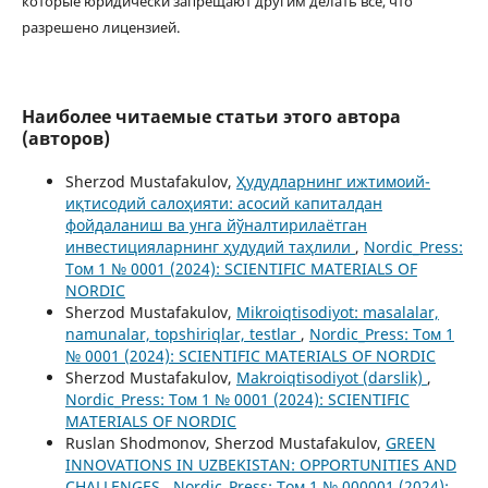
которые юридически запрещают другим делать все, что
разрешено лицензией.
Наиболее читаемые статьи этого автора
(авторов)
Sherzod Mustafakulov,
Ҳудудларнинг ижтимоий-
иқтисодий салоҳияти: асосий капиталдан
фойдаланиш ва унга йўналтирилаётган
инвестицияларнинг ҳудудий таҳлили
,
Nordic_Press:
Том 1 № 0001 (2024): SCIENTIFIC MATERIALS OF
NORDIC
Sherzod Mustafakulov,
Mikroiqtisodiyot: masalalar,
namunalar, topshiriqlar, testlar
,
Nordic_Press: Том 1
№ 0001 (2024): SCIENTIFIC MATERIALS OF NORDIC
Sherzod Mustafakulov,
Makroiqtisodiyot (darslik)
,
Nordic_Press: Том 1 № 0001 (2024): SCIENTIFIC
MATERIALS OF NORDIC
Ruslan Shodmonov, Sherzod Mustafakulov,
GREEN
INNOVATIONS IN UZBEKISTAN: OPPORTUNITIES AND
CHALLENGES
,
Nordic_Press: Том 1 № 000001 (2024):