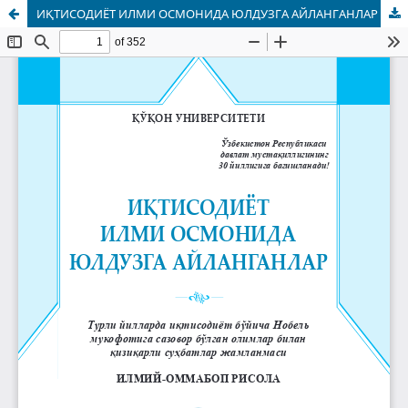
ИҚТИСОДИЁТ ИЛМИ ОСМОНИДА ЮЛДУЗГА АЙЛАНГАНЛАР (ИЛМИЙ-ОММАБОП РИСОЛА)