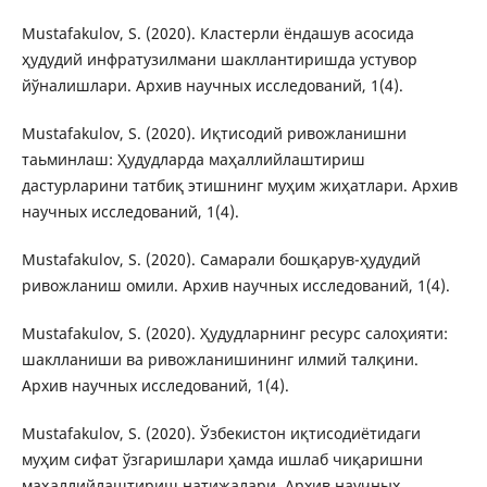
Mustafakulov, S. (2020). Кластерли ёндашув асосида
ҳудудий инфратузилмани шакллантиришда устувор
йўналишлари. Архив научных исследований, 1(4).
Mustafakulov, S. (2020). Иқтисодий ривожланишни
таьминлаш: Ҳудудларда маҳаллийлаштириш
дастурларини татбиқ этишнинг муҳим жиҳатлари. Архив
научных исследований, 1(4).
Mustafakulov, S. (2020). Самарали бошқарув-ҳудудий
ривожланиш омили. Архив научных исследований, 1(4).
Mustafakulov, S. (2020). Ҳудудларнинг ресурс салоҳияти:
шаклланиши ва ривожланишининг илмий талқини.
Архив научных исследований, 1(4).
Mustafakulov, S. (2020). Ўзбекистон иқтисодиётидаги
муҳим сифат ўзгаришлари ҳамда ишлаб чиқаришни
маҳаллийлаштириш натижалари. Архив научных