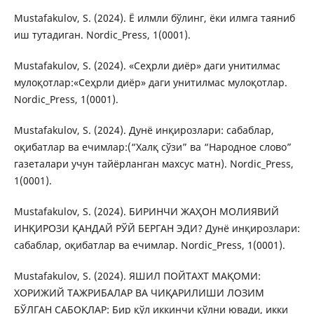
Mustafakulov, S. (2024). Ё илмли бўлинг, ёки илмга таяниб
иш тутадиган. Nordic_Press, 1(0001).
Mustafakulov, S. (2024). «Сеҳрли диёр» даги унитилмас
мулоқотлар:«Сеҳрли диёр» даги унитилмас мулоқотлар.
Nordic_Press, 1(0001).
Mustafakulov, S. (2024). Дунё инқирозлари: сабаблар,
оқибатлар ва ечимлар:(“Халқ сўзи” ва “Народное слово”
газеталари учун тайёрланган махсус матн). Nordic_Press,
1(0001).
Mustafakulov, S. (2024). БИРИНЧИ ЖАҲОН МОЛИЯВИЙ
ИНҚИРОЗИ ҚАНДАЙ РЎЙ БЕРГАН ЭДИ? Дунё инқирозлари:
сабаблар, оқибатлар ва ечимлар. Nordic_Press, 1(0001).
Mustafakulov, S. (2024). ЯШИЛ ПОЙТАХТ МАҚОМИ:
ХОРИЖИЙ ТАЖРИБАЛАР ВА ЧИҚАРИЛИШИ ЛОЗИМ
БЎЛГАН САБОҚЛАР: Бир қўл иккинчи қўлни ювади, икки