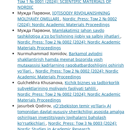
Том 1 № 0001 (2024): SCIENTIFIC MATERIALS OF
NORDIC
Мужда Парвони,
IQTISODIY RIVOJLANISHNING
MOLIYAVIY OMILLARI
,
Nordic_Press: Том 2 № 0002
(2024): Nordic Academic Materials Proceedings
Мужда Парвони,
Mamlakatimiz Jahon savdo
tashkilotiga a’zo bo’lishining ijobiy va salbiy jihatlari
,
Nordic_Press: Том 2 № 0002 (2024): Nordic Academic
Materials Proceedings
Nurmuhammad Xomidov,
Barkamol avlodni
shakllantirish hamda mexnat bozorida yosh
mutaxassisi kadrlarning raqobatbardoshligini oshirish
yo'llari.
,
Nordic_Press: Том 2 № 0002 (2024): Nordic
Academic Materials Proceedings
Gulchekhra Khusanova,
Kichik biznes va tadbirkorlik
subyektlarining moliyaviy faoliyati tahlili
,
Nordic_Press: Том 2 № 0002 (2024): Nordic Academic
Materials Proceedings
Jasurbek Qodirov,
«O‘zbekiston temir yo‘llari» AJ
tomonidan davlat-xususiy sherikchiligi asosida amalga
oshirilgan investitsiyaviy loyihalarni baholash
ko‘rsatkichlari
,
Nordic_Press: Том 3 № 0003 (2024):
Nordic Studies in Academic Research