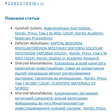
1
2
3
4
5
6
7
8
9
10
>
>>
Похожие статьи
Gulshoh Sultoni,
Makromoliyaviy bog‘liqliklar
,
Nordic_Press: Том 2 № 0002 (2024): Nordic Academic
Materials Proceedings
Zafarjon Abdullayev,
KAPITAL BOZORINI
RIVOJLANTIRISHDA MOLIYAVIY SЕKTORNI SOLIQLAR
VOSITASIDA TARTIBGA SOLISH
,
Nordic_Press: Том 3 №
0003 (2024): Nordic Studies in Academic Research
Sherzod Mustafakulov,
Ҳудудларда асосий капиталга
киритилган инвестициялар, товар ва хизматларни
ишлаб чиқаришда меҳнат ресурсларининг
иштироки: таҳлиллар ва мулоҳазалар
,
Nordic_Press:
Том 1 № 0001 (2024): SCIENTIFIC MATERIALS OF
NORDIC
Sherzod Mustafakulov,
Ҳудудларнинг ижтимоий-
иқтисодий салоҳияти: асосий капиталдан
фойдаланиш ва унга йўналтирилаётган
инвестицияларнинг ҳудудий таҳлили
,
Nordic_Press: