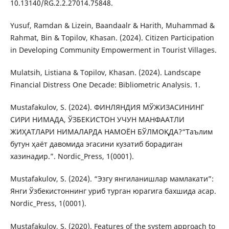
10.13140/RG.2.2.27014.75848.
Yusuf, Ramdan & Lizein, Baandaalr & Harith, Muhammad &
Rahmat, Bin & Topilov, Khasan. (2024). Citizen Participation
in Developing Community Empowerment in Tourist Villages.
Mulatsih, Listiana & Topilov, Khasan. (2024). Landscape
Financial Distress One Decade: Bibliometric Analysis. 1.
Mustafakulov, S. (2024). ФИНЛЯНДИЯ МЎЖИЗАСИНИНГ
СИРИ НИМАДА, ЎЗБЕКИСТОН УЧУН МАНФААТЛИ
ЖИҲАТЛАРИ НИМАЛАРДА НАМОЁН БЎЛМОҚДА?“Таълим
бутун ҳаёт давомида эгасини кузатиб борадиган
хазинадир.”. Nordic_Press, 1(0001).
Mustafakulov, S. (2024). “Эзгу янгиланишлар мамлакати”:
Янги Ўзбекистоннинг уриб турган юрагига бахшида асар.
Nordic_Press, 1(0001).
Mustafakulov, S. (2020). Features of the system approach to