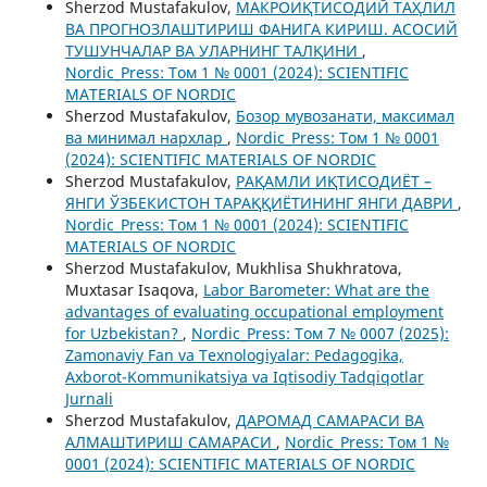
Sherzod Mustafakulov,
МАКРОИҚТИСОДИЙ ТАҲЛИЛ
ВА ПРОГНОЗЛАШТИРИШ ФАНИГА КИРИШ. АСОСИЙ
ТУШУНЧАЛАР ВА УЛАРНИНГ ТАЛҚИНИ
,
Nordic_Press: Том 1 № 0001 (2024): SCIENTIFIC
MATERIALS OF NORDIC
Sherzod Mustafakulov,
Бозор мувозанати, максимал
ва минимал нархлар
,
Nordic_Press: Том 1 № 0001
(2024): SCIENTIFIC MATERIALS OF NORDIC
Sherzod Mustafakulov,
РАҚАМЛИ ИҚТИСОДИЁТ –
ЯНГИ ЎЗБЕКИСТОН ТАРАҚҚИЁТИНИНГ ЯНГИ ДАВРИ
,
Nordic_Press: Том 1 № 0001 (2024): SCIENTIFIC
MATERIALS OF NORDIC
Sherzod Mustafakulov, Mukhlisa Shukhratova,
Muxtasar Isaqova,
Labor Barometer: What are the
advantages of evaluating occupational employment
for Uzbekistan?
,
Nordic_Press: Том 7 № 0007 (2025):
Zamonaviy Fan va Texnologiyalar: Pedagogika,
Axborot-Kommunikatsiya va Iqtisodiy Tadqiqotlar
Jurnali
Sherzod Mustafakulov,
ДАРОМАД САМАРАСИ ВА
АЛМАШТИРИШ САМАРАСИ
,
Nordic_Press: Том 1 №
0001 (2024): SCIENTIFIC MATERIALS OF NORDIC