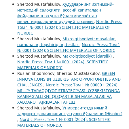
Sherzod Mustafakulov,
Ҳудудларнинг ижтимоий-
иқтисодий салоҳияти: асосий капиталдан
фойдаланиш ва унга йўналтирилаётган
инвестицияларнинг ҳудудий таҳлили
,
Nordic_Press:
Том 1 № 0001 (2024): SCIENTIFIC MATERIALS OF
NORDIC
Sherzod Mustafakulov,
Mikroiqtisodiyot: masalalar,
namunalar, topshiriqlar, testlar
,
Nordic_Press: Том 1
№ 0001 (2024): SCIENTIFIC MATERIALS OF NORDIC
Sherzod Mustafakulov,
Makroiqtisodiyot (darslik)
,
Nordic_Press: Том 1 № 0001 (2024): SCIENTIFIC
MATERIALS OF NORDIC
Ruslan Shodmonov, Sherzod Mustafakulov,
GREEN
INNOVATIONS IN UZBEKISTAN: OPPORTUNITIES AND
CHALLENGES
,
Nordic_Press: Том 1 № 000001 (2024):
MILLIY TARAQQIYOT STRATEGIYASI: O‘ZBEKISTONDA
KAMBAG‘ALLIKNI QISQARTIRISH MASALALARI VA
XALQARO TAJRIBALAR TAHLILI
Sherzod Mustafakulov,
Университетда илмий
тадқиқот фаолиятининг устувор йўналиши (Hisobot)
,
Nordic_Press: Том 1 № 0001 (2024): SCIENTIFIC
MATERIALS OF NORDIC