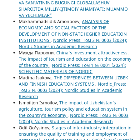
VA SAN’ATINING BUGUNGI GLOBALLASHUV
SHAROITDA MILLIY-IJTIMOIY AHAMIYATI: MUAMMO
VA YECHIMLAR”
Makhammadsidik Amonboev,
ANALYSIS OF
ECONOMIC AND SOCIAL FACTORS OF THE
DEVELOPMENT OF NON-STATE HIGHER EDUCATION
INSTITUTIONS
,
Nordic_Press: Том 3 № 0003 (2024):
Nordic Studies in Academic Research
Мужда Парвони,
China's investment attractiveness.
The impact of tourism and education on the economy
of the country
,
Nordic_Press: Том 1 № 0001 (2024):
SCIENTIFIC MATERIALS OF NORDIC
Madina Isakova,
THE DIFFERENCES BETWEEN UZBEK
AND FINNISH EDUCATION SYSTEMS
,
Nordic_Press:
Том 3 № 0003 (2024): Nordic Studies in Academic
Research
Ismoiljon Ismoilov,
The impact of Uzbekistan’s
agriculture, tourism policy and education system in
the country’s economy
,
Nordic_Press: Том 3 № 0003
(2024): Nordic Studies in Academic Research
Odil Qo'ysinov,
Stages of inter-industry integration in
ensuring the quality of training and employment of