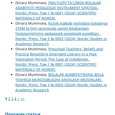
Dinara Muminova,
INKLYUZIV TA’LIMDA BOLALAR
ADABIYOTI PEDAGOGIK INSTRUMENT SIFATIDA
,
Nordic_Press: Том 1 № 0001 (2024): SCIENTIFIC
MATERIALS OF NORDIC
Dinara Muminova,
Kichik maktab yoshidagi bolalarga
STEM ta'limi jarayonida rasmli kitoblardan
foydalanishning pedagogik-psixologik aspektlari
,
Nordic_Press: Том 3 № 0003 (2024): Nordic Studies in
Academic Research
Dinara Muminova,
Preschool Teachers’ Beliefs and
Practice Regarding Emergent Literacy in a Post-
Stagnation Period: The Case of Uzbekistan
,
Nordic_Press: Том 1 № 0001 (2024): SCIENTIFIC
MATERIALS OF NORDIC
Dinara Muminova,
BOLALAR ADABIYOTINING BOLA
YOSHIGA MUNOSIBLIGINI ANIQLASH MEZONLARI
,
Nordic_Press: Том 3 № 0003 (2024): Nordic Studies in
Academic Research
1
2
3
4
>
>>
Похожие статьи