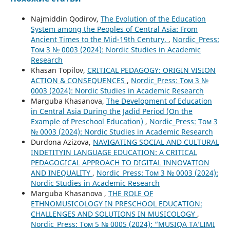
Najmiddin Qodirov,
The Evolution of the Education
System among the Peoples of Central Asia: From
Ancient Times to the Mid-19th Century.
,
Nordic_Press:
Том 3 № 0003 (2024): Nordic Studies in Academic
Research
Khasan Topilov,
CRITICAL PEDAGOGY: ORIGIN VISION
ACTION & CONSEQUENCES
,
Nordic_Press: Том 3 №
0003 (2024): Nordic Studies in Academic Research
Marguba Khasanova,
The Development of Education
in Central Asia During the Jadid Period (On the
Example of Preschool Education)
,
Nordic_Press: Том 3
№ 0003 (2024): Nordic Studies in Academic Research
Durdona Azizova,
NAVIGATING SOCIAL AND CULTURAL
INDETITYIN LANGUAGE EDUCATION: A CRITICAL
PEDAGOGICAL APPROACH TO DIGITAL INNOVATION
AND INEQUALITY
,
Nordic_Press: Том 3 № 0003 (2024):
Nordic Studies in Academic Research
Marguba Khasanova ,
THE ROLE OF
ETHNOMUSICOLOGY IN PRESCHOOL EDUCATION:
CHALLENGES AND SOLUTIONS IN MUSICOLOGY
,
Nordic_Press: Том 5 № 0005 (2024): “MUSIQA TA’LIMI