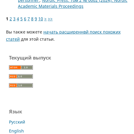
personnel
,
Nordic_Press: Том 2 № 0002 (2024): Nordic
Academic Materials Proceedings
1
2
3
4
5
6
7
8
9
10
>
>>
Вы также можете
начать расширеннвй поиск похожих
статей
для этой статьи.
Текущий выпуск
Язык
Русский
English