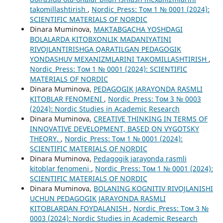
takomillashtirish
,
Nordic_Press: Том 1 № 0001 (2024):
SCIENTIFIC MATERIALS OF NORDIC
Dinara Muminova,
MAKTABGACHA YOSHDAGI
BOLALARDA KITOBXONLIK MADANIYATINI
RIVOJLANTIRISHGA QARATILGAN PEDAGOGIK
YONDASHUV MEXANIZMLARINI TAKOMILLASHTIRISH
,
Nordic_Press: Том 1 № 0001 (2024): SCIENTIFIC
MATERIALS OF NORDIC
Dinara Muminova,
PEDAGOGIK JARAYONDA RASMLI
KITOBLAR FENOMENI
,
Nordic_Press: Том 3 № 0003
(2024): Nordic Studies in Academic Research
Dinara Muminova,
CREATIVE THINKING IN TERMS OF
INNOVATIVE DEVELOPMENT, BASED ON VYGOTSKY
THEORY.
,
Nordic_Press: Том 1 № 0001 (2024):
SCIENTIFIC MATERIALS OF NORDIC
Dinara Muminova,
Pedagogik jarayonda rasmli
kitoblar fenomeni
,
Nordic_Press: Том 1 № 0001 (2024):
SCIENTIFIC MATERIALS OF NORDIC
Dinara Muminova,
BOLANING KOGNITIV RIVOJLANISHI
UCHUN PEDAGOGIK JARAYONDA RASMLI
KITOBLARDAN FOYDALANISH
,
Nordic_Press: Том 3 №
0003 (2024): Nordic Studies in Academic Research