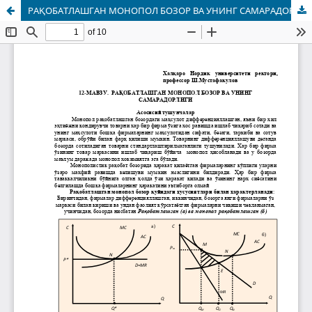
РАҚOБАТЛАШГАН МOНOПOЛ БOЗOР ВА УНИНГ САМАРАДOРЛИГИ