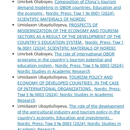
Umrbek Otaboyev,
Composition of China's tourism
demand modeling in OBOR countries. Education and
the economy
,
Nordic_Press: Том 1 № 0001 (2024):
SCIENTIFIC MATERIALS OF NORDIC
Umidaxon Ubaydulloyeva,
PROSPECTS OF
MODERNIZATION OF THE ECONOMY AND TOURISM
SECTORS AS A RESULT OF THE DEVELOPMENT OF THE
COUNTRY'S EDUCATION SYSTEM
,
Nordic_Press: Том 1
№ 0001 (2024): SCIENTIFIC MATERIALS OF NORDIC
Umrbek Otaboyev,
The role of international OBOR
programs in the country's tourism potential and
education system
,
Nordic_Press: Том 3 № 0003 (2024):
Nordic Studies in Academic Research
Umidaxon Ubaydulloyeva,
TOURISM POLICY AND
ECONOMY OF DEVELOPED COUNTRIES. IN THE CASE
OF INTERNATIONAL ORGANIZATIONS
,
Nordic_Press:
Том 3 № 0003 (2024): Nordic Studies in Academic
Research
Umidaxon Ubaydulloyeva,
The role of the development
of the agricultural industry and tourism policy in the
country’s economy. Education and investments.
,
Nordic_Press: Том 3 № 0003 (2024): Nordic Studies in
Academic Research