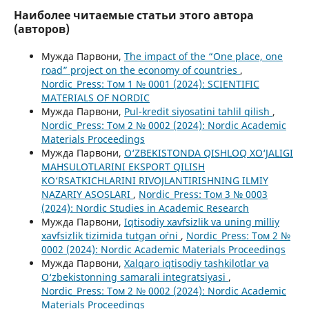
Наиболее читаемые статьи этого автора
(авторов)
Мужда Парвони,
The impact of the “One place, one
road” project on the economy of countries
,
Nordic_Press: Том 1 № 0001 (2024): SCIENTIFIC
MATERIALS OF NORDIC
Мужда Парвони,
Pul-kredit siyosatini tahlil qilish
,
Nordic_Press: Том 2 № 0002 (2024): Nordic Academic
Materials Proceedings
Мужда Парвони,
O‘ZBEKISTONDA QISHLOQ XO‘JALIGI
MAHSULOTLARINI EKSPORT QILISH
KO‘RSATKICHLARINI RIVOJLANTIRISHNING ILMIY
NAZARIY ASOSLARI
,
Nordic_Press: Том 3 № 0003
(2024): Nordic Studies in Academic Research
Мужда Парвони,
Iqtisodiy xavfsizlik va uning milliy
xavfsizlik tizimida tutgan o`rni
,
Nordic_Press: Том 2 №
0002 (2024): Nordic Academic Materials Proceedings
Мужда Парвони,
Xalqaro iqtisodiy tashkilotlar va
O‘zbekistonning samarali integratsiyasi
,
Nordic_Press: Том 2 № 0002 (2024): Nordic Academic
Materials Proceedings