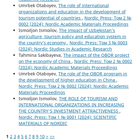
Umrbek Otaboyev,
The role of international
organizations and education in the development of
tourism potential of countries
,
Nordic_Press: Том 2 №
0002 (2024): Nordic Academic Materials Proceedings
Ismoiljon Ismoilov,
The impact of Uzbekistan’s
agriculture, tourism policy and education system in
the country’s economy
,
Nordic_Press: Том 3 № 0003
(2024): Nordic Studies in Academic Research
Tahmina Sakibayeva,
The impact of the OBOR project
on the economy of China
,
Nordic_Press: Том 2 № 0002
(2024): Nordic Academic Materials Proceedings
Umrbek Otaboyev,
The role of the OBOR program in
the development of higher education in China
,
Nordic_Press: Том 2 № 0002 (2024): Nordic Academic
Materials Proceedings
Ismoiljon Ismoilov,
THE ROLE OF TOURISM AND
INTERNATIONAL ORGANIZATIONS IN INCREASING
THE COUNTRY'S INVESTMENT ATTRACTIVENESS
,
Nordic_Press: Том 1 № 0001 (2024): SCIENTIFIC
MATERIALS OF NORDIC
1
2
3
4
5
6
7
8
9
10
>
>>