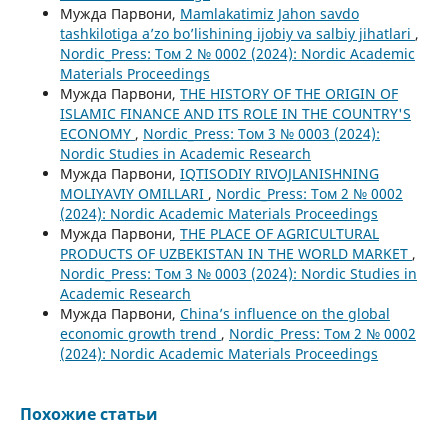
Мужда Парвони,
Mamlakatimiz Jahon savdo
tashkilotiga a’zo bo’lishining ijobiy va salbiy jihatlari
,
Nordic_Press: Том 2 № 0002 (2024): Nordic Academic
Materials Proceedings
Мужда Парвони,
THE HISTORY OF THE ORIGIN OF
ISLAMIC FINANCE AND ITS ROLE IN THE COUNTRY'S
ECONOMY
,
Nordic_Press: Том 3 № 0003 (2024):
Nordic Studies in Academic Research
Мужда Парвони,
IQTISODIY RIVOJLANISHNING
MOLIYAVIY OMILLARI
,
Nordic_Press: Том 2 № 0002
(2024): Nordic Academic Materials Proceedings
Мужда Парвони,
THE PLACE OF AGRICULTURAL
PRODUCTS OF UZBEKISTAN IN THE WORLD MARKET
,
Nordic_Press: Том 3 № 0003 (2024): Nordic Studies in
Academic Research
Мужда Парвони,
China’s influence on the global
economic growth trend
,
Nordic_Press: Том 2 № 0002
(2024): Nordic Academic Materials Proceedings
Похожие статьи