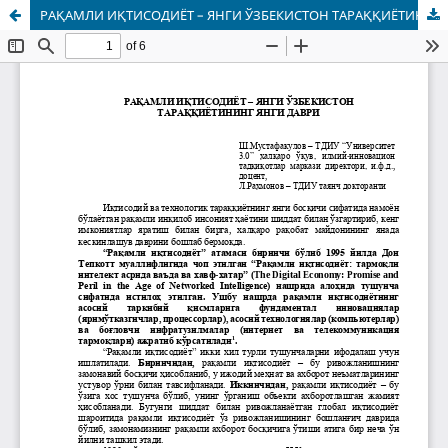
РАҚАМЛИ ИҚТИСОДИЁТ – ЯНГИ ЎЗБЕКИСТОН ТАРАҚҚИЁТИНИНГ ЯНГИ ДАВРИ